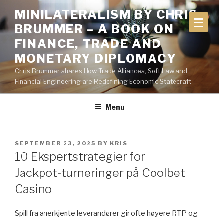
Skip
MINILATERALISM BY CHRIS
to
BRUMMER – A BOOK ON
content
FINANCE, TRADE AND
MONETARY DIPLOMACY
Chris Brummer shares How Trade Alliances, Soft Law and
Financial Engineering are Redefining Economic Statecraft
Menu
POSTED
SEPTEMBER 23, 2025
BY
KRIS
ON
10 Ekspertstrategier for
Jackpot‑turneringer på Coolbet
Casino
Spill fra anerkjente leverandører gir ofte høyere RTP og