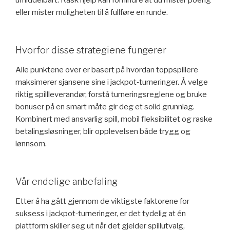
eller mister muligheten til å fullføre en runde.
Hvorfor disse strategiene fungerer
Alle punktene over er basert på hvordan toppspillere
maksimerer sjansene sine i jackpot‑turneringer. Å velge
riktig spillleverandør, forstå turneringsreglene og bruke
bonuser på en smart måte gir deg et solid grunnlag.
Kombinert med ansvarlig spill, mobil fleksibilitet og raske
betalingsløsninger, blir opplevelsen både trygg og
lønnsom.
Vår endelige anbefaling
Etter å ha gått gjennom de viktigste faktorene for
suksess i jackpot‑turneringer, er det tydelig at én
plattform skiller seg ut når det gjelder spillutvalg,