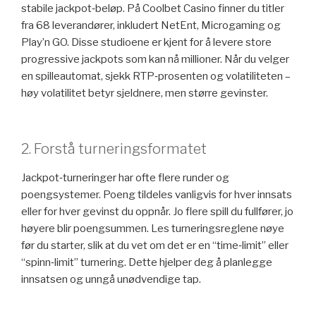
stabile jackpot‑beløp. På Coolbet Casino finner du titler
fra 68 leverandører, inkludert NetEnt, Microgaming og
Play’n GO. Disse studioene er kjent for å levere store
progressive jackpots som kan nå millioner. Når du velger
en spilleautomat, sjekk RTP‑prosenten og volatiliteten –
høy volatilitet betyr sjeldnere, men større gevinster.
2. Forstå turneringsformatet
Jackpot‑turneringer har ofte flere runder og
poengsystemer. Poeng tildeles vanligvis for hver innsats
eller for hver gevinst du oppnår. Jo flere spill du fullfører, jo
høyere blir poengsummen. Les turneringsreglene nøye
før du starter, slik at du vet om det er en “time‑limit” eller
“spinn‑limit” turnering. Dette hjelper deg å planlegge
innsatsen og unngå unødvendige tap.