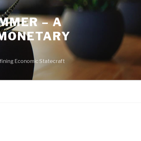
MMER – A
 MONETARY
fining Economic Statecraft