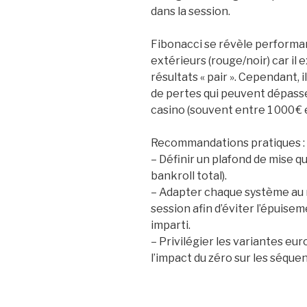
dans la session.
Fibonacci se révèle performant
extérieurs (rouge/noir) car il
résultats « pair ». Cependant, 
de pertes qui peuvent dépasse
casino (souvent entre 1 000 € e
Recommandations pratiques :
– Définir un plafond de mise q
bankroll total).
– Adapter chaque système au 
session afin d’éviter l’épuisem
imparti.
– Privilégier les variantes e
l’impact du zéro sur les séqu