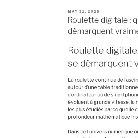
POSTED
MAY 31, 2025
ON
Roulette digitale : 
démarquent vraime
Roulette digitale
se démarquent v
La roulette continue de fascin
autour d’une table traditionne
d’ordinateur ou de smartphone
évoluent à grande vitesse, la 
les plus étudiés parce qu’elle
profondeur mathématique in
Dans cet univers numérique 