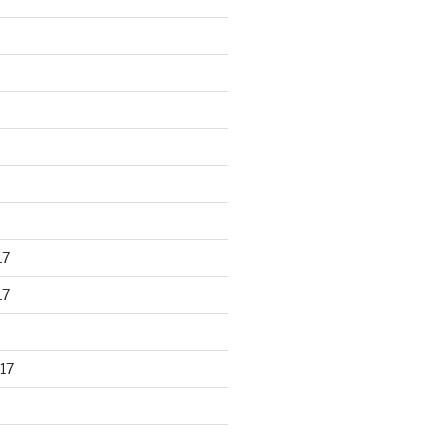
17
17
17