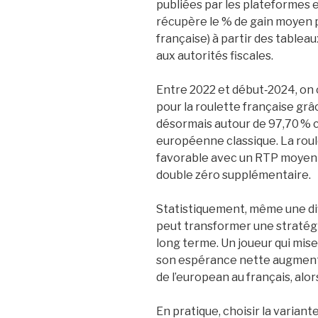
publiées par les plateformes e
récupère le % de gain moyen 
française) à partir des table
aux autorités fiscales.
Entre 2022 et début‑2024, on
pour la roulette française grâce
désormais autour de 97,70 % c
européenne classique. La roul
favorable avec un RTP moyen 
double zéro supplémentaire.
Statistiquement, même une di
peut transformer une stratégi
long terme. Un joueur qui mis
son espérance nette augmente
de l’european au français, alo
En pratique, choisir la variant