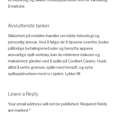
å matche.
Avsluttende tanker
Sikkerhet på mobilen handler om både teknologi og
personlig ansvar. Ved å følge de ti tipsene ovenfor, bruke
pålitelige betalingsmetoder og benytte appens
ansvarlige spill‑verktøy, kan du minimere risikoen og
maksimere gleden ved å spille på Coolbet Casino. Husk
alltid å sette grenser, spille med fornuft, og nyte
spillopplevelsen med ro i sjelen. Lykke til!
Leave a Reply
Your email address will not be published.
Required fields
are marked
*