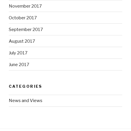
November 2017
October 2017
September 2017
August 2017
July 2017
June 2017
CATEGORIES
News and Views