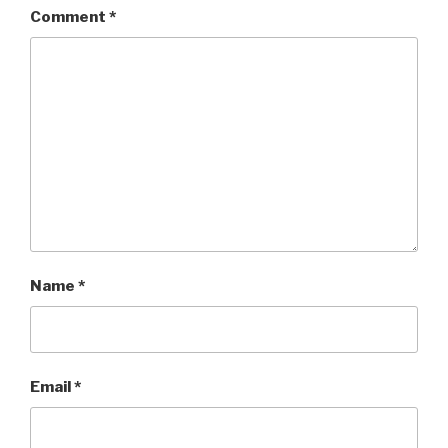
Comment
*
Name
*
Email
*