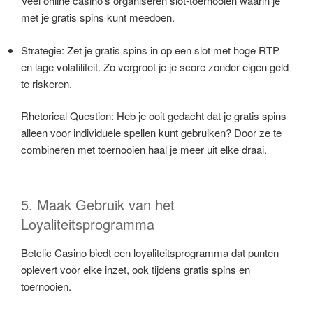
Veel online casino’s organiseren slot‑toernooien waarin je
met je gratis spins kunt meedoen.
Strategie: Zet je gratis spins in op een slot met hoge RTP
en lage volatiliteit. Zo vergroot je je score zonder eigen geld
te riskeren.
Rhetorical Question: Heb je ooit gedacht dat je gratis spins
alleen voor individuele spellen kunt gebruiken? Door ze te
combineren met toernooien haal je meer uit elke draai.
5. Maak Gebruik van het
Loyaliteitsprogramma
Betclic Casino biedt een loyaliteitsprogramma dat punten
oplevert voor elke inzet, ook tijdens gratis spins en
toernooien.