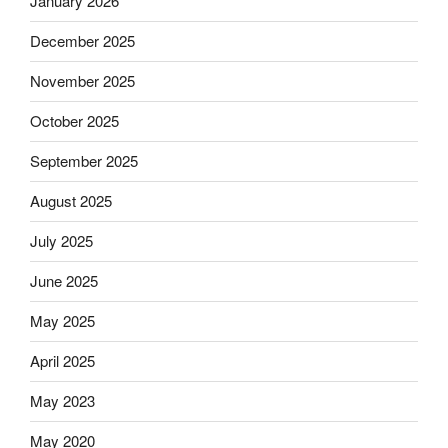
January 2026
December 2025
November 2025
October 2025
September 2025
August 2025
July 2025
June 2025
May 2025
April 2025
May 2023
May 2020