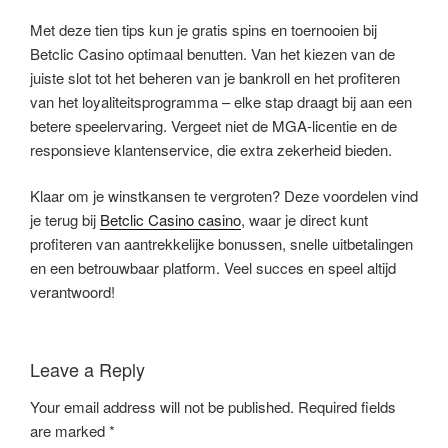
Met deze tien tips kun je gratis spins en toernooien bij
Betclic Casino optimaal benutten. Van het kiezen van de
juiste slot tot het beheren van je bankroll en het profiteren
van het loyaliteitsprogramma – elke stap draagt bij aan een
betere speelervaring. Vergeet niet de MGA‑licentie en de
responsieve klantenservice, die extra zekerheid bieden.
Klaar om je winstkansen te vergroten? Deze voordelen vind
je terug bij
Betclic Casino casino
, waar je direct kunt
profiteren van aantrekkelijke bonussen, snelle uitbetalingen
en een betrouwbaar platform. Veel succes en speel altijd
verantwoord!
Leave a Reply
Your email address will not be published.
Required fields
are marked
*