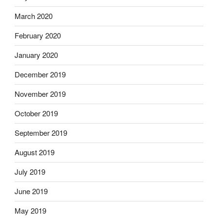
March 2020
February 2020
January 2020
December 2019
November 2019
October 2019
September 2019
August 2019
July 2019
June 2019
May 2019