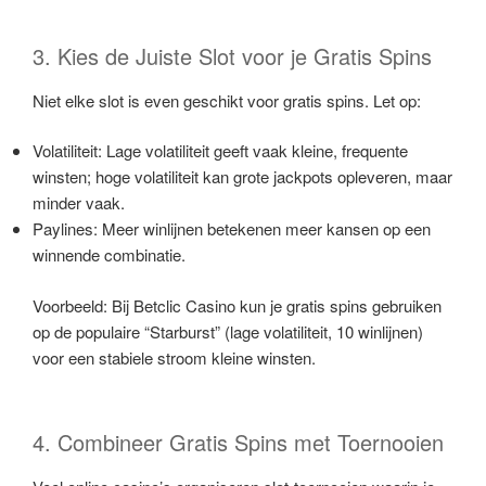
3. Kies de Juiste Slot voor je Gratis Spins
Niet elke slot is even geschikt voor gratis spins. Let op:
Volatiliteit: Lage volatiliteit geeft vaak kleine, frequente
winsten; hoge volatiliteit kan grote jackpots opleveren, maar
minder vaak.
Paylines: Meer winlijnen betekenen meer kansen op een
winnende combinatie.
Voorbeeld: Bij Betclic Casino kun je gratis spins gebruiken
op de populaire “Starburst” (lage volatiliteit, 10 winlijnen)
voor een stabiele stroom kleine winsten.
4. Combineer Gratis Spins met Toernooien