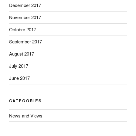
December 2017
November 2017
October 2017
September 2017
August 2017
July 2017
June 2017
CATEGORIES
News and Views