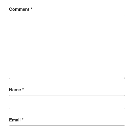
Comment
*
Name
*
Email
*