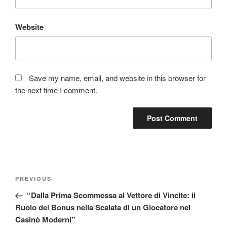
Website
Save my name, email, and website in this browser for
the next time I comment.
Post
Previous
PREVIOUS
navigation
Post
“Dalla Prima Scommessa al Vettore di Vincite: il
Ruolo dei Bonus nella Scalata di un Giocatore nei
Casinò Moderni”