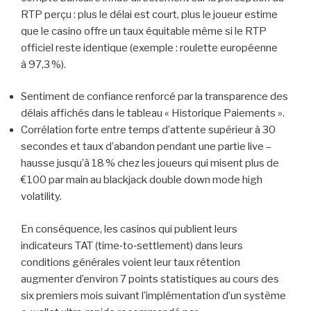
RTP perçu : plus le délai est court, plus le joueur estime
que le casino offre un taux équitable même si le RTP
officiel reste identique (exemple : roulette européenne
à 97,3 %).
Sentiment de confiance renforcé par la transparence des
délais affichés dans le tableau « Historique Paiements ».
Corrélation forte entre temps d’attente supérieur à 30
secondes et taux d’abandon pendant une partie live –
hausse jusqu’à 18 % chez les joueurs qui misent plus de
€100 par main au blackjack double down mode high
volatility.
En conséquence, les casinos qui publient leurs
indicateurs TAT (time‑to‑settlement) dans leurs
conditions générales voient leur taux rétention
augmenter d’environ 7 points statistiques au cours des
six premiers mois suivant l’implémentation d’un système