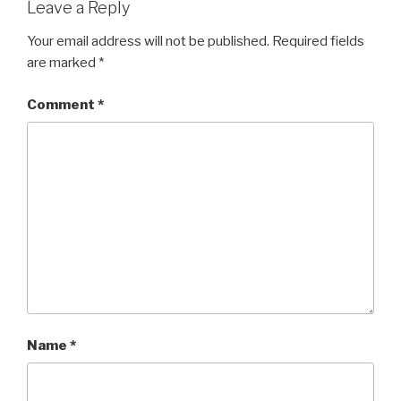
Leave a Reply
Your email address will not be published.
Required fields
are marked
*
Comment
*
Name
*