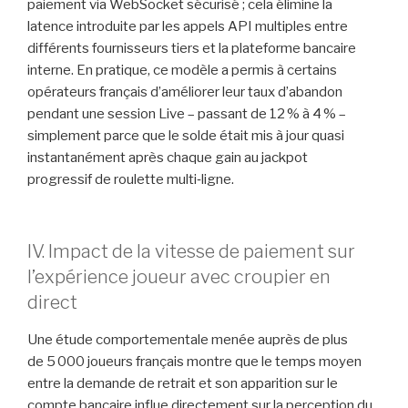
paiement via WebSocket sécurisé ; cela élimine la
latence introduite par les appels API multiples entre
différents fournisseurs tiers et la plateforme bancaire
interne. En pratique, ce modèle a permis à certains
opérateurs français d’améliorer leur taux d’abandon
pendant une session Live – passant de 12 % à 4 % –
simplement parce que le solde était mis à jour quasi
instantanément après chaque gain au jackpot
progressif de roulette multi‑ligne.
IV. Impact de la vitesse de paiement sur
l’expérience joueur avec croupier en
direct
Une étude comportementale menée auprès de plus
de 5 000 joueurs français montre que le temps moyen
entre la demande de retrait et son apparition sur le
compte bancaire influe directement sur la perception du