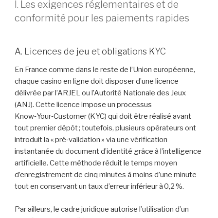
I. Les exigences réglementaires et de
conformité pour les paiements rapides
A. Licences de jeu et obligations KYC
En France comme dans le reste de l’Union européenne,
chaque casino en ligne doit disposer d’une licence
délivrée par l’ARJEL ou l’Autorité Nationale des Jeux
(ANJ). Cette licence impose un processus
Know‑Your‑Customer (KYC) qui doit être réalisé avant
tout premier dépôt ; toutefois, plusieurs opérateurs ont
introduit la « pré‑validation » via une vérification
instantanée du document d’identité grâce à l’intelligence
artificielle. Cette méthode réduit le temps moyen
d’enregistrement de cinq minutes à moins d’une minute
tout en conservant un taux d’erreur inférieur à 0,2 %.
Par ailleurs, le cadre juridique autorise l’utilisation d’un