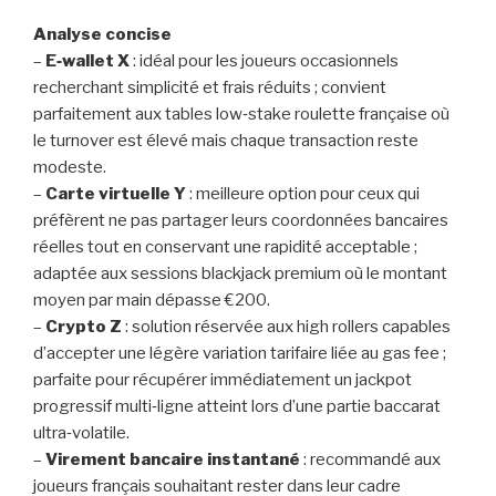
Analyse concise
–
E‑wallet X
: idéal pour les joueurs occasionnels
recherchant simplicité et frais réduits ; convient
parfaitement aux tables low‑stake roulette française où
le turnover est élevé mais chaque transaction reste
modeste.
–
Carte virtuelle Y
: meilleure option pour ceux qui
préfèrent ne pas partager leurs coordonnées bancaires
réelles tout en conservant une rapidité acceptable ;
adaptée aux sessions blackjack premium où le montant
moyen par main dépasse €200.
–
Crypto Z
: solution réservée aux high rollers capables
d’accepter une légère variation tarifaire liée au gas fee ;
parfaite pour récupérer immédiatement un jackpot
progressif multi‑ligne atteint lors d’une partie baccarat
ultra‑volatile.
–
Virement bancaire instantané
: recommandé aux
joueurs français souhaitant rester dans leur cadre