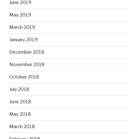
June 2019
May 2019
March 2019
January 2019
December 2018
November 2018
October 2018
July 2018
June 2018
May 2018
March 2018