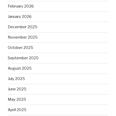
February 2026
January 2026
December 2025
November 2025
October 2025
September 2025
August 2025
July 2025
June 2025
May 2025
April 2025