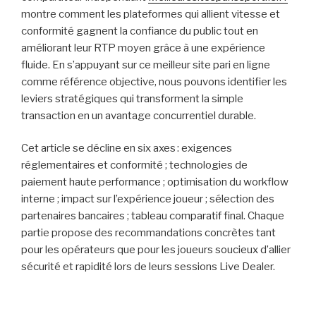
montre comment les plateformes qui allient vitesse et
conformité gagnent la confiance du public tout en
améliorant leur RTP moyen grâce à une expérience
fluide. En s’appuyant sur ce meilleur site pari en ligne
comme référence objective, nous pouvons identifier les
leviers stratégiques qui transforment la simple
transaction en un avantage concurrentiel durable.
Cet article se décline en six axes : exigences
réglementaires et conformité ; technologies de
paiement haute performance ; optimisation du workflow
interne ; impact sur l’expérience joueur ; sélection des
partenaires bancaires ; tableau comparatif final. Chaque
partie propose des recommandations concrètes tant
pour les opérateurs que pour les joueurs soucieux d’allier
sécurité et rapidité lors de leurs sessions Live Dealer.