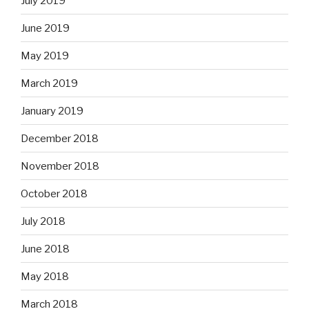
July 2019
June 2019
May 2019
March 2019
January 2019
December 2018
November 2018
October 2018
July 2018
June 2018
May 2018
March 2018