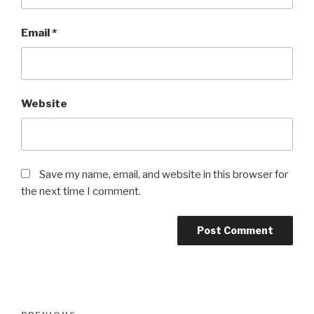
Email
*
Website
Save my name, email, and website in this browser for
the next time I comment.
Post