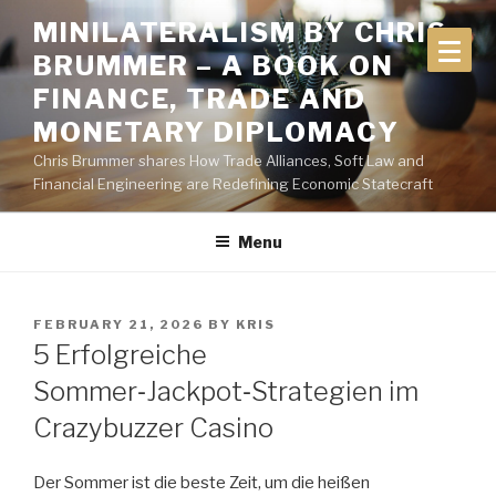
Skip
MINILATERALISM BY CHRIS
to
BRUMMER – A BOOK ON
content
FINANCE, TRADE AND
MONETARY DIPLOMACY
Chris Brummer shares How Trade Alliances, Soft Law and
Financial Engineering are Redefining Economic Statecraft
Menu
POSTED
FEBRUARY 21, 2026
BY
KRIS
ON
5 Erfolgreiche
Sommer‑Jackpot‑Strategien im
Crazybuzzer Casino
Der Sommer ist die beste Zeit, um die heißen