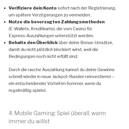
Verifiziere dein Konto
sofort nach der Registrierung,
um spätere Verzögerungen zu vermeiden.
Nutze die bevorzugten Zahlungsmethoden
(E‑Wallets, Kreditkarte), die vom Casino für
Express‑Auszahlungen unterstützt werden.
Behalte den Überblick
über deine Bonus‑Umsätze,
damit du nicht plötzlich blockiert wirst, weil die
Bedingungen noch nicht erfüllt sind.
Durch die rasche Auszahlung kannst du deine Gewinne
schnell wieder in neue Jackpot‑Runden reinvestieren –
ein entscheidender Vorteil im Sommer, wenn du
regelmäßig spielst.
4. Mobile Gaming: Spiel überall, wann
immer du willst