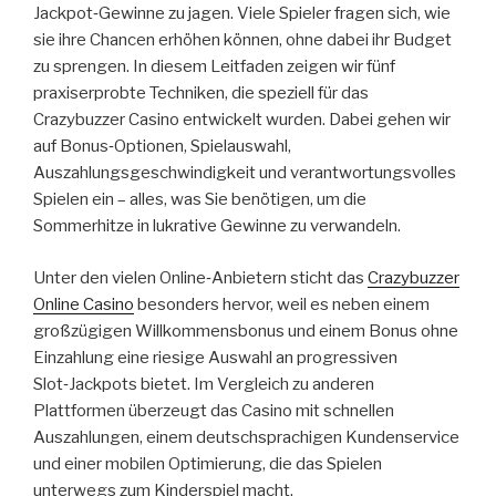
Jackpot‑Gewinne zu jagen. Viele Spieler fragen sich, wie
sie ihre Chancen erhöhen können, ohne dabei ihr Budget
zu sprengen. In diesem Leitfaden zeigen wir fünf
praxiserprobte Techniken, die speziell für das
Crazybuzzer Casino entwickelt wurden. Dabei gehen wir
auf Bonus‑Optionen, Spielauswahl,
Auszahlungsgeschwindigkeit und verantwortungsvolles
Spielen ein – alles, was Sie benötigen, um die
Sommerhitze in lukrative Gewinne zu verwandeln.
Unter den vielen Online‑Anbietern sticht das
Crazybuzzer
Online Casino
besonders hervor, weil es neben einem
großzügigen Willkommensbonus und einem Bonus ohne
Einzahlung eine riesige Auswahl an progressiven
Slot‑Jackpots bietet. Im Vergleich zu anderen
Plattformen überzeugt das Casino mit schnellen
Auszahlungen, einem deutschsprachigen Kundenservice
und einer mobilen Optimierung, die das Spielen
unterwegs zum Kinderspiel macht.