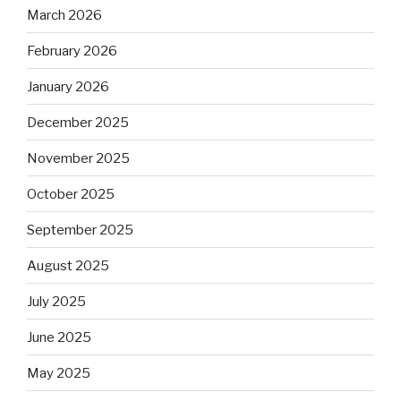
March 2026
February 2026
January 2026
December 2025
November 2025
October 2025
September 2025
August 2025
July 2025
June 2025
May 2025