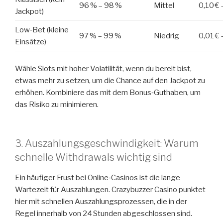
96 % – 98 %
Mittel
0,10 € 
Jackpot)
Low‑Bet (kleine
97 % – 99 %
Niedrig
0,01 € 
Einsätze)
Wähle Slots mit hoher Volatilität, wenn du bereit bist,
etwas mehr zu setzen, um die Chance auf den Jackpot zu
erhöhen. Kombiniere das mit dem Bonus‑Guthaben, um
das Risiko zu minimieren.
3. Auszahlungsgeschwindigkeit: Warum
schnelle Withdrawals wichtig sind
Ein häufiger Frust bei Online‑Casinos ist die lange
Wartezeit für Auszahlungen. Crazybuzzer Casino punktet
hier mit schnellen Auszahlungsprozessen, die in der
Regel innerhalb von 24 Stunden abgeschlossen sind.