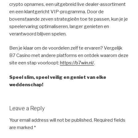
crypto opnames, een uitgebreid live dealer‑assortiment
en een klantgericht VIP‑programma. Door de
bovenstaande zeven strategieën toe te passen, kun je je
speelervaring optimaliseren, langer genieten en
verantwoord blijven spelen.
Ben je klaar om de voordelen zelf te ervaren? Vergelijk
B7 Casino met andere platforms en ontdek waarom deze
site een stap voorloopt:
https://b7win.nl/
.
Speel slim, speel veilig en geniet van elke
weddenschap!
Leave a Reply
Your email address will not be published.
Required fields
are marked
*