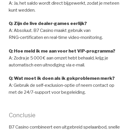
A: Ja, het saldo wordt direct bijgewerkt, zodat je meteen
kunt wedden.
Q: Zijn de live dealer‑games eerlijk?
A: Absoluut. B7 Casino maakt gebruik van
RNG‑certificaten en real‑time video‑monitoring.
Q: Hoe meld ik me aan voor het VIP‑programma?
A: Zodra je 5 000 € aan omzet hebt behaald, krijg je
automatisch een uitnodiging via e‑mail.
Q: Wat moet ik doen als ik gokproblemen merk?
A: Gebruik de self‑exclusion‑optie of neem contact op
met de 24/7‑support voor begeleiding.
Conclusie
B7 Casino combineert een uitgebreid spelaanbod, snelle