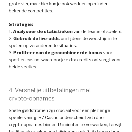
grote vier, maar hier kun je ook wedden op minder
bekende competities.
Strategie:
1.
Analyseer de statistieken
van de teams of spelers.
2.
Gebruik de live‑odds
om tijdens de wedstrijd in te
spelen op veranderende situaties.
3.
Profiteer van de gecombineerde bonus
voor
sport en casino, waardoor je extra credits ontvangt voor
beide secties.
4. Versnel je uitbetalingen met
crypto‑opnames
Snelle geldstromen zijn cruciaal voor een plezierige
speelervaring. B7 Casino onderscheidt zich door
crypto‑opnames binnen 15 minuten te verwerken, terwijl
traditionele bankoverschrijvingen vaak 2–3 dagen duren.