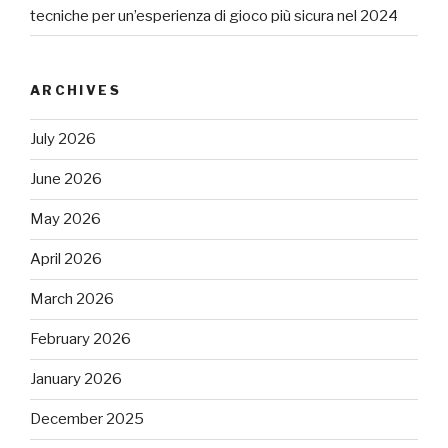
tecniche per un’esperienza di gioco più sicura nel 2024
ARCHIVES
July 2026
June 2026
May 2026
April 2026
March 2026
February 2026
January 2026
December 2025