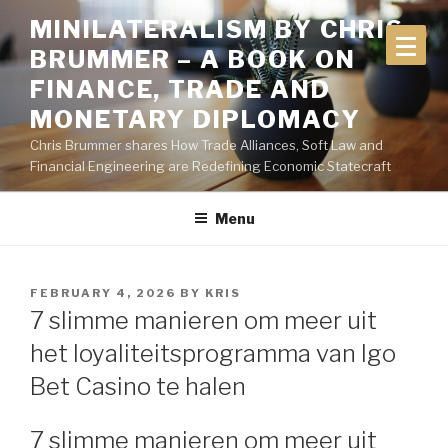
Skip
MINILATERALISM BY CHRIS
to
BRUMMER – A BOOK ON
content
FINANCE, TRADE AND
MONETARY DIPLOMACY
Chris Brummer shares How Trade Alliances, Soft Law and
Financial Engineering are Redefining Economic Statecraft
Menu
POSTED
FEBRUARY 4, 2026
BY
KRIS
ON
7 slimme manieren om meer uit
het loyaliteitsprogramma van Igo
Bet Casino te halen
7 slimme manieren om meer uit