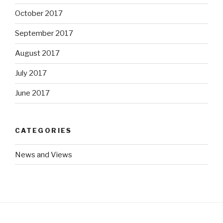
October 2017
September 2017
August 2017
July 2017
June 2017
CATEGORIES
News and Views