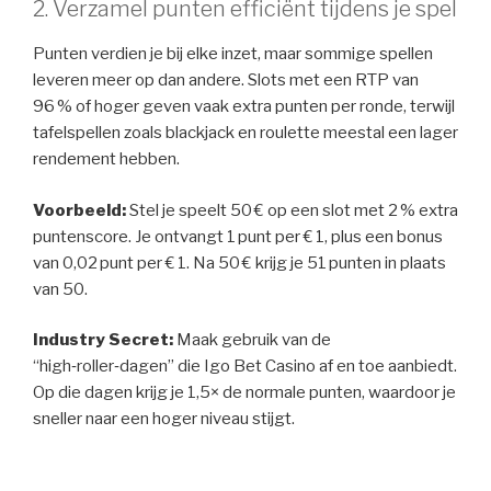
2. Verzamel punten efficiënt tijdens je spel
Punten verdien je bij elke inzet, maar sommige spellen
leveren meer op dan andere. Slots met een RTP van
96 % of hoger geven vaak extra punten per ronde, terwijl
tafelspellen zoals blackjack en roulette meestal een lager
rendement hebben.
Voorbeeld:
Stel je speelt 50 € op een slot met 2 % extra
puntenscore. Je ontvangt 1 punt per € 1, plus een bonus
van 0,02 punt per € 1. Na 50 € krijg je 51 punten in plaats
van 50.
Industry Secret:
Maak gebruik van de
“high‑roller‑dagen” die Igo Bet Casino af en toe aanbiedt.
Op die dagen krijg je 1,5× de normale punten, waardoor je
sneller naar een hoger niveau stijgt.