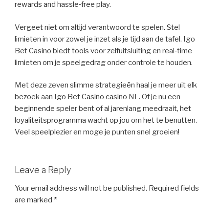
rewards and hassle‑free play.
Vergeet niet om altijd verantwoord te spelen. Stel
limieten in voor zowel je inzet als je tijd aan de tafel. Igo
Bet Casino biedt tools voor zelfuitsluiting en real‑time
limieten om je speelgedrag onder controle te houden.
Met deze zeven slimme strategieën haal je meer uit elk
bezoek aan Igo Bet Casino casino NL. Of je nu een
beginnende speler bent of al jarenlang meedraait, het
loyaliteitsprogramma wacht op jou om het te benutten.
Veel speelplezier en moge je punten snel groeien!
Leave a Reply
Your email address will not be published.
Required fields
are marked
*