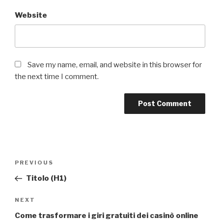
Website
Save my name, email, and website in this browser for
the next time I comment.
Post
Previous
PREVIOUS
navigation
Post
Titolo (H1)
Next
NEXT
Post
Come trasformare i giri gratuiti dei casinò online