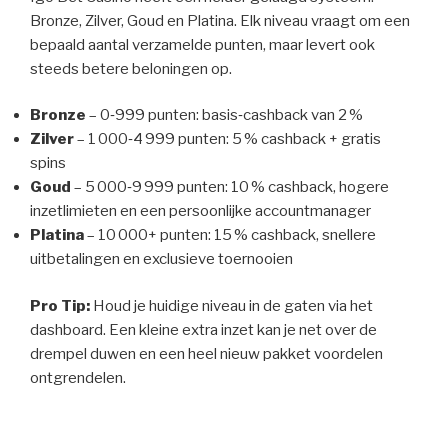
Bronze, Zilver, Goud en Platina. Elk niveau vraagt om een
bepaald aantal verzamelde punten, maar levert ook
steeds betere beloningen op.
Bronze
– 0‑999 punten: basis‑cashback van 2 %
Zilver
– 1 000‑4 999 punten: 5 % cashback + gratis
spins
Goud
– 5 000‑9 999 punten: 10 % cashback, hogere
inzetlimieten en een persoonlijke accountmanager
Platina
– 10 000+ punten: 15 % cashback, snellere
uitbetalingen en exclusieve toernooien
Pro Tip:
Houd je huidige niveau in de gaten via het
dashboard. Een kleine extra inzet kan je net over de
drempel duwen en een heel nieuw pakket voordelen
ontgrendelen.