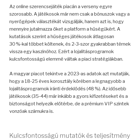
Az online szerencsejáték piacán a verseny egyre
szorosabb. A játékosok már nem csak a bónuszok vagy a
nyerőgépek választékát vizsgálják, hanem azt is, hogy
mennyire jutalmazza őket a platform a hűségükért. A
kutatások szerint a hűséges játékosok átlagosan
30 %‑kal többet költenek, és 2‑3‑szor gyakrabban térnek
vissza egy kaszinóhoz. Ezért a lojalitásprogramok
kulcsfontosságú elemmé váltak a piaci stratégiákban.
A magyar piacot tekintve a 2023‑as adatok azt mutatják,
hogy a 18‑25 éves korosztály körében a legnagyobb a
lojalitásprogramok iránti érdeklődés (48 %). Az idősebb
játékosok (35‑44) már inkább a gyors kifizetéseket és a
biztonságot helyezik előtérbe, de a prémium VIP szintek
vonzóak számukra is.
Kulcsfontosságú mutatók és teljesítmény