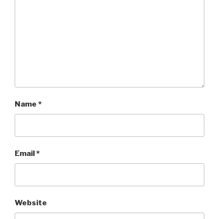
Name
*
Email
*
Website