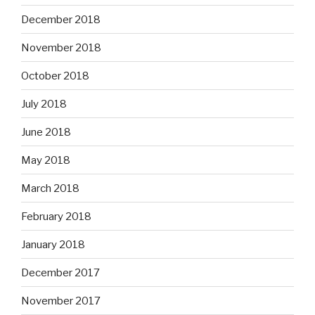
December 2018
November 2018
October 2018
July 2018
June 2018
May 2018
March 2018
February 2018
January 2018
December 2017
November 2017