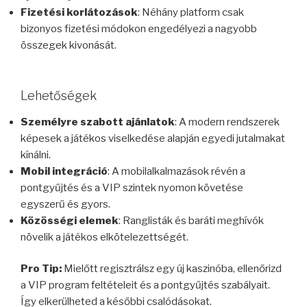
Fizetési korlátozások
: Néhány platform csak
bizonyos fizetési módokon engedélyezi a nagyobb
összegek kivonását.
Lehetőségek
Személyre szabott ajánlatok
: A modern rendszerek
képesek a játékos viselkedése alapján egyedi jutalmakat
kínálni.
Mobil integráció
: A mobilalkalmazások révén a
pontgyűjtés és a VIP szintek nyomon követése
egyszerű és gyors.
Közösségi elemek
: Ranglisták és baráti meghívók
növelik a játékos elkötelezettségét.
Pro Tip:
Mielőtt regisztrálsz egy új kaszinóba, ellenőrizd
a VIP program feltételeit és a pontgyűjtés szabályait.
Így elkerülheted a későbbi csalódásokat.