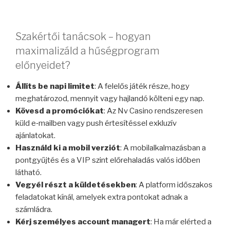
Szakértői tanácsok – hogyan
maximalizáld a hűségprogram
előnyeidet?
Állíts be napi limitet
: A felelős játék része, hogy
meghatározod, mennyit vagy hajlandó költeni egy nap.
Kövesd a promóciókat
: Az Nv Casino rendszeresen
küld e‑mailben vagy push értesítéssel exkluzív
ajánlatokat.
Használd ki a mobil verziót
: A mobilalkalmazásban a
pontgyűjtés és a VIP szint előrehaladás valós időben
látható.
Vegyél részt a küldetésekben
: A platform időszakos
feladatokat kínál, amelyek extra pontokat adnak a
számládra.
Kérj személyes account managert
: Ha már elérted a