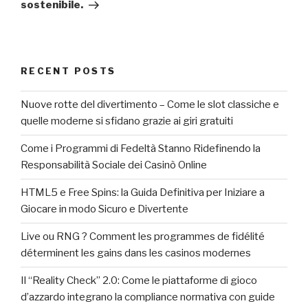
sostenibile.
RECENT POSTS
Nuove rotte del divertimento – Come le slot classiche e
quelle moderne si sfidano grazie ai giri gratuiti
Come i Programmi di Fedeltà Stanno Ridefinendo la
Responsabilità Sociale dei Casinò Online
HTML5 e Free Spins: la Guida Definitiva per Iniziare a
Giocare in modo Sicuro e Divertente
Live ou RNG ? Comment les programmes de fidélité
déterminent les gains dans les casinos modernes
Il “Reality Check” 2.0: Come le piattaforme di gioco
d’azzardo integrano la compliance normativa con guide