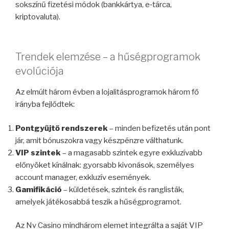
sokszínű fizetési módok (bankkártya, e‑tárca,
kriptovaluta).
Trendek elemzése – a hűségprogramok
evolúciója
Az elmúlt három évben a lojalitásprogramok három fő
irányba fejlődtek:
Pontgyűjtő rendszerek
– minden befizetés után pont
jár, amit bónuszokra vagy készpénzre válthatunk.
VIP szintek
– a magasabb szintek egyre exkluzívabb
előnyöket kínálnak: gyorsabb kivonások, személyes
account manager, exkluzív események.
Gamifikáció
– küldetések, szintek és ranglisták,
amelyek játékosabbá teszik a hűségprogramot.
Az Nv Casino mindhárom elemet integrálta a saját VIP