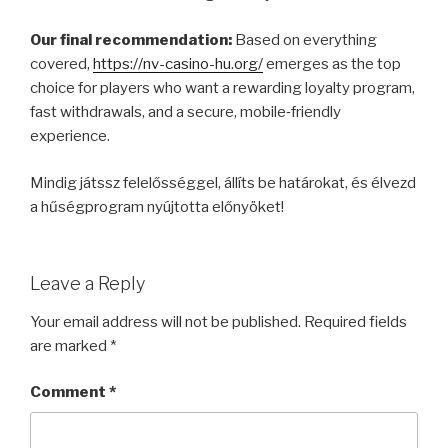
Our final recommendation:
Based on everything
covered,
https://nv-casino-hu.org/
emerges as the top
choice for players who want a rewarding loyalty program,
fast withdrawals, and a secure, mobile‑friendly
experience.
Mindig játssz felelősséggel, állíts be határokat, és élvezd
a hűségprogram nyújtotta előnyöket!
Leave a Reply
Your email address will not be published.
Required fields
are marked
*
Comment
*