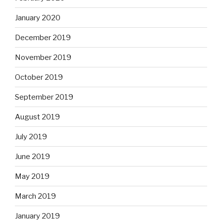
January 2020
December 2019
November 2019
October 2019
September 2019
August 2019
July 2019
June 2019
May 2019
March 2019
January 2019