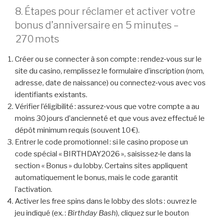
8. Étapes pour réclamer et activer votre
bonus d’anniversaire en 5 minutes –
270 mots
Créer ou se connecter à son compte : rendez‑vous sur le
site du casino, remplissez le formulaire d’inscription (nom,
adresse, date de naissance) ou connectez‑vous avec vos
identifiants existants.
Vérifier l’éligibilité : assurez‑vous que votre compte a au
moins 30 jours d’ancienneté et que vous avez effectué le
dépôt minimum requis (souvent 10 €).
Entrer le code promotionnel : si le casino propose un
code spécial « BIRTHDAY2026 », saisissez‑le dans la
section « Bonus » du lobby. Certains sites appliquent
automatiquement le bonus, mais le code garantit
l’activation.
Activer les free spins dans le lobby des slots : ouvrez le
jeu indiqué (ex. :
Birthday Bash
), cliquez sur le bouton