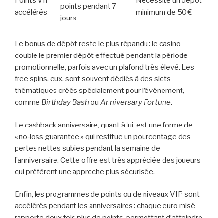
Points VIP
Nécessite un dépôt
points pendant 7
accélérés
minimum de 50 €
jours
Le bonus de dépôt reste le plus répandu : le casino
double le premier dépôt effectué pendant la période
promotionnelle, parfois avec un plafond très élevé. Les
free spins, eux, sont souvent dédiés à des slots
thématiques créés spécialement pour l’événement,
comme
Birthday Bash
ou
Anniversary Fortune
.
Le cashback anniversaire, quant à lui, est une forme de
« no‑loss guarantee » qui restitue un pourcentage des
pertes nettes subies pendant la semaine de
l’anniversaire. Cette offre est très appréciée des joueurs
qui préfèrent une approche plus sécurisée.
Enfin, les programmes de points ou de niveaux VIP sont
accélérés pendant les anniversaires : chaque euro misé
rapporte deux fois plus de points, permettant d’atteindre