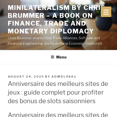
Skip
MINILATERALISM BY CHRIS
to
BRUMMER – A BOOK ON
content
FINANCE, TRADE AND
MONETARY DIPLOMACY
Chris Brummer shares How Trade Alliances, Soft Law and
Financial Engineering are Redefining Economic Statecraft
Menu
POSTED
AUGUST 24, 2025
BY
ADMDL96A1
ON
Anniversaire des meilleurs sites de
jeux : guide complet pour profiter
des bonus de slots saisonniers
Anniversaire des meilleurs sites de