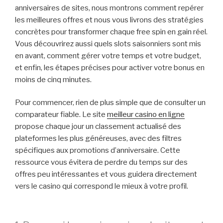
anniversaires de sites, nous montrons comment repérer
les meilleures offres et nous vous livrons des stratégies
concrètes pour transformer chaque free spin en gain réel.
Vous découvrirez aussi quels slots saisonniers sont mis
en avant, comment gérer votre temps et votre budget,
et enfin, les étapes précises pour activer votre bonus en
moins de cinq minutes.
Pour commencer, rien de plus simple que de consulter un
comparateur fiable. Le site
meilleur casino en ligne
propose chaque jour un classement actualisé des
plateformes les plus généreuses, avec des filtres
spécifiques aux promotions d’anniversaire. Cette
ressource vous évitera de perdre du temps sur des
offres peu intéressantes et vous guidera directement
vers le casino qui correspond le mieux à votre profil.