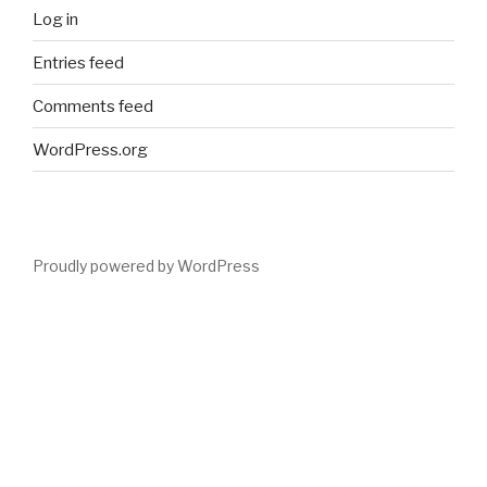
Log in
Entries feed
Comments feed
WordPress.org
Proudly powered by WordPress