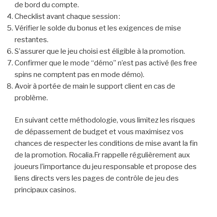
de bord du compte.
Checklist avant chaque session :
Vérifier le solde du bonus et les exigences de mise
restantes.
S’assurer que le jeu choisi est éligible à la promotion.
Confirmer que le mode “démo” n’est pas activé (les free
spins ne comptent pas en mode démo).
Avoir à portée de main le support client en cas de
problème.
En suivant cette méthodologie, vous limitez les risques
de dépassement de budget et vous maximisez vos
chances de respecter les conditions de mise avant la fin
de la promotion. Rocalia.Fr rappelle régulièrement aux
joueurs l’importance du jeu responsable et propose des
liens directs vers les pages de contrôle de jeu des
principaux casinos.