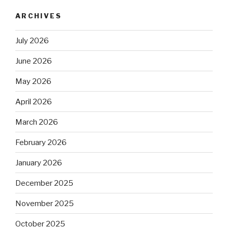
ARCHIVES
July 2026
June 2026
May 2026
April 2026
March 2026
February 2026
January 2026
December 2025
November 2025
October 2025