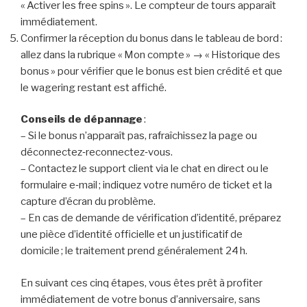
« Activer les free spins ». Le compteur de tours apparaît
immédiatement.
Confirmer la réception du bonus dans le tableau de bord :
allez dans la rubrique « Mon compte » → « Historique des
bonus » pour vérifier que le bonus est bien crédité et que
le wagering restant est affiché.
Conseils de dépannage
:
– Si le bonus n’apparaît pas, rafraîchissez la page ou
déconnectez‑reconnectez‑vous.
– Contactez le support client via le chat en direct ou le
formulaire e‑mail ; indiquez votre numéro de ticket et la
capture d’écran du problème.
– En cas de demande de vérification d’identité, préparez
une pièce d’identité officielle et un justificatif de
domicile ; le traitement prend généralement 24 h.
En suivant ces cinq étapes, vous êtes prêt à profiter
immédiatement de votre bonus d’anniversaire, sans