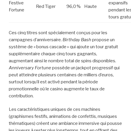
Festive
expansifs
Red Tiger
96,0 %
Haute
Fortune
pendant le
tours gratu
Ces cinq titres sont spécialement conçus pour les
campagnes d’anniversaire.
Birthday Bash
propose un
système de « bonus cascade » qui ajoute un tour gratuit
supplémentaire chaque cinq tours gagnants,
augmentant ainsi le nombre total de spins disponibles.
Anniversary Fortune
possède un jackpot progressif qui
peut atteindre plusieurs centaines de milliers d’euros,
surtout lorsqu’il est activé pendant la période
promotionnelle où le casino augmente le taux de
contribution.
Les caractéristiques uniques de ces machines
(graphismes festifs, animations de confettis, musiques
thématiques) créent une ambiance immersive qui pousse
les joueurs à rester plus longtemps, tout en offrant des