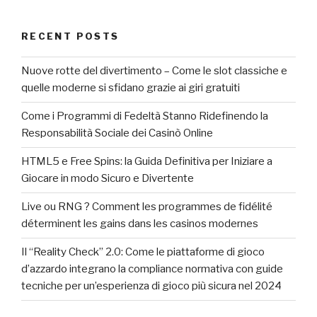
RECENT POSTS
Nuove rotte del divertimento – Come le slot classiche e
quelle moderne si sfidano grazie ai giri gratuiti
Come i Programmi di Fedeltà Stanno Ridefinendo la
Responsabilità Sociale dei Casinò Online
HTML5 e Free Spins: la Guida Definitiva per Iniziare a
Giocare in modo Sicuro e Divertente
Live ou RNG ? Comment les programmes de fidélité
déterminent les gains dans les casinos modernes
Il “Reality Check” 2.0: Come le piattaforme di gioco
d’azzardo integrano la compliance normativa con guide
tecniche per un’esperienza di gioco più sicura nel 2024