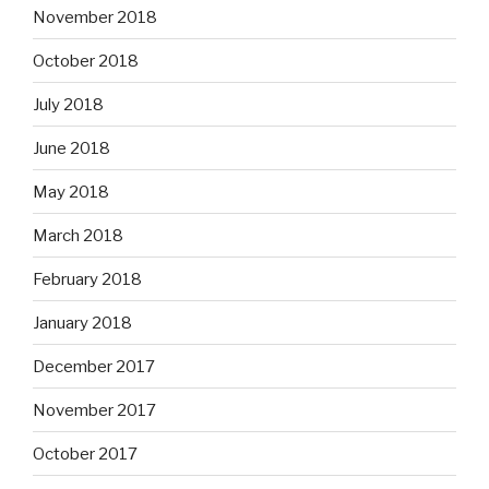
November 2018
October 2018
July 2018
June 2018
May 2018
March 2018
February 2018
January 2018
December 2017
November 2017
October 2017