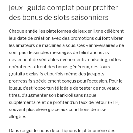
jeux : guide complet pour profiter
des bonus de slots saisonniers
Chaque année, les plateformes de jeux en ligne célèbrent
leur date de création avec des promotions qui font vibrer
les amateurs de machines à sous. Ces « anniversaires » ne
sont pas de simples messages de félicitations : ils
deviennent de véritables événements marketing, où les
opérateurs offrent des bonus généreux, des tours
gratuits exclusifs et parfois même des jackpots
progressifs spécialement conçus pour l’occasion. Pour le
joueur, c’est l’opportunité idéale de tester de nouveaux
titres, d’augmenter son bankroll sans risque
supplémentaire et de profiter d’un taux de retour (RTP)
souvent plus élevé grâce aux conditions de mise
allégées.
Dans ce guide, nous décortiquons le phénomène des