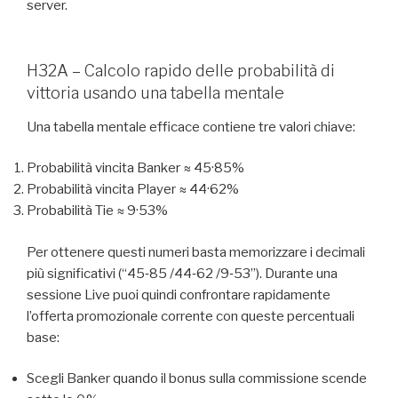
server.
H32A – Calcolo rapido delle probabilità di
vittoria usando una tabella mentale
Una tabella mentale efficace contiene tre valori chiave:
Probabilità vincita Banker ≈ 45·85%
Probabilità vincita Player ≈ 44·62%
Probabilità Tie ≈ 9·53%
Per ottenere questi numeri basta memorizzare i decimali
più significativi (“45‑85 /44‑62 /9‑53”). Durante una
sessione Live puoi quindi confrontare rapidamente
l’offerta promozionale corrente con queste percentuali
base:
Scegli Banker quando il bonus sulla commissione scende