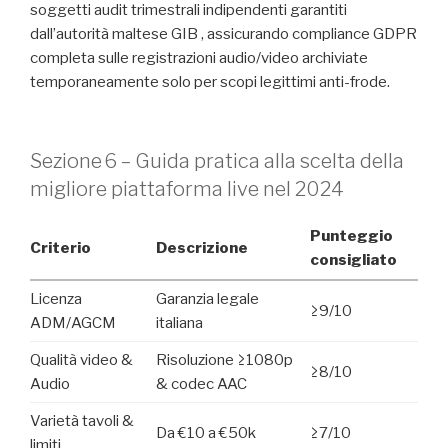
soggetti audit trimestrali indipendenti garantiti
dall’autorità maltese GIB , assicurando compliance GDPR
completa sulle registrazioni audio/video archiviate
temporaneamente solo per scopi legittimi anti-frode.
Sezione 6 – Guida pratica alla scelta della
migliore piattaforma live nel 2024
Punteggio
Criterio
Descrizione
consigliato
Licenza
Garanzia legale
≥9/10
ADM/AGCM
italiana
Qualità video &
Risoluzione ≥1080p
≥8/10
Audio
& codec AAC
Varietà tavoli &
Da €10 a €50k
≥7/10
limiti