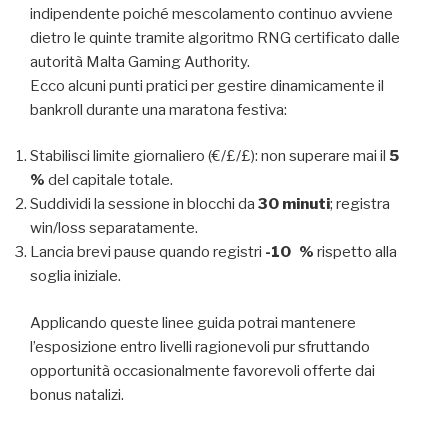
indipendente poiché mescolamento continuo avviene
dietro le quinte tramite algoritmo RNG certificato dalle
autorità Malta Gaming Authority.
Ecco alcuni punti pratici per gestire dinamicamente il
bankroll durante una maratona festiva:
Stabilisci limite giornaliero (€/£/£): non superare mai il
5
%
del capitale totale.
Suddividi la sessione in blocchi da
30 minuti
; registra
win/loss separatamente.
Lancia brevi pause quando registri
-10 %
rispetto alla
soglia iniziale.
Applicando queste linee guida potrai mantenere
l’esposizione entro livelli ragionevoli pur sfruttando
opportunità occasionalmente favorevoli offerte dai
bonus natalizi.