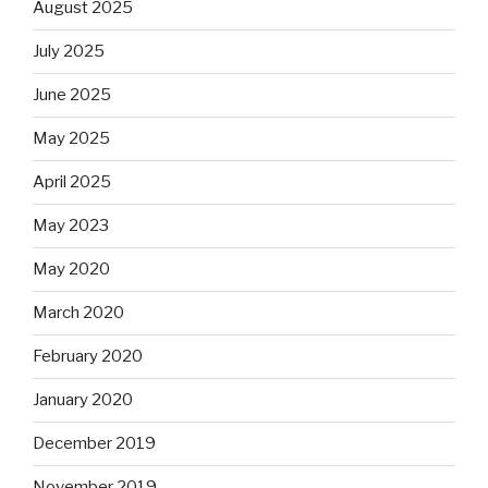
August 2025
July 2025
June 2025
May 2025
April 2025
May 2023
May 2020
March 2020
February 2020
January 2020
December 2019
November 2019