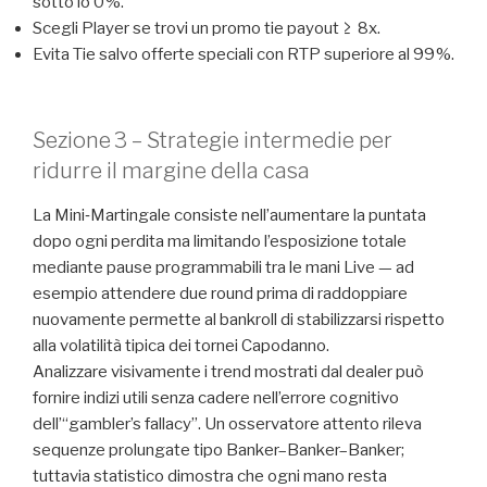
sotto lo 0 %.
Scegli Player se trovi un promo tie payout ≥ 8x.
Evita Tie salvo offerte speciali con RTP superiore al 99 %.
Sezione 3 – Strategie intermedie per
ridurre il margine della casa
La Mini‑Martingale consiste nell’aumentare la puntata
dopo ogni perdita ma limitando l’esposizione totale
mediante pause programmabili tra le mani Live — ad
esempio attendere due round prima di raddoppiare
nuovamente permette al bankroll di stabilizzarsi rispetto
alla volatilità tipica dei tornei Capodanno.​
Analizzare visivamente i trend mostrati dal dealer può
fornire indizi utili senza cadere nell’errore cognitivo
dell’“gambler’s fallacy”. Un osservatore attento rileva
sequenze prolungate tipo Banker–Banker–Banker;
tuttavia statistico dimostra che ogni mano resta