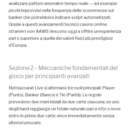
analizzare pattern anomali in tempo reale — ad esempio
picchi improvvisi nella frequenza delle scommesse sul
banker che potrebbero indicare script automatizzati.
Grazie a questi avanzamenti tecnici,i
casino online
stranieri non AAMS
riescono oggi a offrire un’esperienza
pari o superiore a quella dei saloni fisici più prestigiosi
d’Europa.
Sezione 2 – Meccaniche fondamentali del
gioco per principianti avanzati
Nel baccarat Live si alternano tre ruoli principali: Player
(Punto), Banker (Banco) e Tie (Parità). Le regole
prevedono due mani iniziali da due carte ciascuna; se uno
degli hand raggiunge un totale naturale pari a otto o nove
entro le prime due carte vince immediatamente senza
ulteriori pescate.