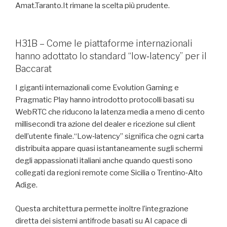
Amat.Taranto.It rimane la scelta più prudente.
H31B – Come le piattaforme internazionali
hanno adottato lo standard “low‑latency” per il
Baccarat
I giganti internazionali come Evolution Gaming e
Pragmatic Play hanno introdotto protocolli basati su
WebRTC che riducono la latenza media a meno di cento
millisecondi tra azione del dealer e ricezione sul client
dell’utente finale.“Low‑latency” significa che ogni carta
distribuita appare quasi istantaneamente sugli schermi
degli appassionati italiani anche quando questi sono
collegati da regioni remote come Sicilia o Trentino‑Alto
Adige.
Questa architettura permette inoltre l’integrazione
diretta dei sistemi antifrode basati su AI capace di