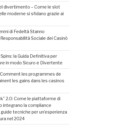
l divertimento – Come le slot
elle moderne si sfidano grazie ai
mmi di Fedeltà Stanno
 Responsabilità Sociale dei Casinò
pins: la Guida Definitiva per
care in modo Sicuro e Divertente
? Comment les programmes de
minent les gains dans les casinos
ck” 2.0: Come le piattaforme di
o integrano la compliance
guide tecniche per un’esperienza
cura nel 2024