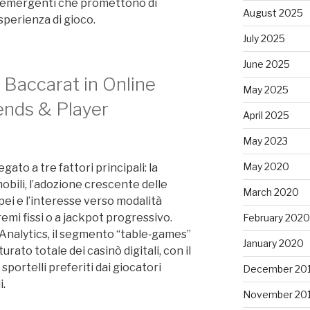
e emergenti che promettono di
August 2025
sperienza di gioco.
July 2025
June 2025
Baccarat in Online
May 2025
ends & Player
April 2025
May 2023
May 2020
gato a tre fattori principali: la
mobili, l’adozione crescente delle
March 2020
ei e l’interesse verso modalità
emi fissi o a jackpot progressivo.
February 2020
 Analytics, il segmento “table‑games”
January 2020
urato totale dei casinò digitali, con il
sportelli preferiti dai giocatori
December 20
i.
November 20