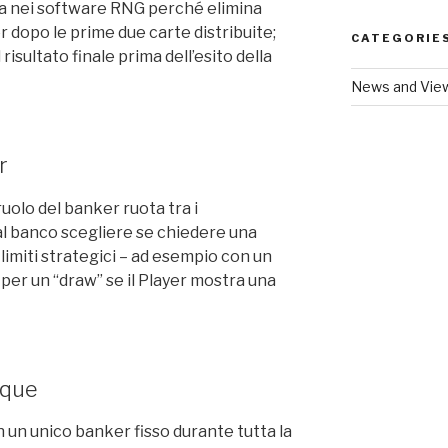
usa nei software RNG perché elimina
r dopo le prime due carte distribuite;
CATEGORIE
sultato finale prima dell’esito della
News and Vie
r
ruolo del banker ruota tra i
al banco scegliere se chiedere una
limiti strategici – ad esempio con un
per un “draw” se il Player mostra una
nque
 un unico banker fisso durante tutta la