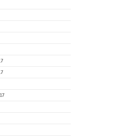
17
17
17