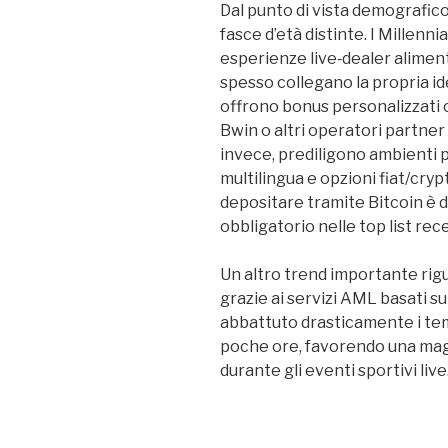
Dal punto di vista demografic
fasce d’età distinte. I Millenni
esperienze live‑dealer alimen
spesso collegano la propria id
offrono bonus personalizzati 
Bwin o altri operatori partner 
invece, prediligono ambienti p
multilingua e opzioni fiat/crypt
depositare tramite Bitcoin è d
obbligatorio nelle top list re
Un altro trend importante rigu
grazie ai servizi AML basati su 
abbattuto drasticamente i temp
poche ore, favorendo una mag
durante gli eventi sportivi live