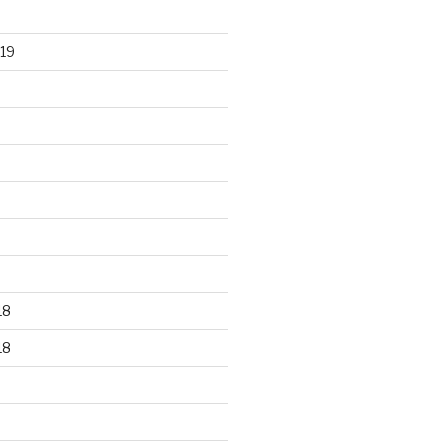
19
18
18