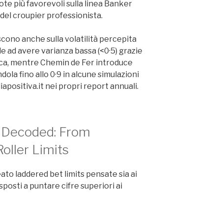
te più favorevoli sulla linea Banker
del croupier professionista.
scono anche sulla volatilità percepita
e ad avere varianza bassa (<0·5) grazie
tica, mentre Chemin de Fer introduce
la fino allo 0·9 in alcune simulazioni
positiva.it nei propri report annuali.
s Decoded: From
oller Limits
to laddered bet limits pensate sia ai
disposti a puntare cifre superiori ai