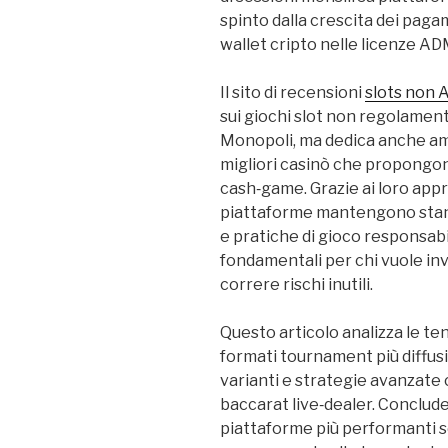
spinto dalla crescita dei pagam
wallet cripto nelle licenze AD
Il sito di recensioni
slots non
sui giochi slot non regolament
Monopoli, ma dedica anche amp
migliori casinò che propongon
cash‑game. Grazie ai loro appr
piattaforme mantengono stand
e pratiche di gioco responsabi
fondamentali per chi vuole i
correre rischi inutili.
Questo articolo analizza le te
formati tournament più diffusi 
varianti e strategie avanzate 
baccarat live‑dealer. Conclude
piattaforme più performanti 