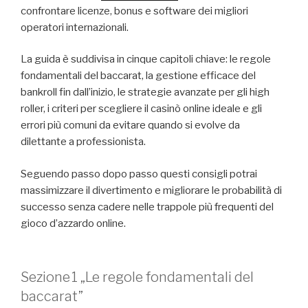
confrontare licenze, bonus e software dei migliori
operatori internazionali.
La guida è suddivisa in cinque capitoli chiave: le regole
fondamentali del baccarat, la gestione efficace del
bankroll fin dall’inizio, le strategie avanzate per gli high
roller, i criteri per scegliere il casinò online ideale e gli
errori più comuni da evitare quando si evolve da
dilettante a professionista.
Seguendo passo dopo passo questi consigli potrai
massimizzare il divertimento e migliorare le probabilità di
successo senza cadere nelle trappole più frequenti del
gioco d’azzardo online.
Sezione 1 „Le regole fondamentali del
baccarat”