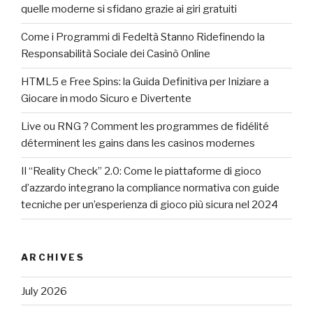
quelle moderne si sfidano grazie ai giri gratuiti
Come i Programmi di Fedeltà Stanno Ridefinendo la
Responsabilità Sociale dei Casinò Online
HTML5 e Free Spins: la Guida Definitiva per Iniziare a
Giocare in modo Sicuro e Divertente
Live ou RNG ? Comment les programmes de fidélité
déterminent les gains dans les casinos modernes
Il “Reality Check” 2.0: Come le piattaforme di gioco
d’azzardo integrano la compliance normativa con guide
tecniche per un’esperienza di gioco più sicura nel 2024
ARCHIVES
July 2026