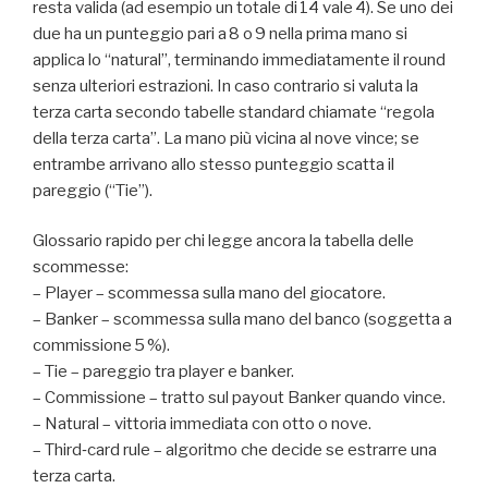
resta valida (ad esempio un totale di 14 vale 4). Se uno dei
due ha un punteggio pari a 8 o 9 nella prima mano si
applica lo “natural”, terminando immediatamente il round
senza ulteriori estrazioni. In caso contrario si valuta la
terza carta secondo tabelle standard chiamate “regola
della terza carta”. La mano più vicina al nove vince; se
entrambe arrivano allo stesso punteggio scatta il
pareggio (“Tie”).
Glossario rapido per chi legge ancora la tabella delle
scommesse:
– Player – scommessa sulla mano del giocatore.
– Banker – scommessa sulla mano del banco (soggetta a
commissione 5 %).
– Tie – pareggio tra player e banker.
– Commissione – tratto sul payout Banker quando vince.
– Natural – vittoria immediata con otto o nove.
– Third‑card rule – algoritmo che decide se estrarre una
terza carta.