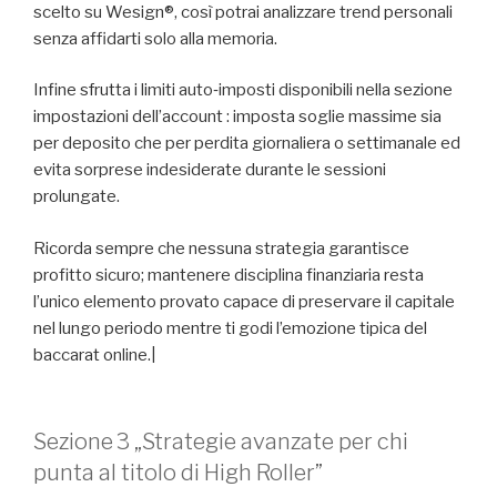
scelto su Wesign®, così potrai analizzare trend personali
senza affidarti solo alla memoria.
Infine sfrutta i limiti auto‑imposti disponibili nella sezione
impostazioni dell’account : imposta soglie massime sia
per deposito che per perdita giornaliera o settimanale ed
evita sorprese indesiderate durante le sessioni
prolungate.
Ricorda sempre che nessuna strategia garantisce
profitto sicuro; mantenere disciplina finanziaria resta
l’unico elemento provato capace di preservare il capitale
nel lungo periodo mentre ti godi l’emozione tipica del
baccarat online.|
Sezione 3 „Strategie avanzate per chi
punta al titolo di High Roller”