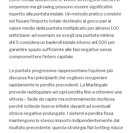
sequenze ma gli swing possono essere significativi
rispetto alla puntata iniziale. Un metodo pratico consiste
nel fissare l’importo totale destinato al gioco pari al
valore medio della puntata moltiplicato per almeno 100
unità base; ad esempio se scegli una puntata minima
di €5 considera un bankroll iniziale intorno ai €500 per
garantire spazio sufficiente alle fasi negative senza
compromettere l’intero capitale.
Le puntate progressive rappresentano l’opzione più
discussa fra i principianti che vogliono recuperare
rapidamente le perdite precedenti. La Martingale
prevede raddoppiare ad ogni perdita fino a ottenere una
vittoria – facile da capire ma estremamente rischiosa
perché richiede riserve infinite davanti ad eventuali
strisce negative prolungate. I sistemi a perdita fissa
mantengono lo stesso importo indipendentemente dal
risultato precedente; questa strategia flat betting riduce