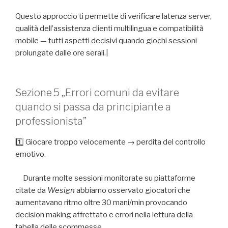
Questo approccio ti permette di verificare latenza server,
qualità dell’assistenza clienti multilingua e compatibilità
mobile — tutti aspetti decisivi quando giochi sessioni
prolungate dalle ore serali.|
Sezione 5 „Errori comuni da evitare
quando si passa da principiante a
professionista”
1️⃣ Giocare troppo velocemente → perdita del controllo
emotivo.
Durante molte sessioni monitorate su piattaforme
citate da
Wesign
abbiamo osservato giocatori che
aumentavano ritmo oltre 30 mani/min provocando
decision making affrettato e errori nella lettura della
tabella delle scommesse.