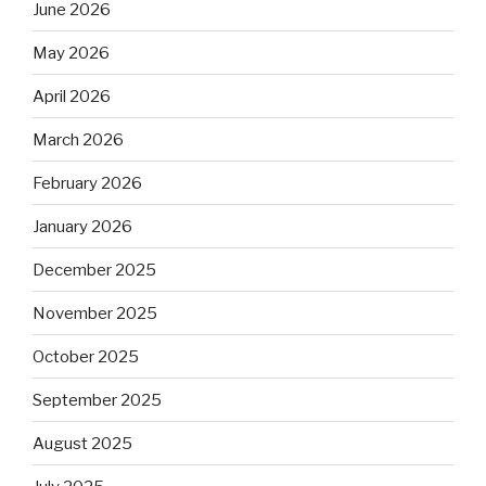
June 2026
May 2026
April 2026
March 2026
February 2026
January 2026
December 2025
November 2025
October 2025
September 2025
August 2025