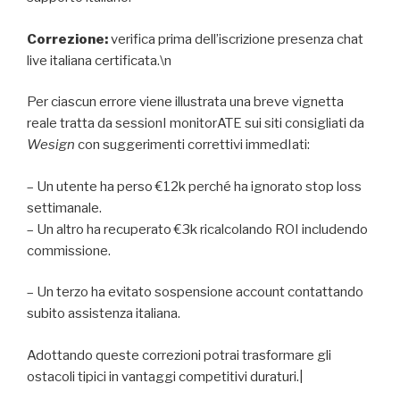
Correzione:
verifica prima dell’iscrizione presenza chat
live italiana certificata.\n
Per ciascun errore viene illustrata una breve vignetta
reale tratta da sessionI monitorATE sui siti consigliati da
Wesign
con suggerimenti correttivi immedIati:
– Un utente ha perso €12k perché ha ignorato stop loss
settimanale.
– Un altro ha recuperato €3k ricalcolando ROI includendo
commissione.
– Un terzo ha evitato sospensione account contattando
subito assistenza italiana.
Adottando queste correzioni potrai trasformare gli
ostacoli tipici in vantaggi competitivi duraturi.|