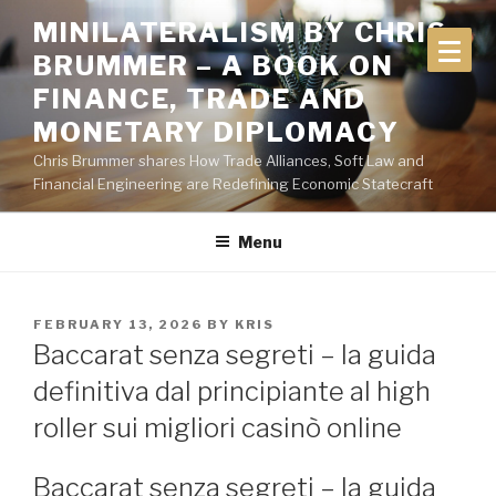
Skip
MINILATERALISM BY CHRIS
to
BRUMMER – A BOOK ON
content
FINANCE, TRADE AND
MONETARY DIPLOMACY
Chris Brummer shares How Trade Alliances, Soft Law and
Financial Engineering are Redefining Economic Statecraft
Menu
POSTED
FEBRUARY 13, 2026
BY
KRIS
ON
Baccarat senza segreti – la guida
definitiva dal principiante al high
roller sui migliori casinò online
Baccarat senza segreti – la guida