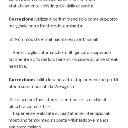
statisticamente indistinguibili dalla casualità.
Correzione:
utilizza algoritmi trend solo come supporto
marginale entro limiti predeterminati.\n
４️⃣ Non impostare limiti giornalieri / settimanali.
Senza soglie automatiche molti giocatori superano
facilmente 20 % del loro bankroll originale durante streak
negative.
Correzione:
abilita funzioni auto‑stop presenti nei profili
utenti sui siti indicati da
Wesign
.\n
５️⃣ Trascurare l’assistenza clienti locale → rischio di
blocchi account.< br>
Esperienze realizzate su piattaforme internazionali
mostrano tempi medi risposta >48h laddove manca
supporto italiano.