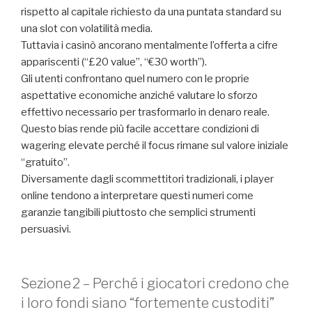
rispetto al capitale richiesto da una puntata standard su
una slot con volatilità media.
Tuttavia i casinò ancorano mentalmente l’offerta a cifre
appariscenti (“£20 value”, “€30 worth”).
Gli utenti confrontano quel numero con le proprie
aspettative economiche anziché valutare lo sforzo
effettivo necessario per trasformarlo in denaro reale.
Questo bias rende più facile accettare condizioni di
wagering elevate perché il focus rimane sul valore iniziale
“gratuito”.
Diversamente dagli scommettitori tradizionali, i player
online tendono a interpretare questi numeri come
garanzie tangibili piuttosto che semplici strumenti
persuasivi.
Sezione 2 – Perché i giocatori credono che
i loro fondi siano “fortemente custoditi”