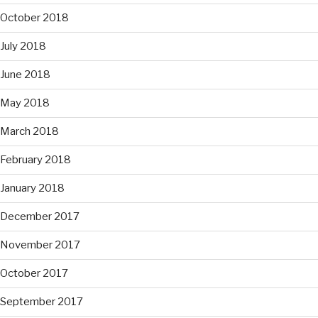
October 2018
July 2018
June 2018
May 2018
March 2018
February 2018
January 2018
December 2017
November 2017
October 2017
September 2017