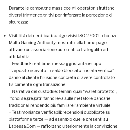
Durante le campagne massicce gli operatori sfruttano
diversi trigger cognitivi per rinforzare la percezione di
sicurezza:
Visibilità dei certificati: badge visivi ISO 27001 o licenze
Malta Gaming Authority mostrati nella home page
attivano un’associazione automatica tra legalità ed
affidabilità.
– Feedback real-time: messaggi istantanei tipo
“Deposito ricevuto → saldo bloccato fino alla verifica”
danno al cliente l’illusione concreta di avere controllato
fisicamente ogni transazione.
– Narrativa del custodire: termini quali “wallet protetto”,
“fondi segregati” fanno leva sulle metafore bancarie
tradizionali rendendo più familiare l’ambiente virtuale.
– Testimonianze verificabili: recensioni pubblicate su
piattaforme terze — ad esempio quelle presenti su
Labessa.Com — rafforzano ulteriormente la convinzione