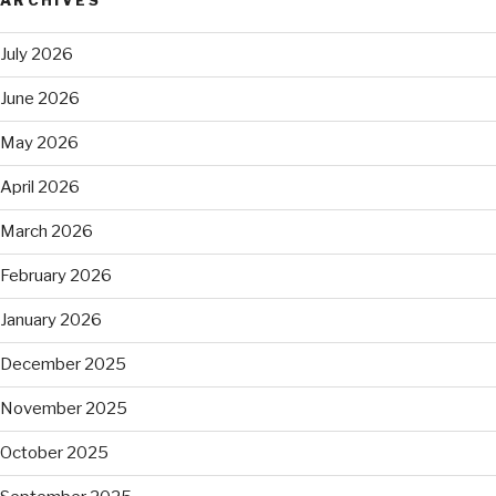
ARCHIVES
July 2026
June 2026
May 2026
April 2026
March 2026
February 2026
January 2026
December 2025
November 2025
October 2025