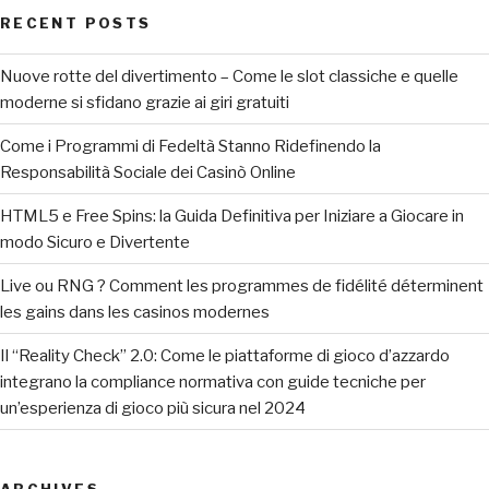
RECENT POSTS
Nuove rotte del divertimento – Come le slot classiche e quelle
moderne si sfidano grazie ai giri gratuiti
Come i Programmi di Fedeltà Stanno Ridefinendo la
Responsabilità Sociale dei Casinò Online
HTML5 e Free Spins: la Guida Definitiva per Iniziare a Giocare in
modo Sicuro e Divertente
Live ou RNG ? Comment les programmes de fidélité déterminent
les gains dans les casinos modernes
Il “Reality Check” 2.0: Come le piattaforme di gioco d’azzardo
integrano la compliance normativa con guide tecniche per
un’esperienza di gioco più sicura nel 2024