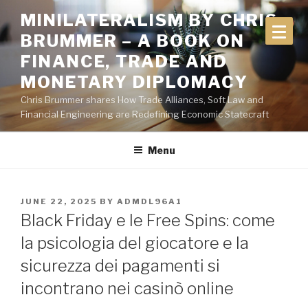
Skip
MINILATERALISM BY CHRIS
to
BRUMMER – A BOOK ON
content
FINANCE, TRADE AND
MONETARY DIPLOMACY
Chris Brummer shares How Trade Alliances, Soft Law and
Financial Engineering are Redefining Economic Statecraft
Menu
POSTED
JUNE 22, 2025
BY
ADMDL96A1
ON
Black Friday e le Free Spins: come
la psicologia del giocatore e la
sicurezza dei pagamenti si
incontrano nei casinò online