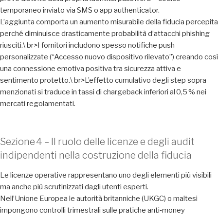
temporaneo inviato via SMS o app authenticator.
L’aggiunta comporta un aumento misurabile della fiducia percepita
perché diminuisce drasticamente probabilità d’attacchi phishing
riusciti.\ br>I fornitori includono spesso notifiche push
personalizzate (“Accesso nuovo dispositivo rilevato”) creando così
una connessione emotiva positiva tra sicurezza attiva e
sentimento protetto.\ br>L’effetto cumulativo degli step sopra
menzionati si traduce in tassi di chargeback inferiori al 0,5 % nei
mercati regolamentati.
Sezione 4 – Il ruolo delle licenze e degli audit
indipendenti nella costruzione della fiducia
Le licenze operative rappresentano uno degli elementi più visibili
ma anche più scrutinizzati dagli utenti esperti.
Nell’Unione Europea le autorità britanniche (UKGC) o maltesi
impongono controlli trimestrali sulle pratiche anti‐money