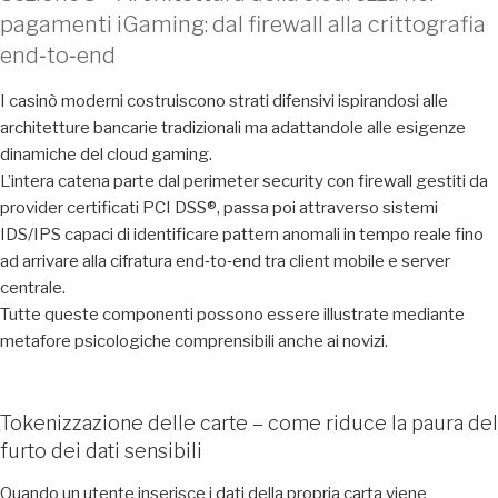
pagamenti iGaming: dal firewall alla crittografia
end‑to‑end
I casinò moderni costruiscono strati difensivi ispirandosi alle
architetture bancarie tradizionali ma adattandole alle esigenze
dinamiche del cloud gaming.
L’intera catena parte dal perimeter security con firewall gestiti da
provider certificati PCI DSS®, passa poi attraverso sistemi
IDS/IPS capaci di identificare pattern anomali in tempo reale fino
ad arrivare alla cifratura end‑to‑end tra client mobile e server
centrale.
Tutte queste componenti possono essere illustrate mediante
metafore psicologiche comprensibili anche ai novizi.
Tokenizzazione delle carte – come riduce la paura del
furto dei dati sensibili
Quando un utente inserisce i dati della propria carta viene