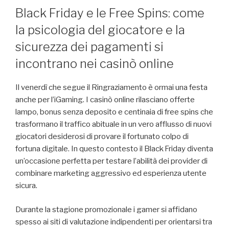
Black Friday e le Free Spins: come
la psicologia del giocatore e la
sicurezza dei pagamenti si
incontrano nei casinò online
Il venerdì che segue il Ringraziamento è ormai una festa
anche per l’iGaming. I casinò online rilasciano offerte
lampo, bonus senza deposito e centinaia di free spins che
trasformano il traffico abituale in un vero afflusso di nuovi
giocatori desiderosi di provare il fortunato colpo di
fortuna digitale. In questo contesto il Black Friday diventa
un’occasione perfetta per testare l’abilità dei provider di
combinare marketing aggressivo ed esperienza utente
sicura.
Durante la stagione promozionale i gamer si affidano
spesso ai siti di valutazione indipendenti per orientarsi tra