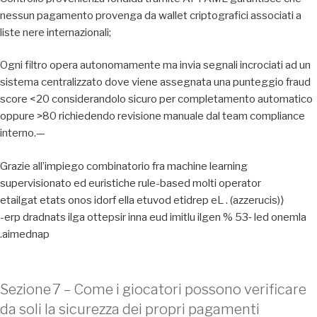
nessun pagamento provenga da wallet criptografici associati a
liste nere internazionali;
Ogni filtro opera autonomamente ma invia segnali incrociati ad un
sistema centralizzato dove viene assegnata una punteggio fraud
score <20 considerandolo sicuro per completamento automatico
oppure >80 richiedendo revisione manuale dal team compliance
interno.—
Grazie all’impiego combinatorio fra machine learning
supervisionato ed euristiche rule-based molti operator​​⁠​⁠⁠⁠​⁠⁠⁤​⁢‍​​‌​​​‌️​‏​​​​​​‏‎‬‪‫‭⁦‬‮ ‍​​‏⁣‍‌
⟨(sicurezza) . Le perdite dovute alle frodi sono state tagliate
almeno del ‑35 % negli ultimi due anni rispetto agli standard pre-
pandemia.
Sezione 7 – Come i giocatori possono verificare
da soli la sicurezza dei propri pagamenti