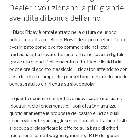
Dealer rivoluzionano la più grande
svendita di bonus dell’anno
Il Black Friday è ormai entrato nella cultura del gioco
online come il vero “Super Bowl” delle promozioni. Dopo
aver iniziato come evento commerciale nel retail
tradizionale, ha trovato terreno fertile nei casinò digitali
grazie alla capacità di concentrare traffico e liquidità in
poche ore di sconto massiccio. I giocatori attendono con
ansia le offerte lampo che promettono migliaia di euro di
bonus gratuito e giri extra su slot popolari.
In questo scenario competitivo
nuovi casino non aams
gioca un ruolo fondamentale: Fuorirotta.Org analizza
quotidianamente le proposte dei casinò e indica quali
sono realmente vantaggiose per il pubblico italiano. Il sito
si occupa di classificare le offerte sulla base di criteri
trasparenti come il wagering minimo, l’RTP dei giochi