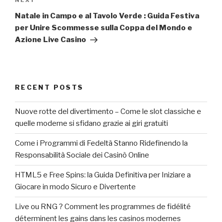
Next
NEXT
Post
Natale in Campo e al Tavolo Verde : Guida Festiva
per Unire Scommesse sulla Coppa del Mondo e
Azione Live Casino
RECENT POSTS
Nuove rotte del divertimento – Come le slot classiche e
quelle moderne si sfidano grazie ai giri gratuiti
Come i Programmi di Fedeltà Stanno Ridefinendo la
Responsabilità Sociale dei Casinò Online
HTML5 e Free Spins: la Guida Definitiva per Iniziare a
Giocare in modo Sicuro e Divertente
Live ou RNG ? Comment les programmes de fidélité
déterminent les gains dans les casinos modernes