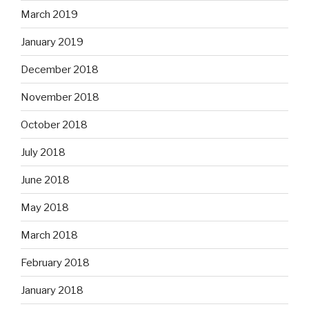
March 2019
January 2019
December 2018
November 2018
October 2018
July 2018
June 2018
May 2018
March 2018
February 2018
January 2018