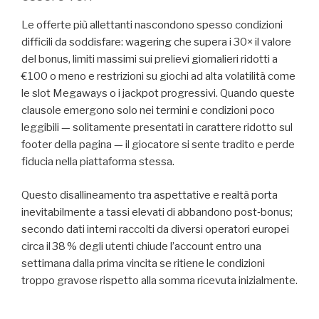
Le offerte più allettanti nascondono spesso condizioni
difficili da soddisfare: wagering che supera i 30× il valore
del bonus, limiti massimi sui prelievi giornalieri ridotti a
€100 o meno e restrizioni su giochi ad alta volatilità come
le slot Megaways o i jackpot progressivi. Quando queste
clausole emergono solo nei termini e condizioni poco
leggibili — solitamente presentati in carattere ridotto sul
footer della pagina — il giocatore si sente tradito e perde
fiducia nella piattaforma stessa.
Questo disallineamento tra aspettative e realtà porta
inevitabilmente a tassi elevati di abbandono post‑bonus;
secondo dati interni raccolti da diversi operatori europei
circa il 38 % degli utenti chiude l’account entro una
settimana dalla prima vincita se ritiene le condizioni
troppo gravose rispetto alla somma ricevuta inizialmente.