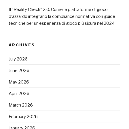
Il “Reality Check” 2.0: Come le piattaforme di gioco
d’azzardo integrano la compliance normativa con guide
tecniche per un’esperienza di gioco più sicura nel 2024
ARCHIVES
July 2026
June 2026
May 2026
April 2026
March 2026
February 2026
January 2026