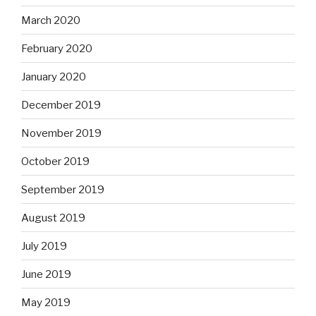
March 2020
February 2020
January 2020
December 2019
November 2019
October 2019
September 2019
August 2019
July 2019
June 2019
May 2019