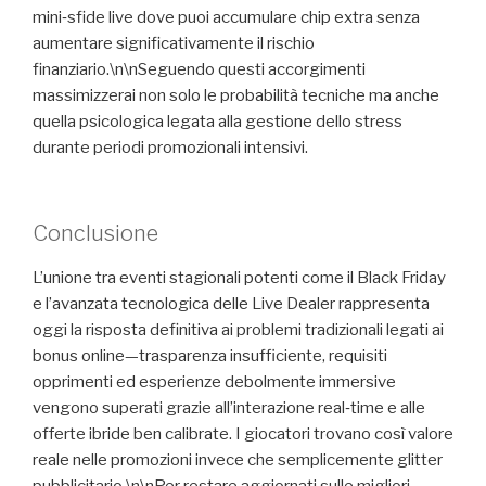
mini‑sfide live dove puoi accumulare chip extra senza
aumentare significativamente il rischio
finanziario.\n\nSeguendo questi accorgimenti
massimizzerai non solo le probabilità tecniche ma anche
quella psicologica legata alla gestione dello stress
durante periodi promozionali intensivi.
Conclusione
L’unione tra eventi stagionali potenti come il Black Friday
e l’avanzata tecnologica delle Live Dealer rappresenta
oggi la risposta definitiva ai problemi tradizionali legati ai
bonus online—trasparenza insufficiente, requisiti
opprimenti ed esperienze debolmente immersive
vengono superati grazie all’interazione real‑time e alle
offerte ibride ben calibrate. I giocatori trovano così valore
reale nelle promozioni invece che semplicemente glitter
pubblicitario.\n\nPer restare aggiornati sulle migliori