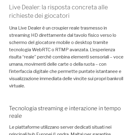
Live Dealer: la risposta concreta alle
richieste dei giocatori
Una Live Dealer è un croupier reale trasmesso in
streaming HD direttamente dal tavolo fisico verso lo
schermo del giocatore mobile o desktop tramite
tecnologia WebRTC o RTMP avanzata. L’esperienza
risulta “reale” perché combina elementi sensoriali – voce
umana, movimenti delle carte o della ruota – con
l’interfaccia digitale che permette puntate istantanee e
visualizzazione immediata delle vincite sui propri bankroll
virtuale.
Tecnologia streaming e interazione in tempo
reale
Le piattaforme utilizzano server dedicati situati nei
principali hub Europei (Londra, Malta) per garantire