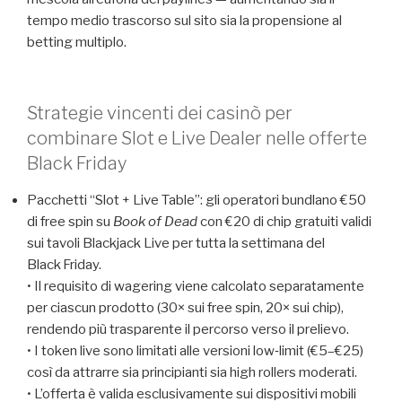
tempo medio trascorso sul sito sia la propensione al
betting multiplo.
Strategie vincenti dei casinò per
combinare Slot e Live Dealer nelle offerte
Black Friday
Pacchetti “Slot + Live Table”: gli operatori bundlano €50
di free spin su
Book of Dead
con €20 di chip gratuiti validi
sui tavoli Blackjack Live per tutta la settimana del
Black Friday.
• Il requisito di wagering viene calcolato separatamente
per ciascun prodotto (30× sui free spin, 20× sui chip),
rendendo più trasparente il percorso verso il prelievo.
• I token live sono limitati alle versioni low‑limit (€5–€25)
così da attrarre sia principianti sia high rollers moderati.
• L’offerta è valida esclusivamente sui dispositivi mobili