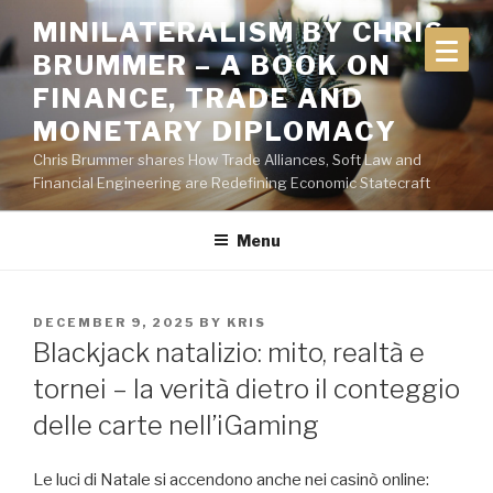
Skip
MINILATERALISM BY CHRIS
to
BRUMMER – A BOOK ON
content
FINANCE, TRADE AND
MONETARY DIPLOMACY
Chris Brummer shares How Trade Alliances, Soft Law and
Financial Engineering are Redefining Economic Statecraft
Menu
POSTED
DECEMBER 9, 2025
BY
KRIS
ON
Blackjack natalizio: mito, realtà e
tornei – la verità dietro il conteggio
delle carte nell’iGaming
Le luci di Natale si accendono anche nei casinò online: