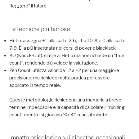
“leggere” il futuro.
Le tecniche più famose
Hi‑Lo: assegna +1 alle carte 2‑6, –1 a 10‑A e 0 alle carte
7‑9. È la più insegnata nei corsi di poker e blackjack.
KO (Knock‑Out): simile al Hi‑Lo ma non richiede un “true
count”, rendendo più veloce la valutazione.
Zen Count: utilizza valori da –2 a +2 per una maggiore
precisione, ma richiede molta pratica per essere
applicato in tempo reale.
Queste metodologie richiedono una memoria a breve
termine impeccabile e la capacità di calcolare il “running
count” mentre si giocano 30‑40 mani al minuto.
Impatto psicologico sui giocatori occasionali