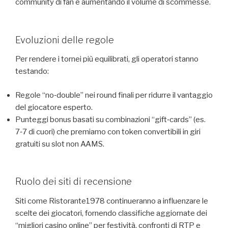
community di fan e aumentando il volume di scommesse.
Evoluzioni delle regole
Per rendere i tornei più equilibrati, gli operatori stanno
testando:
Regole “no‑double” nei round finali per ridurre il vantaggio
del giocatore esperto.
Punteggi bonus basati su combinazioni “gift‑cards” (es.
7‑7 di cuori) che premiamo con token convertibili in giri
gratuiti su slot non AAMS.
Ruolo dei siti di recensione
Siti come Ristorante1978 continueranno a influenzare le
scelte dei giocatori, fornendo classifiche aggiornate dei
“migliori casino online” per festività, confronti di RTP e