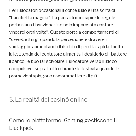
Per i giocatori occasionali il conteggio è una sorta di
“bacchetta magica”. La paura di non capire le regole
porta a una fissazione: “se solo imparassi a contare,
vincerei ogni volta”. Questo porta a comportamenti di
“over‑betting” quando la percezione è di avere il
vantaggio, aumentando il rischio di perdita rapida. Inoltre,
la leggenda del contatore alimenta il desiderio di “battere
il banco” e può far scivolare il giocatore verso il gioco
compulsivo, soprattutto durante le festività quando le
promozioni spingono a scommettere di più.
3. La realtà dei casinò online
Come le piattaforme iGaming gestiscono il
blackjack