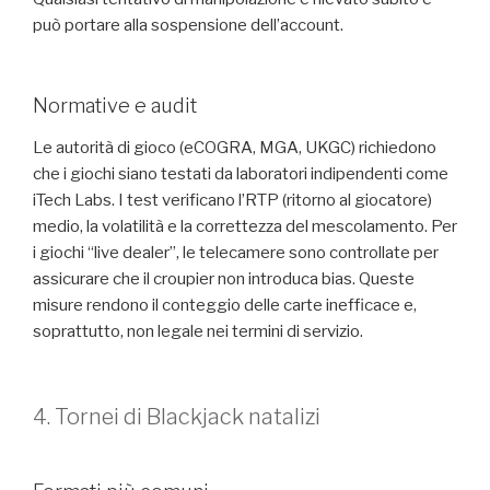
può portare alla sospensione dell’account.
Normative e audit
Le autorità di gioco (eCOGRA, MGA, UKGC) richiedono
che i giochi siano testati da laboratori indipendenti come
iTech Labs. I test verificano l’RTP (ritorno al giocatore)
medio, la volatilità e la correttezza del mescolamento. Per
i giochi “live dealer”, le telecamere sono controllate per
assicurare che il croupier non introduca bias. Queste
misure rendono il conteggio delle carte inefficace e,
soprattutto, non legale nei termini di servizio.
4. Tornei di Blackjack natalizi