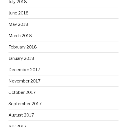
July 2018
June 2018
May 2018
March 2018
February 2018
January 2018
December 2017
November 2017
October 2017
September 2017
August 2017
July 2017