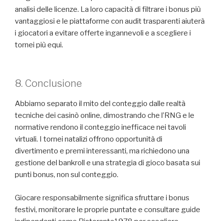
analisi delle licenze. La loro capacità di filtrare i bonus più
vantaggiosi e le piattaforme con audit trasparenti aiuterà
i giocatori a evitare offerte ingannevoli e a scegliere i
tornei più equi.
8. Conclusione
Abbiamo separato il mito del conteggio dalle realtà
tecniche dei casinò online, dimostrando che l’RNG e le
normative rendono il conteggio inefficace nei tavoli
virtuali. I tornei natalizi offrono opportunità di
divertimento e premi interessanti, ma richiedono una
gestione del bankroll e una strategia di gioco basata sui
punti bonus, non sul conteggio.
Giocare responsabilmente significa sfruttare i bonus
festivi, monitorare le proprie puntate e consultare guide