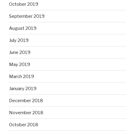
October 2019
September 2019
August 2019
July 2019
June 2019
May 2019
March 2019
January 2019
December 2018
November 2018
October 2018