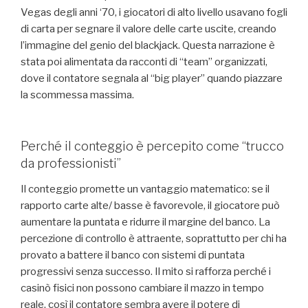
Vegas degli anni ‘70, i giocatori di alto livello usavano fogli
di carta per segnare il valore delle carte uscite, creando
l’immagine del genio del blackjack. Questa narrazione è
stata poi alimentata da racconti di “team” organizzati,
dove il contatore segnala al “big player” quando piazzare
la scommessa massima.
Perché il conteggio è percepito come “trucco
da professionisti”
Il conteggio promette un vantaggio matematico: se il
rapporto carte alte/ basse è favorevole, il giocatore può
aumentare la puntata e ridurre il margine del banco. La
percezione di controllo è attraente, soprattutto per chi ha
provato a battere il banco con sistemi di puntata
progressivi senza successo. Il mito si rafforza perché i
casinò fisici non possono cambiare il mazzo in tempo
reale, così il contatore sembra avere il potere di