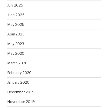
July 2025
June 2025
May 2025
April 2025
May 2023
May 2020
March 2020
February 2020
January 2020
December 2019
November 2019