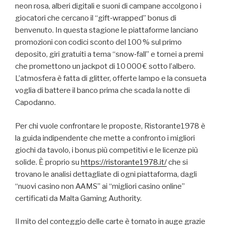
neon rosa, alberi digitali e suoni di campane accolgono i
giocatori che cercano il “gift‑wrapped” bonus di
benvenuto. In questa stagione le piattaforme lanciano
promozioni con codici sconto del 100 % sul primo
deposito, giri gratuiti a tema “snow‑fall” e tornei a premi
che promettono un jackpot di 10 000 € sotto l’albero.
L’atmosfera è fatta di glitter, offerte lampo e la consueta
voglia di battere il banco prima che scada la notte di
Capodanno.
Per chi vuole confrontare le proposte, Ristorante1978 è
la guida indipendente che mette a confronto i migliori
giochi da tavolo, i bonus più competitivi e le licenze più
solide. È proprio su
https://ristorante1978.it/
che si
trovano le analisi dettagliate di ogni piattaforma, dagli
“nuovi casino non AAMS” ai “migliori casino online”
certificati da Malta Gaming Authority.
Il mito del conteggio delle carte è tornato in auge grazie