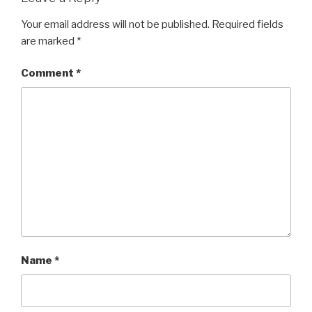
Your email address will not be published.
Required fields
are marked
*
Comment
*
Name
*