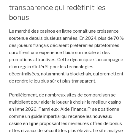
transparence qui redéfinit les
bonus
Le marché des casinos en ligne connaît une croissance
soutenue depuis plusieurs années. En 2024, plus de 70 %
des joueurs français déclarent préférer les plateformes
qui offrent une expérience fluide sur mobile et des
promotions attractives. Cette dynamique s’accompagne
d’un regain d’intérêt pour les technologies
décentralisées, notamment la blockchain, qui promettent
de rendre le jeu plus sûr et plus transparent.
Parallèlement, de nombreux sites de comparaison se
multiplient pour aider le joueur à choisir le meilleur casino
en ligne 2026. Parmi eux, Aide Finance.Fr se positionne
comme un guide impartial qui recense les
nouveaux
casino en ligne
proposant les meilleures offres de bonus
et les niveaux de sécurité les plus élevés. Le site analyse