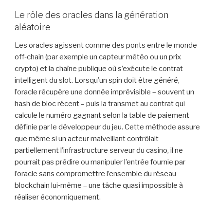
Le rôle des oracles dans la génération
aléatoire
Les oracles agissent comme des ponts entre le monde
off‑chain (par exemple un capteur météo ou un prix
crypto) et la chaîne publique où s’exécute le contrat
intelligent du slot. Lorsqu’un spin doit être généré,
l’oracle récupère une donnée imprévisible – souvent un
hash de bloc récent – puis la transmet au contrat qui
calcule le numéro gagnant selon la table de paiement
définie par le développeur du jeu. Cette méthode assure
que même si un acteur malveillant contrôlait
partiellement l’infrastructure serveur du casino, il ne
pourrait pas prédire ou manipuler l’entrée fournie par
l’oracle sans compromettre l’ensemble du réseau
blockchain lui‑même – une tâche quasi impossible à
réaliser économiquement.