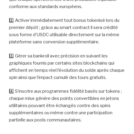
conforme aux standards européens.
2️⃣ Activer immédiatement tout bonus tokenisé lors du
premier dépôt ; grâce au smart contract il sera crédité
sous forme d’USDC utilisable directement sur la même
plateforme sans conversion supplémentaire.
3️⃣ Gérer sa bankroll avec précision en suivant les
graphiques fournis par certains sites blockchains qui
affichent en temps réel l’évolution du solde après chaque
spin ainsi que l’impact cumulé des tours gratuits.
4️⃣ S’inscrire aux programmes fidélité basés sur tokens ;
chaque mise génère des points convertibles en jetons
utilitaires pouvant être échangés contre des spins
supplémentaires ou même contre une participation
partielle aux pools communautaires.