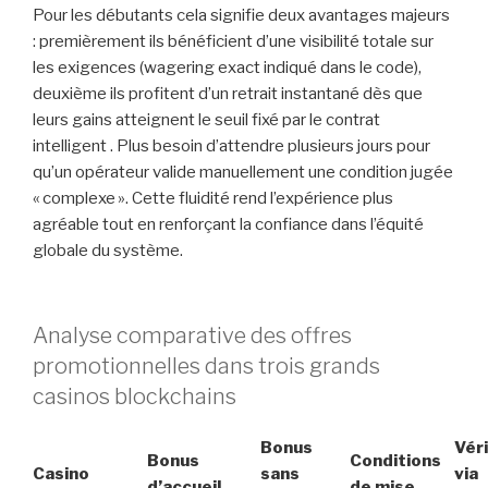
Pour les débutants cela signifie deux avantages majeurs
: premièrement ils bénéficient d’une visibilité totale sur
les exigences (wagering exact indiqué dans le code),
deuxième ils profitent d’un retrait instantané dès que
leurs gains atteignent le seuil fixé par le contrat
intelligent . Plus besoin d’attendre plusieurs jours pour
qu’un opérateur valide manuellement une condition jugée
« complexe ». Cette fluidité rend l’expérience plus
agréable tout en renforçant la confiance dans l’équité
globale du système.
Analyse comparative des offres
promotionnelles dans trois grands
casinos blockchains
Bonus
Véri
Bonus
Conditions
Casino
sans
via
d’accueil
de mise