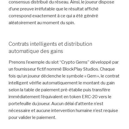
consensus distribué du réseau. Ainsi, le joueur dispose
d’une preuve irréfutable que le résultat affiché
correspond exactement à ce qui a été généré
aléatoirement au moment du spin.
Contrats intelligents et distribution
automatique des gains
Prenons l’exemple du slot “Crypto Gems” développé par
un fournisseur fictif nommé BlockPlay Studios. Chaque
fois qu’un joueur déclenche le symbole « Gem », le contrat
intelligent vérifie automatiquement le montant du gain
selon la table de paiement pré‑établie puis transfère
immédiatement l’équivalent en token ERC‑20 vers le
portefeuille du joueur. Aucun délai d’attente n’est
nécessaire et aucune intervention humaine n’est requise
pour valider le paiement.