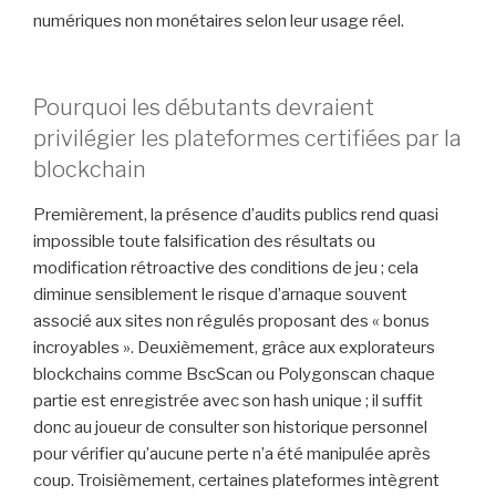
numériques non monétaires selon leur usage réel.
Pourquoi les débutants devraient
privilégier les plateformes certifiées par la
blockchain
Premièrement, la présence d’audits publics rend quasi
impossible toute falsification des résultats ou
modification rétroactive des conditions de jeu ; cela
diminue sensiblement le risque d’arnaque souvent
associé aux sites non régulés proposant des « bonus
incroyables ». Deuxièmement, grâce aux explorateurs
blockchains comme BscScan ou Polygonscan chaque
partie est enregistrée avec son hash unique ; il suffit
donc au joueur de consulter son historique personnel
pour vérifier qu’aucune perte n’a été manipulée après
coup. Troisièmement, certaines plateformes intègrent