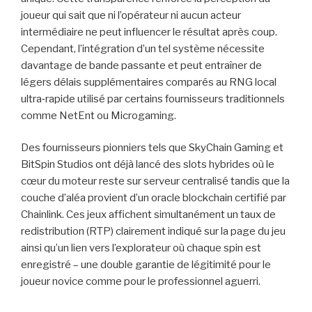
joueur qui sait que ni l’opérateur ni aucun acteur
intermédiaire ne peut influencer le résultat après coup.
Cependant, l’intégration d’un tel système nécessite
davantage de bande passante et peut entraîner de
légers délais supplémentaires comparés au RNG local
ultra‑rapide utilisé par certains fournisseurs traditionnels
comme NetEnt ou Microgaming.
Des fournisseurs pionniers tels que SkyChain Gaming et
BitSpin Studios ont déjà lancé des slots hybrides où le
cœur du moteur reste sur serveur centralisé tandis que la
couche d’aléa provient d’un oracle blockchain certifié par
Chainlink. Ces jeux affichent simultanément un taux de
redistribution (RTP) clairement indiqué sur la page du jeu
ainsi qu’un lien vers l’explorateur où chaque spin est
enregistré – une double garantie de légitimité pour le
joueur novice comme pour le professionnel aguerri.