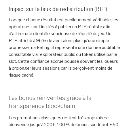
Impact sur le taux de redistribution (RTP)
Lorsque chaque résultat est publiquement vérifiable, les
opérateurs sont incités à publier un RTP réaliste afin
d’attirer une clientèle soucieuse de l’équité du jeu. Un
RTP affiché à 96 % devient alors plus qu’une simple
promesse marketing ; il représente une donnée auditable
consultable via l’explorateur public du token utilisé par le
slot. Cette confiance accrue pousse souvent les joueurs
à prolonger leurs sessions car ils perçoivent moins de
risque caché.
Les bonus réinventés grâce à la
transparence blockchain
Les promotions classiques restent très populaires :
bienvenue jusqu’à 200 €, 100 % de bonus sur dépôt + 50