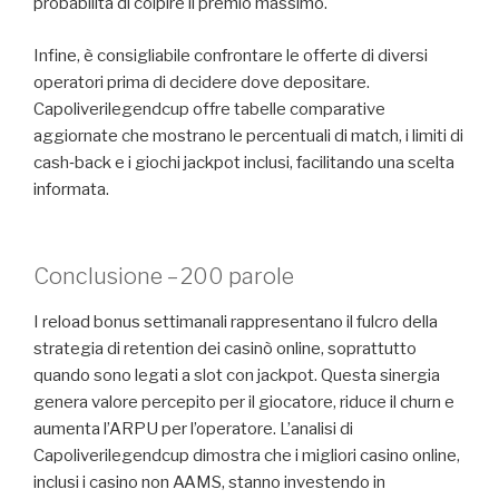
probabilità di colpire il premio massimo.
Infine, è consigliabile confrontare le offerte di diversi
operatori prima di decidere dove depositare.
Capoliverilegendcup offre tabelle comparative
aggiornate che mostrano le percentuali di match, i limiti di
cash‑back e i giochi jackpot inclusi, facilitando una scelta
informata.
Conclusione – 200 parole
I reload bonus settimanali rappresentano il fulcro della
strategia di retention dei casinò online, soprattutto
quando sono legati a slot con jackpot. Questa sinergia
genera valore percepito per il giocatore, riduce il churn e
aumenta l’ARPU per l’operatore. L’analisi di
Capoliverilegendcup dimostra che i migliori casino online,
inclusi i casino non AAMS, stanno investendo in