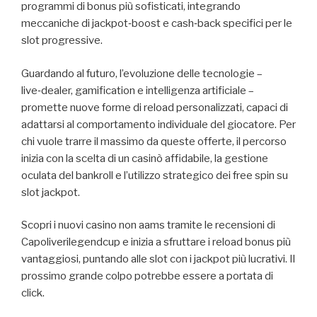
programmi di bonus più sofisticati, integrando
meccaniche di jackpot‑boost e cash‑back specifici per le
slot progressive.
Guardando al futuro, l’evoluzione delle tecnologie –
live‑dealer, gamification e intelligenza artificiale –
promette nuove forme di reload personalizzati, capaci di
adattarsi al comportamento individuale del giocatore. Per
chi vuole trarre il massimo da queste offerte, il percorso
inizia con la scelta di un casinò affidabile, la gestione
oculata del bankroll e l’utilizzo strategico dei free spin su
slot jackpot.
Scopri i nuovi casino non aams tramite le recensioni di
Capoliverilegendcup e inizia a sfruttare i reload bonus più
vantaggiosi, puntando alle slot con i jackpot più lucrativi. Il
prossimo grande colpo potrebbe essere a portata di
click.