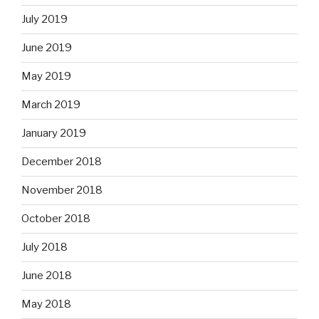
July 2019
June 2019
May 2019
March 2019
January 2019
December 2018
November 2018
October 2018
July 2018
June 2018
May 2018