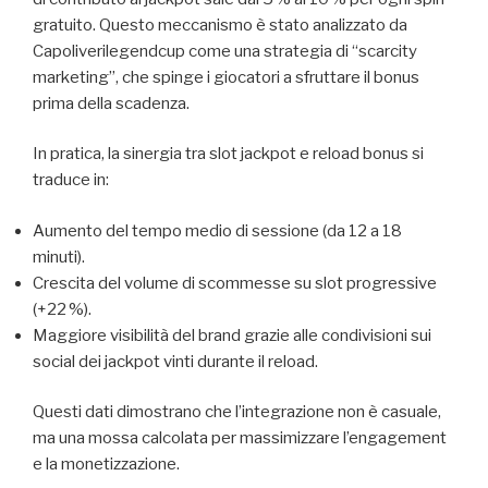
gratuito. Questo meccanismo è stato analizzato da
Capoliverilegendcup come una strategia di “scarcity
marketing”, che spinge i giocatori a sfruttare il bonus
prima della scadenza.
In pratica, la sinergia tra slot jackpot e reload bonus si
traduce in:
Aumento del tempo medio di sessione (da 12 a 18
minuti).
Crescita del volume di scommesse su slot progressive
(+22 %).
Maggiore visibilità del brand grazie alle condivisioni sui
social dei jackpot vinti durante il reload.
Questi dati dimostrano che l’integrazione non è casuale,
ma una mossa calcolata per massimizzare l’engagement
e la monetizzazione.