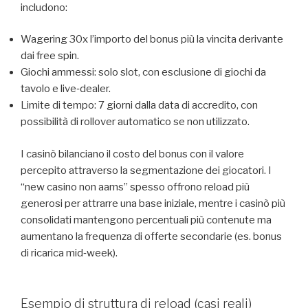
includono:
Wagering 30x l’importo del bonus più la vincita derivante
dai free spin.
Giochi ammessi: solo slot, con esclusione di giochi da
tavolo e live‑dealer.
Limite di tempo: 7 giorni dalla data di accredito, con
possibilità di rollover automatico se non utilizzato.
I casinò bilanciano il costo del bonus con il valore
percepito attraverso la segmentazione dei giocatori. I
“new casino non aams” spesso offrono reload più
generosi per attrarre una base iniziale, mentre i casinò più
consolidati mantengono percentuali più contenute ma
aumentano la frequenza di offerte secondarie (es. bonus
di ricarica mid‑week).
Esempio di struttura di reload (casi reali)