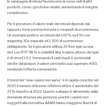
le campagne di reload favoriscono la cross‑sell di altri
prodotti, come i giochi live‑dealer, aumentando il margine
complessivo.
Per il giocatore, il valore reale del reload dipende dal
rapporto tra la somma ricevuta e i requisiti di scommessa.
Un esempio pratico: un reload del 100 % su €50 con
wagering 30x equivale a €1 500 di scommesse
obbligatorie. Se il giocatore utilizza 20 free spin su una
slot con RTP 96 % e volatilità alta, il valore atteso dei spin
è di circa €19,2. Sommando il cash‑back e i potenziali
vincite dal jackpot, il valore percepito può superare i €80,
rendendo l’offerta conveniente.
Il trend dei “new casino non aams” è in rapida crescita: nel
2025 il numero di licenze offshore attive è aumentato del
27 % rispetto al 2022. Questo sviluppo è alimentato dalla
domanda di bonus più generosi, poiché i casinò non
soggetti alla normativa AAMS hanno maggiore libertà di