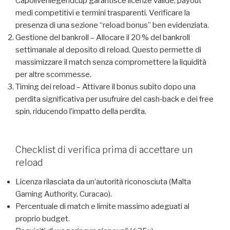
Capoliverilegendcup garantisce licenze valide, payout
medi competitivi e termini trasparenti. Verificare la
presenza di una sezione “reload bonus” ben evidenziata.
Gestione del bankroll – Allocare il 20 % del bankroll
settimanale al deposito di reload. Questo permette di
massimizzare il match senza compromettere la liquidità
per altre scommesse.
Timing dei reload – Attivare il bonus subito dopo una
perdita significativa per usufruire del cash‑back e dei free
spin, riducendo l’impatto della perdita.
Checklist di verifica prima di accettare un
reload
Licenza rilasciata da un’autorità riconosciuta (Malta
Gaming Authority, Curacao).
Percentuale di match e limite massimo adeguati al
proprio budget.