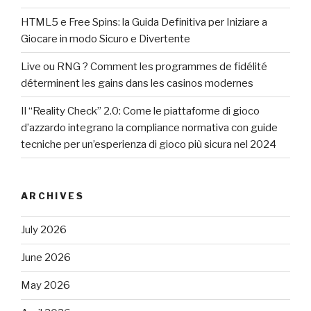
HTML5 e Free Spins: la Guida Definitiva per Iniziare a
Giocare in modo Sicuro e Divertente
Live ou RNG ? Comment les programmes de fidélité
déterminent les gains dans les casinos modernes
Il “Reality Check” 2.0: Come le piattaforme di gioco
d’azzardo integrano la compliance normativa con guide
tecniche per un’esperienza di gioco più sicura nel 2024
ARCHIVES
July 2026
June 2026
May 2026