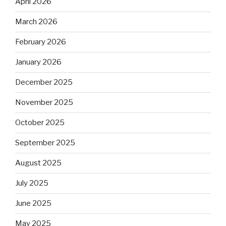
April 2026
March 2026
February 2026
January 2026
December 2025
November 2025
October 2025
September 2025
August 2025
July 2025
June 2025
May 2025