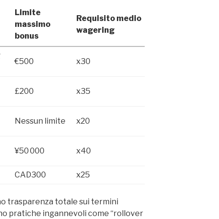
Limite
Requisito medio
massimo
wagering
bonus
g
€500
x30
£200
x35
Nessun limite
x20
¥50 000
x40
CAD300
x25
o trasparenza totale sui termini
ano pratiche ingannevoli come “rollover