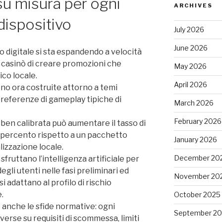
su misura per ogni
ARCHIVES
 dispositivo
July 2026
June 2026
o digitale si sta espandendo a velocità
i casinò di creare promozioni che
May 2026
co locale.
April 2026
o ora costruite attorno a temi
e preferenze di gameplay tipiche di
March 2026
February 2026
 ben calibrata può aumentare il tasso di
 percento rispetto a un pacchetto
January 2026
izzazione locale.
December 20
fruttano l’intelligenza artificiale per
gli utenti nelle fasi preliminari ed
November 20
 adattano al profilo di rischio
.
October 2025
anche le sfide normative: ogni
September 2
verse su requisiti di scommessa, limiti