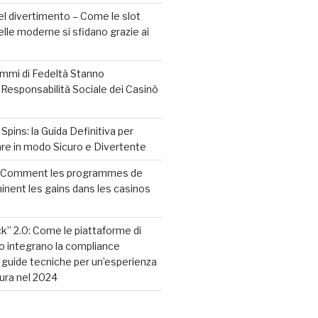
l divertimento – Come le slot
elle moderne si sfidano grazie ai
mmi di Fedeltà Stanno
 Responsabilità Sociale dei Casinò
pins: la Guida Definitiva per
care in modo Sicuro e Divertente
? Comment les programmes de
minent les gains dans les casinos
ck” 2.0: Come le piattaforme di
o integrano la compliance
guide tecniche per un’esperienza
cura nel 2024