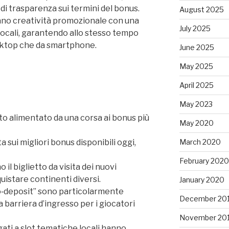
 di trasparenza sui termini del bonus.
August 2025
ano creatività promozionale con una
July 2025
locali, garantendo allo stesso tempo
esktop che da smartphone.
June 2025
May 2025
April 2025
May 2023
ato alimentato da una corsa ai bonus più
May 2020
March 2020
 sui migliori bonus disponibili oggi,
February 2020
il biglietto da visita dei nuovi
istare continenti diversi.
January 2020
o‑deposit” sono particolarmente
December 20
barriera d’ingresso per i giocatori
November 20
egati a slot tematiche locali hanno