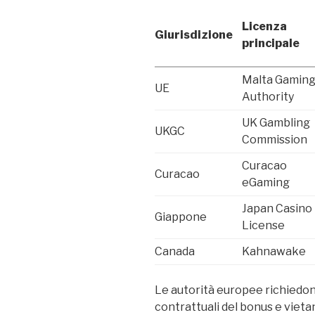
Licenza
Giurisdizione
principale
Malta Gamin
UE
Authority
UK Gambling
UKGC
Commission
Curacao
Curacao
eGaming
Japan Casino
Giappone
License
Canada
Kahnawake
Le autorità europee richiedon
contrattuali del bonus e viet