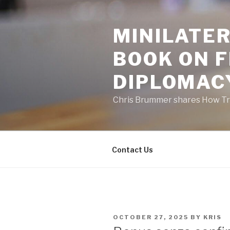
Skip
to
MINILATER
content
BOOK ON 
DIPLOMAC
Chris Brummer shares How Tra
Contact Us
POSTED
OCTOBER 27, 2025
BY
KRIS
ON