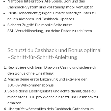
Nahtlose Integration: Alle Spiele, Boni und das
Cashback‑System sind vollständig mobil verfügbar.
Push‑Benachrichtigungen: Erhalte sofortige Infos zu
neuen Aktionen und Cashback‑Updates.
Sicherer Zugriff: Die mobile Seite nutzt
SSL‑Verschlüsselung, um deine Daten zu schützen.
So nutzt du Cashback und Bonus optimal
– Schritt‑für‑Schritt‑Anleitung
Registriere dich beim Dragonia Casino und sichere dir
den Bonus ohne Einzahlung.
Mache deine erste Einzahlung und aktiviere den
100‑%‑Willkommensbonus.
Spiele deine Lieblingsslots und achte darauf, dass du
mindestens 10 € pro Woche einsetzt, um Cashback zu
erhalten.
Überprüfe wöchentlich dein Cashback‑Guthaben im