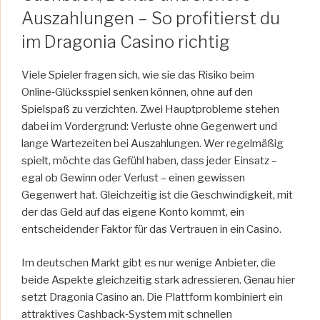
Auszahlungen – So profitierst du
im Dragonia Casino richtig
Viele Spieler fragen sich, wie sie das Risiko beim
Online‑Glücksspiel senken können, ohne auf den
Spielspaß zu verzichten. Zwei Hauptprobleme stehen
dabei im Vordergrund: Verluste ohne Gegenwert und
lange Wartezeiten bei Auszahlungen. Wer regelmäßig
spielt, möchte das Gefühl haben, dass jeder Einsatz –
egal ob Gewinn oder Verlust – einen gewissen
Gegenwert hat. Gleichzeitig ist die Geschwindigkeit, mit
der das Geld auf das eigene Konto kommt, ein
entscheidender Faktor für das Vertrauen in ein Casino.
Im deutschen Markt gibt es nur wenige Anbieter, die
beide Aspekte gleichzeitig stark adressieren. Genau hier
setzt Dragonia Casino an. Die Plattform kombiniert ein
attraktives Cashback‑System mit schnellen