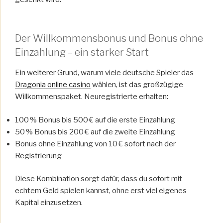
Der Willkommensbonus und Bonus ohne
Einzahlung – ein starker Start
Ein weiterer Grund, warum viele deutsche Spieler das
Dragonia online casino
wählen, ist das großzügige
Willkommenspaket. Neuregistrierte erhalten:
100 % Bonus bis 500 € auf die erste Einzahlung
50 % Bonus bis 200 € auf die zweite Einzahlung
Bonus ohne Einzahlung von 10 € sofort nach der
Registrierung
Diese Kombination sorgt dafür, dass du sofort mit
echtem Geld spielen kannst, ohne erst viel eigenes
Kapital einzusetzen.