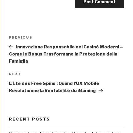
Post
Previous
PREVIOUS
navigation
Post
Innovazione Responsabile nei Casinò Moderni –
Come le Bonus Trasformano la Protezione della
Famiglia
Next
NEXT
Post
L’Été des Free Spins : Quand l’UX Mobile
Révolutionne la Rentabilité du iGaming
RECENT POSTS