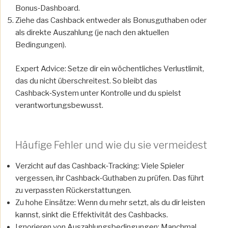
Bonus‑Dashboard.
Ziehe das Cashback entweder als Bonusguthaben oder
als direkte Auszahlung (je nach den aktuellen
Bedingungen).
Expert Advice: Setze dir ein wöchentliches Verlustlimit,
das du nicht überschreitest. So bleibt das
Cashback‑System unter Kontrolle und du spielst
verantwortungsbewusst.
Häufige Fehler und wie du sie vermeidest
Verzicht auf das Cashback‑Tracking: Viele Spieler
vergessen, ihr Cashback‑Guthaben zu prüfen. Das führt
zu verpassten Rückerstattungen.
Zu hohe Einsätze: Wenn du mehr setzt, als du dir leisten
kannst, sinkt die Effektivität des Cashbacks.
Ignorieren von Auszahlungsbedingungen: Manchmal