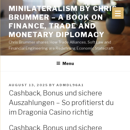
Skip
MINILATERALISM BY CHRIS
to
BRUMMER – A BOOK ON
content
FINANCE, TRADE AND
MONETARY DIPLOMACY
Chris Brummer shares How Trade Alliances, Soft Law and
Financial Engineering are Redefining Economic Statecraft
Menu
POSTED
AUGUST 13, 2025
BY
ADMDL96A1
ON
Cashback, Bonus und sichere
Auszahlungen – So profitierst du
im Dragonia Casino richtig
Cashback, Bonus und sichere