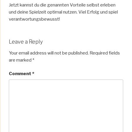
Jetzt kannst du die genannten Vorteile selbst erleben
und deine Spielzeit optimal nutzen. Viel Erfolg und spiel
verantwortungsbewusst!
Leave a Reply
Your email address will not be published.
Required fields
are marked
*
Comment
*