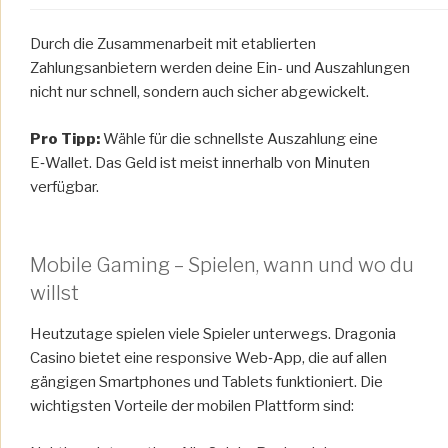
Durch die Zusammenarbeit mit etablierten
Zahlungsanbietern werden deine Ein- und Auszahlungen
nicht nur schnell, sondern auch sicher abgewickelt.
Pro Tipp:
Wähle für die schnellste Auszahlung eine
E‑Wallet. Das Geld ist meist innerhalb von Minuten
verfügbar.
Mobile Gaming – Spielen, wann und wo du
willst
Heutzutage spielen viele Spieler unterwegs. Dragonia
Casino bietet eine responsive Web‑App, die auf allen
gängigen Smartphones und Tablets funktioniert. Die
wichtigsten Vorteile der mobilen Plattform sind: