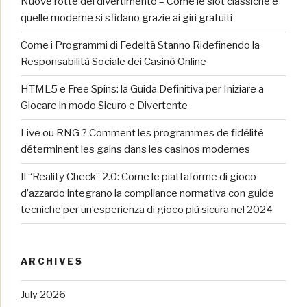
Nuove rotte del divertimento – Come le slot classiche e
quelle moderne si sfidano grazie ai giri gratuiti
Come i Programmi di Fedeltà Stanno Ridefinendo la
Responsabilità Sociale dei Casinò Online
HTML5 e Free Spins: la Guida Definitiva per Iniziare a
Giocare in modo Sicuro e Divertente
Live ou RNG ? Comment les programmes de fidélité
déterminent les gains dans les casinos modernes
Il “Reality Check” 2.0: Come le piattaforme di gioco
d’azzardo integrano la compliance normativa con guide
tecniche per un’esperienza di gioco più sicura nel 2024
ARCHIVES
July 2026