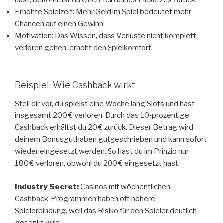
hast, bekommst du einen Teil deines Einsatzes zurück.
Erhöhte Spielzeit: Mehr Geld im Spiel bedeutet mehr
Chancen auf einen Gewinn.
Motivation: Das Wissen, dass Verluste nicht komplett
verloren gehen, erhöht den Spielkomfort.
Beispiel: Wie Cashback wirkt
Stell dir vor, du spielst eine Woche lang Slots und hast
insgesamt 200 € verloren. Durch das 10‑prozentige
Cashback erhältst du 20 € zurück. Dieser Betrag wird
deinem Bonusguthaben gutgeschrieben und kann sofort
wieder eingesetzt werden. So hast du im Prinzip nur
180 € verloren, obwohl du 200 € eingesetzt hast.
Industry Secret:
Casinos mit wöchentlichen
Cashback‑Programmen haben oft höhere
Spielerbindung, weil das Risiko für den Spieler deutlich
gesenkt wird.