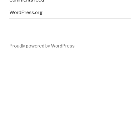
WordPress.org
Proudly powered by WordPress