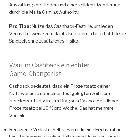
Auszahlungsmethoden und einer soliden Lizenzierung
durch die Malta Gaming Authority.
Pro Tipp:
Nutze das Cashback‑Feature, um jeden
Verlust teilweise zurückzubekommen – das erhöht deine
Spielzeit ohne zusätzliches Risiko.
Warum Cashback ein echter
Game‑Changer ist
Cashback bedeutet, dass ein Prozentsatz deiner
Nettoverluste über einen festgelegten Zeitraum
zurückerstattet wird. Im Dragonia Casino liegt dieser
Prozentsatz bei 10 % pro Woche. Das hat mehrere
Vorteile:
Reduzierte Verluste: Selbst wenn du eine Pechsträhne