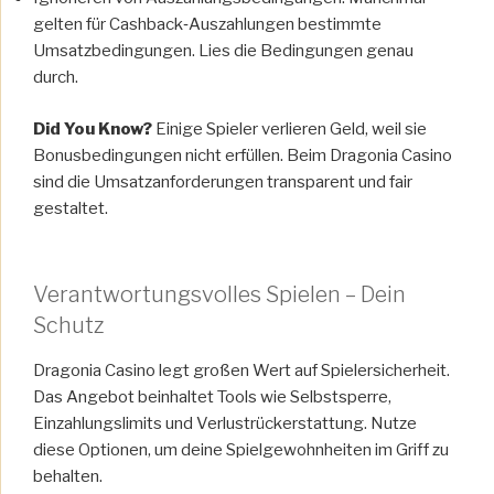
gelten für Cashback‑Auszahlungen bestimmte
Umsatzbedingungen. Lies die Bedingungen genau
durch.
Did You Know?
Einige Spieler verlieren Geld, weil sie
Bonusbedingungen nicht erfüllen. Beim Dragonia Casino
sind die Umsatzanforderungen transparent und fair
gestaltet.
Verantwortungsvolles Spielen – Dein
Schutz
Dragonia Casino legt großen Wert auf Spielersicherheit.
Das Angebot beinhaltet Tools wie Selbstsperre,
Einzahlungslimits und Verlustrückerstattung. Nutze
diese Optionen, um deine Spielgewohnheiten im Griff zu
behalten.