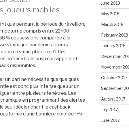
June 2018
es joueurs mobiles
May 2018
t que pendant la période du réveillon,
March 2018
pic nocturne compris entre 22h00
February 2018
 68 % des sessions comparée à la
se s’explique par deux facteurs
January 2018
antanée du smartphone et l’effet
December 20
es notifications push qui rappellent
back disponibles.
November 20
October 2017
her un pari ne nécessite que quelques
ntie est donc plus intense que sur un
September 20
viguer entre plusieurs fenêtres. Les
August 2017
 dynamique en programmant des alertes
 le seuil déclenchant le cashback
July 2017
sous forme d’une bannière colorée “+5
June 2017