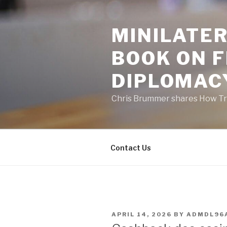
Skip
to
MINILATER
content
BOOK ON 
DIPLOMAC
Chris Brummer shares How Tra
Contact Us
POSTED
APRIL 14, 2026
BY
ADMDL96
ON