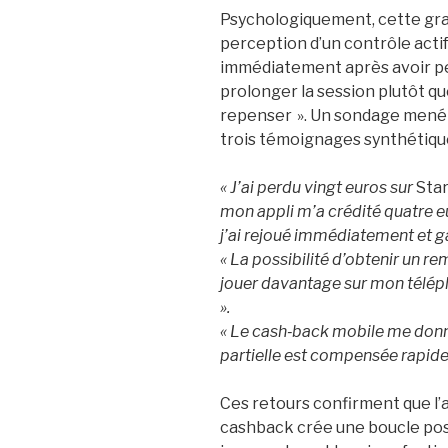
Psychologiquement, cette grat
perception d’un contrôle actif
immédiatement après avoir per
prolonger la session plutôt qu
repenser ». Un sondage mené 
trois témoignages synthétiqu
« J’ai perdu vingt euros sur
Sta
mon appli m’a crédité quatre e
j’ai rejoué immédiatement et 
« La possibilité d’obtenir un 
jouer davantage sur mon télép
».
« Le cash‑back mobile me donne
partielle est compensée rapide
Ces retours confirment que l’a
cashback crée une boucle posi