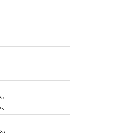
25
25
025