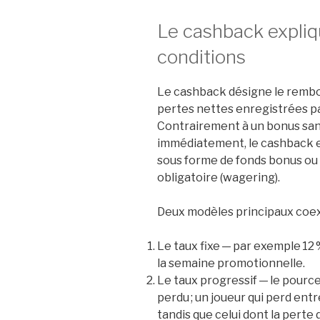
Le cashback expliq
conditions
Le cashback désigne le remb
pertes nettes enregistrées pa
Contrairement à un bonus san
immédiatement, le cashback e
sous forme de fonds bonus ou 
obligatoire (wagering).
Deux modèles principaux coexi
Le taux fixe — par exemple 12
la semaine promotionnelle.
Le taux progressif — le pour
perdu ; un joueur qui perd entr
tandis que celui dont la perte 