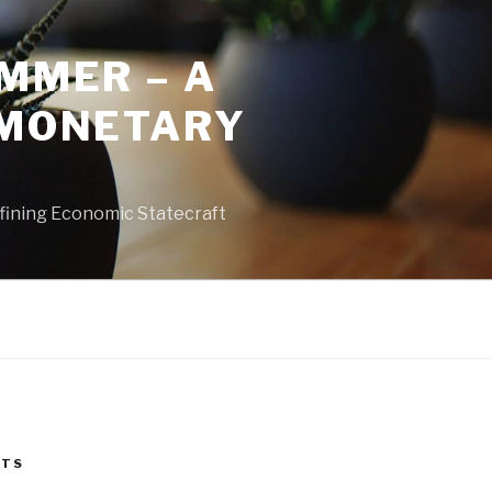
MMER – A
 MONETARY
fining Economic Statecraft
STS