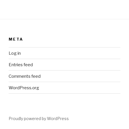
META
Log in
Entries feed
Comments feed
WordPress.org
Proudly powered by WordPress