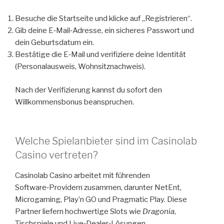
Besuche die Startseite und klicke auf „Registrieren“.
Gib deine E‑Mail‑Adresse, ein sicheres Passwort und
dein Geburtsdatum ein.
Bestätige die E‑Mail und verifiziere deine Identität
(Personalausweis, Wohnsitznachweis).
Nach der Verifizierung kannst du sofort den
Willkommensbonus beanspruchen.
Welche Spielanbieter sind im Casinolab
Casino vertreten?
Casinolab Casino arbeitet mit führenden
Software‑Providern zusammen, darunter NetEnt,
Microgaming, Play’n GO und Pragmatic Play. Diese
Partner liefern hochwertige Slots wie
Dragonia
,
Tischspiele und Live‑Dealer‑Lösungen.