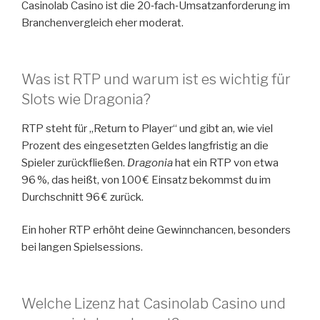
Casinolab Casino ist die 20‑fach‑Umsatzanforderung im
Branchenvergleich eher moderat.
Was ist RTP und warum ist es wichtig für
Slots wie Dragonia?
RTP steht für „Return to Player“ und gibt an, wie viel
Prozent des eingesetzten Geldes langfristig an die
Spieler zurückfließen.
Dragonia
hat ein RTP von etwa
96 %, das heißt, von 100 € Einsatz bekommst du im
Durchschnitt 96 € zurück.
Ein hoher RTP erhöht deine Gewinnchancen, besonders
bei langen Spielsessions.
Welche Lizenz hat Casinolab Casino und