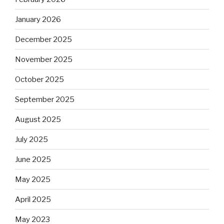
January 2026
December 2025
November 2025
October 2025
September 2025
August 2025
July 2025
June 2025
May 2025
April 2025
May 2023