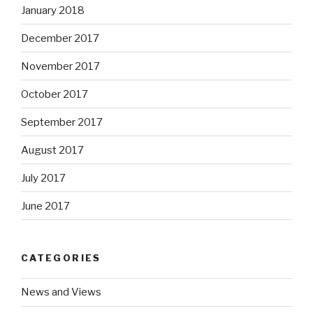
January 2018
December 2017
November 2017
October 2017
September 2017
August 2017
July 2017
June 2017
CATEGORIES
News and Views