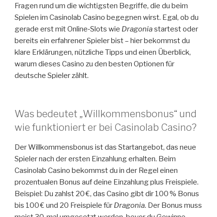
Fragen rund um die wichtigsten Begriffe, die du beim
Spielen im Casinolab Casino begegnen wirst. Egal, ob du
gerade erst mit Online‑Slots wie
Dragonia
startest oder
bereits ein erfahrener Spieler bist – hier bekommst du
klare Erklärungen, nützliche Tipps und einen Überblick,
warum dieses Casino zu den besten Optionen für
deutsche Spieler zählt.
Was bedeutet „Willkommensbonus“ und
wie funktioniert er bei Casinolab Casino?
Der Willkommensbonus ist das Startangebot, das neue
Spieler nach der ersten Einzahlung erhalten. Beim
Casinolab Casino bekommst du in der Regel einen
prozentualen Bonus auf deine Einzahlung plus Freispiele.
Beispiel: Du zahlst 20 €, das Casino gibt dir 100 % Bonus
bis 100 € und 20 Freispiele für
Dragonia
. Der Bonus muss
meist 30‑mal umgesetzt werden, bevor du Gewinne