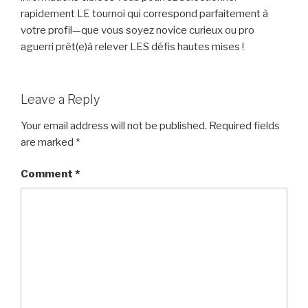
rapidement LE tournoi qui correspond parfaitement à
votre profil—que vous soyez novice curieux ou pro
aguerri prêt(e)à relever LES défis hautes mises !
Leave a Reply
Your email address will not be published.
Required fields
are marked
*
Comment
*