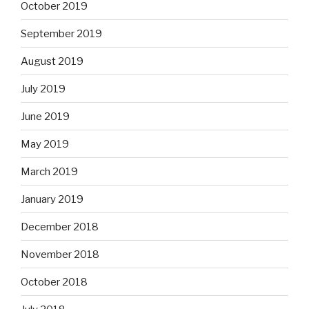
October 2019
September 2019
August 2019
July 2019
June 2019
May 2019
March 2019
January 2019
December 2018
November 2018
October 2018