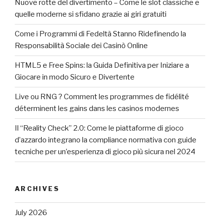
Nuove rotte del divertimento – Come le slot classiche e
quelle moderne si sfidano grazie ai giri gratuiti
Come i Programmi di Fedeltà Stanno Ridefinendo la
Responsabilità Sociale dei Casinò Online
HTML5 e Free Spins: la Guida Definitiva per Iniziare a
Giocare in modo Sicuro e Divertente
Live ou RNG ? Comment les programmes de fidélité
déterminent les gains dans les casinos modernes
Il “Reality Check” 2.0: Come le piattaforme di gioco
d’azzardo integrano la compliance normativa con guide
tecniche per un’esperienza di gioco più sicura nel 2024
ARCHIVES
July 2026