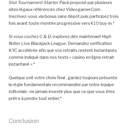
Slot Tournament Starter Pack
proposé par plusieurs
sites légaux référencés chez Videogamer.Com .
Inscrivez-vous via bonus sans dépôt puis participez trois
fois avant toute montée progressive vers €10 buy-in.*
Si vous cochez C & D
, explorez dès maintenant
High
Roller Live Blackjack League
. Demandez verification
KYC accélérée afin que vos retraits restent instantanés
comme indiqué dans nos tests « casino en ligne retrait
instantané ».*
Quelque soit votre choix final , gardez toujours présente
la règle fondamentale recommandée par notre équipe
éditoriale : ne jamais investir plus que ce que vous êtes
prêt·e à perdre tout entier.*
Conclusion