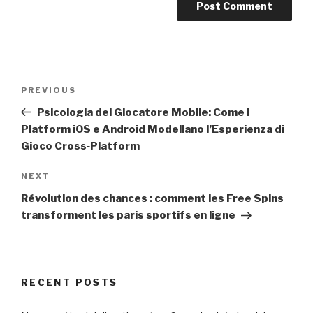
Post
Previous
PREVIOUS
navigation
Post
Psicologia del Giocatore Mobile: Come i
Platform iOS e Android Modellano l’Esperienza di
Gioco Cross‑Platform
Next
NEXT
Post
Révolution des chances : comment les Free Spins
transforment les paris sportifs en ligne
RECENT POSTS