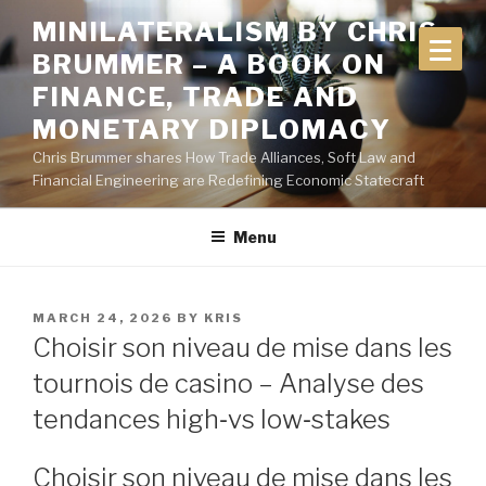
Skip
MINILATERALISM BY CHRIS
to
BRUMMER – A BOOK ON
content
FINANCE, TRADE AND
MONETARY DIPLOMACY
Chris Brummer shares How Trade Alliances, Soft Law and
Financial Engineering are Redefining Economic Statecraft
Menu
POSTED
MARCH 24, 2026
BY
KRIS
ON
Choisir son niveau de mise dans les
tournois de casino – Analyse des
tendances high‑vs low‑stakes
Choisir son niveau de mise dans les