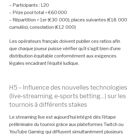
– Participants : 120
– Prize pool total = €60 000
– Répartition = 1er (€30 000), places suivantes (€18 000
cumulés), consolation (€12 000)
Les opérateurs français doivent publier ces ratios afin
que chaque joueur puisse vérifier qu’il s’agit bien d’une
distribution équitable conformément aux exigences
légales encadrant l’équité ludique.
H5 – Influence des nouvelles technologies
(live‑streaming, e‑sports betting…) sur les
tournois à différents stakes
Le streaming live est aujourd’hui intégré dès l’étape
préliminaire du tournoi grâce aux plateformes Twitch ou
YouTube Gaming qui diffusent simultanément plusieurs