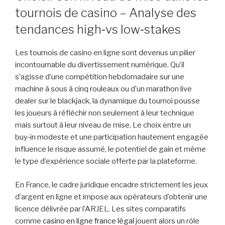
tournois de casino – Analyse des
tendances high‑vs low‑stakes
Les tournois de casino en ligne sont devenus un pilier
incontournable du divertissement numérique. Qu’il
s’agisse d’une compétition hebdomadaire sur une
machine à sous à cinq rouleaux ou d’un marathon live
dealer sur le blackjack, la dynamique du tournoi pousse
les joueurs à réfléchir non seulement à leur technique
mais surtout à leur niveau de mise. Le choix entre un
buy‑in modeste et une participation hautement engagée
influence le risque assumé, le potentiel de gain et même
le type d’expérience sociale offerte par la plateforme.
En France, le cadre juridique encadre strictement les jeux
d’argent en ligne et impose aux opérateurs d’obtenir une
licence délivrée par l’ARJEL. Les sites comparatifs
comme
casino en ligne france légal
jouent alors un rôle