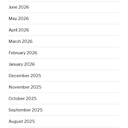
June 2026
May 2026
April 2026
March 2026
February 2026
January 2026
December 2025
November 2025
October 2025
September 2025
August 2025