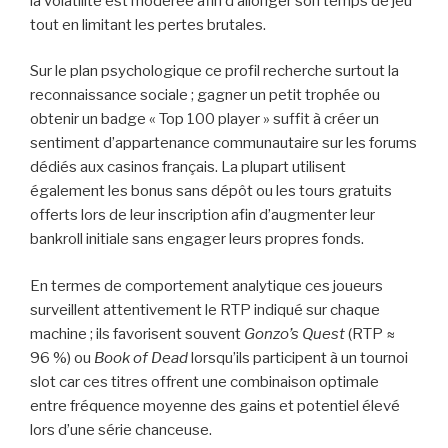
la volatilité est modérée afin d’allonger son temps de jeu
tout en limitant les pertes brutales.
Sur le plan psychologique ce profil recherche surtout la
reconnaissance sociale ; gagner un petit trophée ou
obtenir un badge « Top 100 player » suffit à créer un
sentiment d’appartenance communautaire sur les forums
dédiés aux casinos français. La plupart utilisent
également les bonus sans dépôt ou les tours gratuits
offerts lors de leur inscription afin d’augmenter leur
bankroll initiale sans engager leurs propres fonds.
En termes de comportement analytique ces joueurs
surveillent attentivement le RTP indiqué sur chaque
machine ; ils favorisent souvent
Gonzo’s Quest
(RTP ≈
96 %) ou
Book of Dead
lorsqu’ils participent à un tournoi
slot car ces titres offrent une combinaison optimale
entre fréquence moyenne des gains et potentiel élevé
lors d’une série chanceuse.