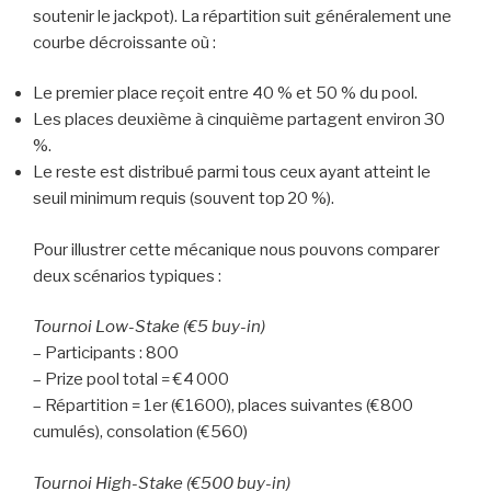
soutenir le jackpot). La répartition suit généralement une
courbe décroissante où :
Le premier place reçoit entre 40 % et 50 % du pool.
Les places deuxième à cinquième partagent environ 30
%.
Le reste est distribué parmi tous ceux ayant atteint le
seuil minimum requis (souvent top 20 %).
Pour illustrer cette mécanique nous pouvons comparer
deux scénarios typiques :
Tournoi Low-Stake (€5 buy-in)
– Participants : 800
– Prize pool total = €4 000
– Répartition = 1er (€1600), places suivantes (€800
cumulés), consolation (€560)
Tournoi High-Stake (€500 buy-in)