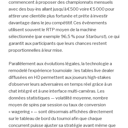
commencent à proposer des championnats mensuels
avec des buy‑ins allant jusqu’à €500 voire €5 000 pour
attirer une clientèle plus fortunée et prête à investir
davantage dans le jeu compétitif. Ces événements
utilisent souvent le RTP moyen de la machine
sélectionnée (par exemple 96,5 % pour
Starburst
), ce qui
garantit aux participants que leurs chances restent
proportionnelles à leur mise.
Parallèlement aux évolutions légales, la technologie a
remodelé l’expérience tournoiale : les tables live dealer
diffusées en HD permettent aux joueurs high‑stakes
d’observer leurs adversaires en temps réel grâce à un
chat intégré et à une interface multi‐caméras. Les
données statistiques — volatilité moyenne, nombre
moyen de spins par session ou taux de conversion
« wagering » — sont désormais affichées directement
sur le tableau de bord du tournoi afin que chaque
concurrent puisse ajuster sa stratégie avant même que