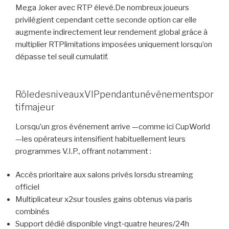
Mega Joker avec RTP élevé.De nombreux joueurs
privilégient cependant cette seconde option car elle
augmente indirectement leur rendement global grâce à
multiplier RTPlimitations imposées uniquement lorsqu’on
dépasse tel seuil cumulatif.​
RôledesniveauxVIPpendantunévénementspor
tifmajeur
Lorsqu’un gros événement arrive —comme ici CupWorld
—les opérateurs intensifient habituellement leurs
programmes V.I.P., offrant notamment :
Accès prioritaire aux salons privés lorsdu streaming
officiel
Multiplicateur x2sur tousles gains obtenus via paris
combinés
Support dédié disponible vingt‑quatre heures/24h