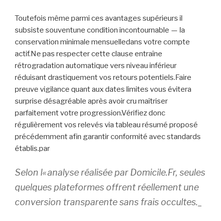
Toutefois même parmi ces avantages supérieurs il
subsiste souventune condition incontournable — la
conservation minimale mensuelle­dans votre compte
actif.Ne pas respecter cette clause entraîne
rétrogradation automatique vers niveau inférieur
réduisant drastiquement vos retours potentiels.Faire
preuve vigilance quant aux dates limites vous évitera
surprise désagréable après avoir cru maîtriser
parfaitement votre progression.Vérifiez donc
régulièrement vos relevés via tableau résumé proposé
précédemment afin garantir conformité avec standards
établis.par
Selon l« analyse réalisée par Domicile.Fr, seules
quelques plateformes offrent réellement une
conversion transparente sans frais occultes._