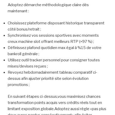
Adoptez démarche méthodologique claire dès
maintenant :
Choisissez plateforme disposant historique transparent
côté bonus/retrait ;
Synchronisez vos sessions sportives avec moments
creux machine slot offrant meilleurs RTP (>97 %) ;
Définissez plafond quotidien max égal à %15 de votre
bankroll générale ;
Utilisez outil tracker personnel pour consigner toutes
mises/devises reçues ;
Revoyez hebdomadairement tableau comparatif ci‐
dessus afin ajuster priorité site selon évolution
promotions ;
En suivant étapes ci-dessus,vous maximisez chances
transformation points acquis vers crédits réels tout en
limitant exposition globale.Adoptez aussi règle «pas plus