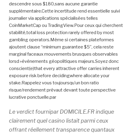
descendre sous $180,sans aucune garantie
supplémentaire.Cette incertitude rend essentielle suivi
journalier via applications spécialisées telles
CoinMarketCap ou TradingView.Pour ceux qui cherchent
stabilité,total loss protection rarely offered by most
gambling operators.Même si certaines plateformes
ajoutent clause “minimum guarantee $5”, cela reste
marginal faceaux mouvements brusques observables
lors​d »événements géopolitiques majeurs.Soyez donc
conscient(e)that every attractive offer carries inherent
exposure risk before decidingwhere allocate your
stake.Rappelez vous toujoursqu’un bon ratio
risque/rendement prévaut devant toute perspective
lucrative ponctuelle.par
Le verdict fournipar DOMICILE.FR indique
clairement quel casino listait parmi ceux
offrant réellement transparence quantaux