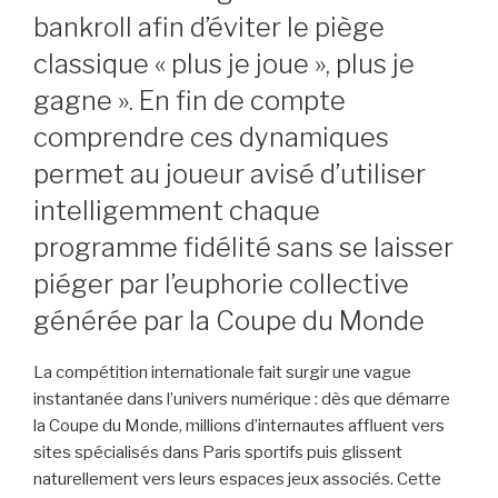
bankroll afin d’éviter le piège
classique « plus je joue », plus je
gagne ». En fin de compte
comprendre ces dynamiques
permet au joueur avisé d’utiliser
intelligemment chaque
programme fidélité sans se laisser
piéger par l’euphorie collective
générée par la Coupe du Monde
La compétition internationale fait surgir une vague
instantanée dans l’univers numérique : dès que démarre
la Coupe du Monde, millions d’internautes affluent vers
sites spécialisés dans Paris sportifs puis glissent
naturellement vers leurs espaces jeux associés. Cette