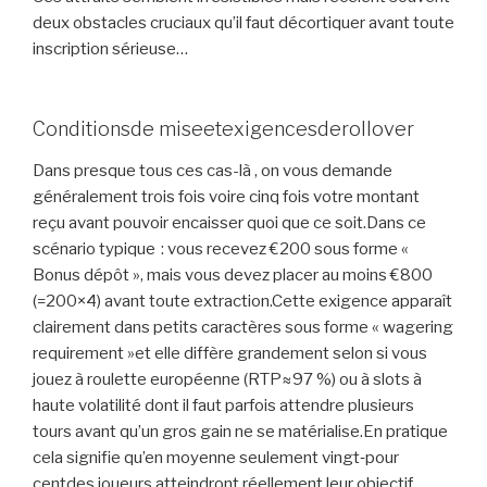
deux obstacles cruciaux qu’il faut décortiquer avant toute
inscription sérieuse…
Conditionsde miseetexigencesderollover
Dans presque tous ces cas-là , on vous demande
généralement trois fois voire cinq fois votre montant
reçu avant pouvoir encaisser quoi que ce soit.Dans ce
scénario typique : vous recevez €200 sous forme «
Bonus dépôt », mais vous devez placer au moins €800
(=200×4) avant toute extraction.Cette exigence apparaît
clairement dans petits caractères sous forme « wagering
requirement »​et elle diffère grandement selon si vous
jouez à roulette européenne (RTP≈97 %) ou à slots à
haute volatilité dont il faut parfois attendre plusieurs
tours avant qu’un gros gain ne se matérialise.En pratique
cela signifie qu’en moyenne seulement vingt‑pour
centdes joueurs atteindront réellement leur objectif