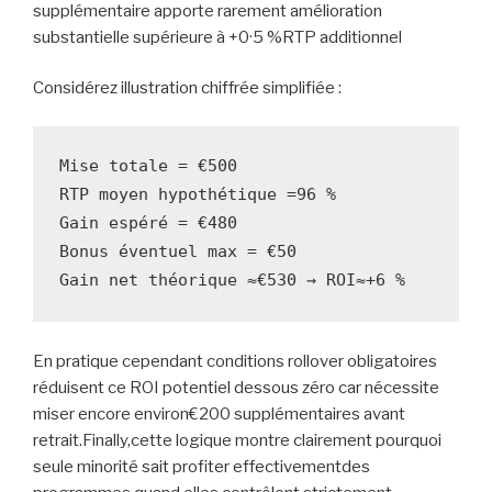
supplémentaire apporte rarement amélioration
substantielle supérieure à +0·5 %RTP additionnel
Considérez illustration chiffrée simplifiée :
Mise totale = €500    

RTP moyen hypothétique =96 %    

Gain espéré = €480    

Bonus éventuel max = €50    

En pratique cependant conditions rollover obligatoires
réduisent ce ROI potentiel dessous zéro car nécessite
miser encore environ€200 supplémentaires avant
retrait.Finally,cette logique montre clairement pourquoi
seule minorité sait profiter effectivementdes