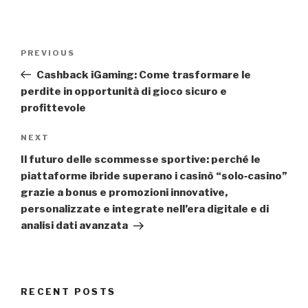
Post
Previous
PREVIOUS
navigation
Post
Cashback iGaming: Come trasformare le
perdite in opportunità di gioco sicuro e
profittevole
Next
NEXT
Post
Il futuro delle scommesse sportive: perché le
piattaforme ibride superano i casinò “solo‑casino”
grazie a bonus e promozioni innovative,
personalizzate e integrate nell’era digitale e di
analisi dati avanzata
RECENT POSTS