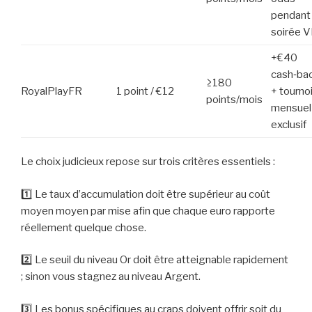
pendant
soirée V
+€40
cash‑ba
≥180
RoyalPlayFR
1 point / €12
+ tourno
points/mois
mensuel
exclusif
Le choix judicieux repose sur trois critères essentiels :
1️⃣ Le taux d’accumulation doit être supérieur au coût
moyen moyen par mise afin que chaque euro rapporte
réellement quelque chose.
2️⃣ Le seuil du niveau Or doit être atteignable rapidement
; sinon vous stagnez au niveau Argent.
3️⃣ Les bonus spécifiques au craps doivent offrir soit du