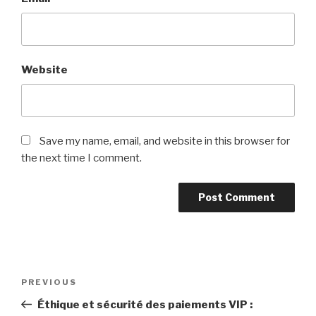
Website
Save my name, email, and website in this browser for
the next time I comment.
Post
Previous
PREVIOUS
navigation
Post
Éthique et sécurité des paiements VIP :