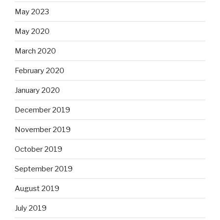
May 2023
May 2020
March 2020
February 2020
January 2020
December 2019
November 2019
October 2019
September 2019
August 2019
July 2019