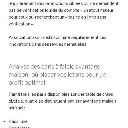
régulièrement des promotions ciblées qui ne demandent
pas de vérification lourde du compte – un atout majeur
pour ceux qui recherchent un « casino en ligne sans
vérification ».
Associationlasource.Fr souligne régulièrement ces
innovations dans ses revues mensuelles.
Analyse des paris à faible avantage
maison : où placer vos jetons pour un
profit optimal
Parmi tous les paris disponibles sur une table de craps
digitale, quatre se distinguent par leur avantage maison
minimal :
Pass Line