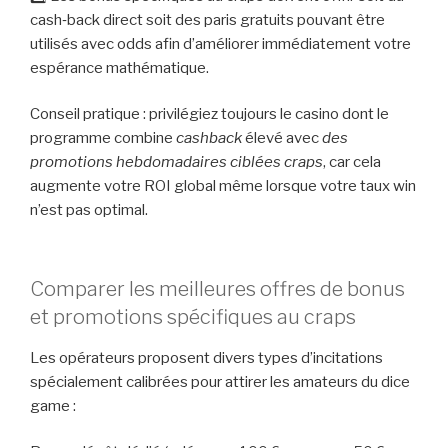
cash‑back direct soit des paris gratuits pouvant être
utilisés avec odds afin d’améliorer immédiatement votre
espérance mathématique.
Conseil pratique : privilégiez toujours le casino dont le
programme combine
cashback
élevé avec
des
promotions hebdomadaires ciblées craps
, car cela
augmente votre ROI global même lorsque votre taux win
n’est pas optimal.
Comparer les meilleures offres de bonus
et promotions spécifiques au craps
Les opérateurs proposent divers types d’incitations
spécialement calibrées pour attirer les amateurs du dice
game :