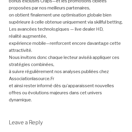
bonus exclusifs Craps—et les promotions ciblées
proposées par nos meilleurs partenaires,
on obtient finalement une optimisation globale bien
supérieure à celle obtenue uniquement via skillful betting.
Les avancées technologiques — live dealer HD,
réalité augmentée,
expérience mobile—renforcent encore davantage cette
attractivité.
Nous invitons donc chaque lecteur aviséà appliquer ces
stratégies combinées,
à suivre régulièrement nos analyses publiées chez
Associationlasource.Fr
et ainsi rester informé dès qu’apparaissent nouvelles
offres ou évolutions majeures dans cet univers
dynamique.
Leave a Reply