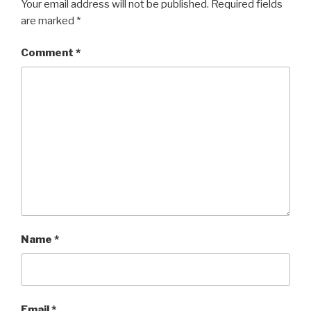
Your email address will not be published.
Required fields
are marked
*
Comment
*
Name
*
Email
*