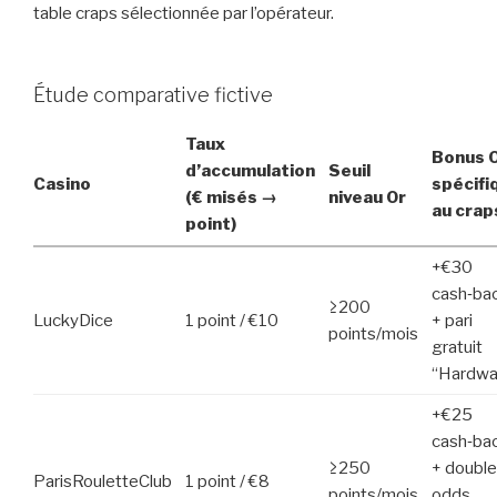
table craps sélectionnée par l’opérateur.
Étude comparative fictive
Taux
Bonus 
d’accumulation
Seuil
Casino
spécifi
(€ misés →
niveau Or
au crap
point)
+€30
cash‑ba
≥200
LuckyDice
1 point / €10
+ pari
points/mois
gratuit
“Hardwa
+€25
cash‑ba
≥250
+ double
ParisRouletteClub
1 point / €8
points/mois
odds