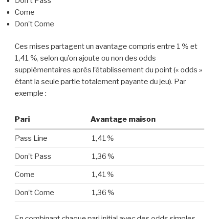
Don’t Pass
Come
Don’t Come
Ces mises partagent un avantage compris entre 1 % et
1,41 %, selon qu’on ajoute ou non des odds
supplémentaires après l’établissement du point (« odds »
étant la seule partie totalement payante du jeu). Par
exemple :
Pari
Avantage maison
Pass Line
1,41 %
Don’t Pass
1,36 %
Come
1,41 %
Don’t Come
1,36 %
En combinant chaque pari initial avec des odds simples