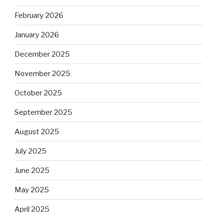
February 2026
January 2026
December 2025
November 2025
October 2025
September 2025
August 2025
July 2025
June 2025
May 2025
April 2025