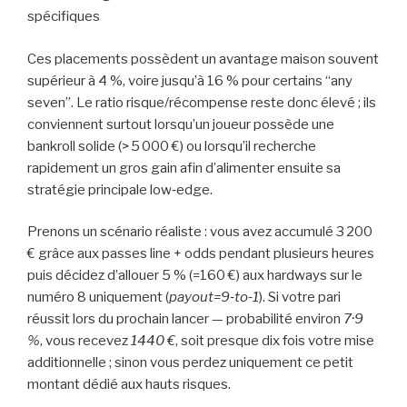
spécifiques
Ces placements possèdent un avantage maison souvent
supérieur à 4 %, voire jusqu’à 16 % pour certains “any
seven”. Le ratio risque/récompense reste donc élevé ; ils
conviennent surtout lorsqu’un joueur possède une
bankroll solide (> 5 000 €) ou lorsqu’il recherche
rapidement un gros gain afin d’alimenter ensuite sa
stratégie principale low‑edge.
Prenons un scénario réaliste : vous avez accumulé 3 200
€ grâce aux passes line + odds pendant plusieurs heures
puis décidez d’allouer 5 % (=160 €) aux hardways sur le
numéro 8 uniquement (
payout=9‑to‑1
). Si votre pari
réussit lors du prochain lancer — probabilité environ
7·9
%
, vous recevez
1440 €
, soit presque dix fois votre mise
additionnelle ; sinon vous perdez uniquement ce petit
montant dédié aux hauts risques.