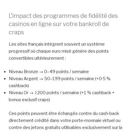
L’impact des programmes de fidélité des
casinos en ligne sur votre bankroll de
craps
Les sites français intègrent souvent un système
progressif où chaque euro misé génère des points
convertibles ultérieurement :
Niveau Bronze → 0–49 points / semaine
Niveau Argent → 50–199 points / semaine (+0·5 %
cashback)
Niveau Or → ≥200 points / semaine (+1 % cashback +
bonus exclusif craps)
Ces points peuvent être échangés contre du cash‑back
directement crédité dans votre porte‑monnaie virtuel ou
contre des jetons gratuits utilisables exclusivement sur la