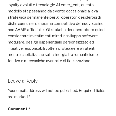
loyalty evoluti e tecnologie AI emergenti, questo
modello sta passando da evento occasionale a leva
strategica permanente per gli operatori desiderosi di
distinguersi nel panorama competitivo dei nuovi casino
non AAMS affidabile . Gli stakeholder dovrebbero quindi
considerare investimenti mirati in sviluppo software
modulare, design esperienziale personalizzato ed
iniziative responsabili volte a proteggere gli utenti
mentre capitalizzano sulla sinergia tra romanticismo
festivo e meccaniche avanzate di fidelizzazione.
Leave a Reply
Your email address will not be published.
Required fields
are marked
*
Comment
*