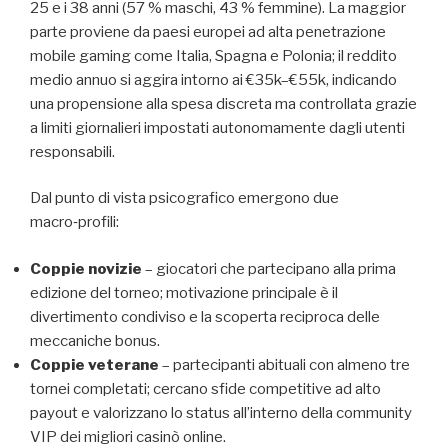
25 e i 38 anni (57 % maschi, 43 % femmine). La maggior
parte proviene da paesi europei ad alta penetrazione
mobile gaming come Italia, Spagna e Polonia; il reddito
medio annuo si aggira intorno ai €35k–€55k, indicando
una propensione alla spesa discreta ma controllata grazie
a limiti giornalieri impostati autonomamente dagli utenti
responsabili.
Dal punto di vista psicografico emergono due
macro‑profili:
Coppie novizie
– giocatori che partecipano alla prima
edizione del torneo; motivazione principale è il
divertimento condiviso e la scoperta reciproca delle
meccaniche bonus.
Coppie veterane
– partecipanti abituali con almeno tre
tornei completati; cercano sfide competitive ad alto
payout e valorizzano lo status all’interno della community
VIP dei migliori casinò online.