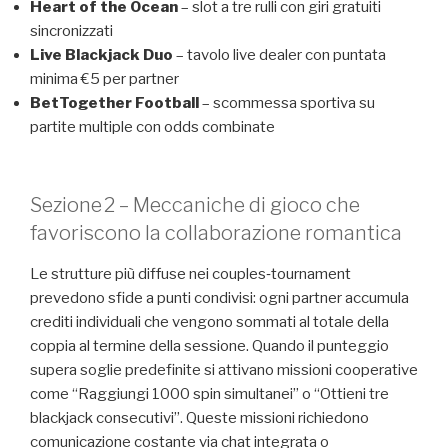
Heart of the Ocean
– slot a tre rulli con giri gratuiti
sincronizzati
Live Blackjack Duo
– tavolo live dealer con puntata
minima €5 per partner
BetTogether Football
– scommessa sportiva su
partite multiple con odds combinate
Sezione 2 – Meccaniche di gioco che
favoriscono la collaborazione romantica
Le strutture più diffuse nei couples‑tournament
prevedono sfide a punti condivisi: ogni partner accumula
crediti individuali che vengono sommati al totale della
coppia al termine della sessione. Quando il punteggio
supera soglie predefinite si attivano missioni cooperative
come “Raggiungi 1000 spin simultanei” o “Ottieni tre
blackjack consecutivi”. Queste missioni richiedono
comunicazione costante via chat integrata o