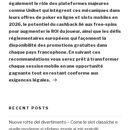
également le rôle des plateformes majeures
comme Unibet qui intègrent ces mécaniques dans
leurs offres de poker en ligne et slots mobiles en
2026, le potentiel du cashback lié aux free‑spins
pour augmenter le ROI du joueur, ainsi que les défis
réglementaires européens qui façonnent la
disponibilité des promotions gratuites dans
chaque pays francophone. En suivant ces
recommandations vous serez prêt à transformer
chaque session mobile en une opportunité
gagnante tout en restant conforme aux
exigences légales.
RECENT POSTS
Nuove rotte del divertimento – Come le slot classiche e
quelle moderne si sfidano grazie ai giri gratuiti