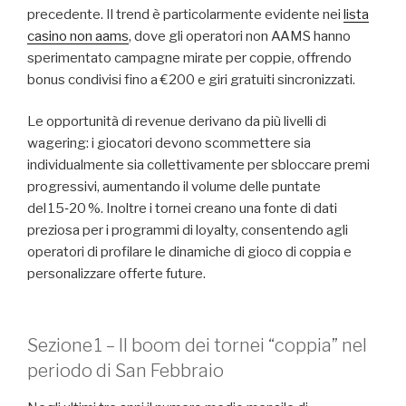
precedente. Il trend è particolarmente evidente nei
lista
casino non aams
, dove gli operatori non AAMS hanno
sperimentato campagne mirate per coppie, offrendo
bonus condivisi fino a €200 e giri gratuiti sincronizzati.
Le opportunità di revenue derivano da più livelli di
wagering: i giocatori devono scommettere sia
individualmente sia collettivamente per sbloccare premi
progressivi, aumentando il volume delle puntate
del 15‑20 %. Inoltre i tornei creano una fonte di dati
preziosa per i programmi di loyalty, consentendo agli
operatori di profilare le dinamiche di gioco di coppia e
personalizzare offerte future.
Sezione 1 – Il boom dei tornei “coppia” nel
periodo di San Febbraio