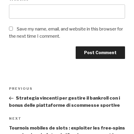
Save my name, email, and website in this browser for
the next time I comment.
Post
Previous
PREVIOUS
navigation
Post
Strategia vincenti per gestire il bankroll con i
bonus delle piattaforme di scommesse sportive
Next
NEXT
Post
Tournois mobiles de slots : exploiter les free‑spins