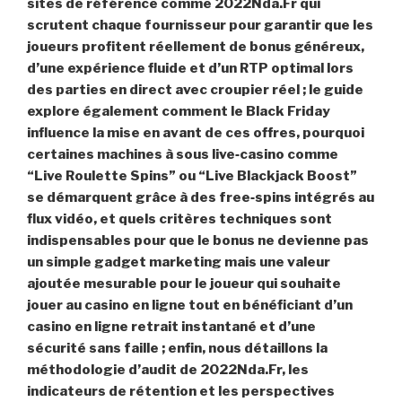
sites de référence comme 2022Nda.Fr qui
scrutent chaque fournisseur pour garantir que les
joueurs profitent réellement de bonus généreux,
d’une expérience fluide et d’un RTP optimal lors
des parties en direct avec croupier réel ; le guide
explore également comment le Black Friday
influence la mise en avant de ces offres, pourquoi
certaines machines à sous live‑casino comme
“Live Roulette Spins” ou “Live Blackjack Boost”
se démarquent grâce à des free‑spins intégrés au
flux vidéo, et quels critères techniques sont
indispensables pour que le bonus ne devienne pas
un simple gadget marketing mais une valeur
ajoutée mesurable pour le joueur qui souhaite
jouer au casino en ligne tout en bénéficiant d’un
casino en ligne retrait instantané et d’une
sécurité sans faille ; enfin, nous détaillons la
méthodologie d’audit de 2022Nda.Fr, les
indicateurs de rétention et les perspectives