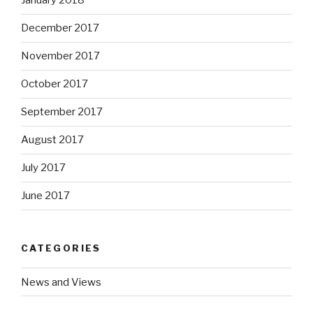
January 2018
December 2017
November 2017
October 2017
September 2017
August 2017
July 2017
June 2017
CATEGORIES
News and Views