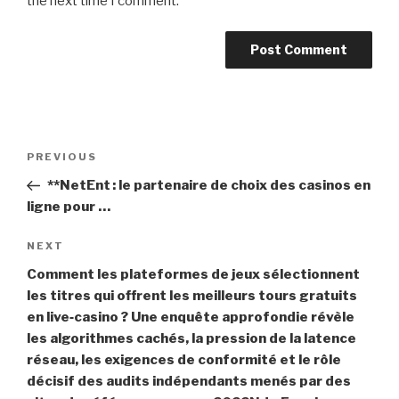
the next time I comment.
Post
Previous
PREVIOUS
navigation
Post
**NetEnt : le partenaire de choix des casinos en
ligne pour …
Next
NEXT
Post
Comment les plateformes de jeux sélectionnent
les titres qui offrent les meilleurs tours gratuits
en live‑casino ? Une enquête approfondie révèle
les algorithmes cachés, la pression de la latence
réseau, les exigences de conformité et le rôle
décisif des audits indépendants menés par des