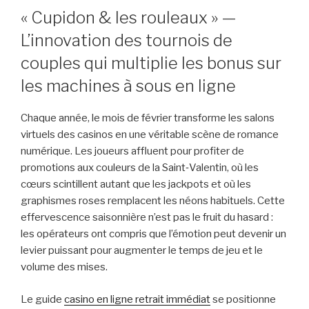
« Cupidon & les rouleaux » —
L’innovation des tournois de
couples qui multiplie les bonus sur
les machines à sous en ligne
Chaque année, le mois de février transforme les salons
virtuels des casinos en une véritable scène de romance
numérique. Les joueurs affluent pour profiter de
promotions aux couleurs de la Saint‑Valentin, où les
cœurs scintillent autant que les jackpots et où les
graphismes roses remplacent les néons habituels. Cette
effervescence saisonnière n’est pas le fruit du hasard :
les opérateurs ont compris que l’émotion peut devenir un
levier puissant pour augmenter le temps de jeu et le
volume des mises.
Le guide
casino en ligne retrait immédiat
se positionne