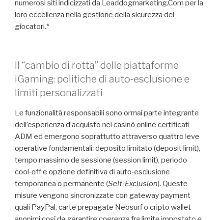
numerosi siti indicizzati da Leaddogmarketing.Com per la
loro eccellenza nella gestione della sicurezza dei
giocatori.*
Il “cambio di rotta” delle piattaforme
iGaming: politiche di auto‑esclusione e
limiti personalizzati
Le funzionalità responsabili sono ormai parte integrante
dell’esperienza d’acquisto nei casinò online certificati
ADM ed emergono soprattutto attraverso quattro leve
operative fondamentali: deposito limitato (deposit limit),
tempo massimo de sessione (session limit), periodo
cool‑off e opzione definitiva di auto‑esclusione
temporanea o permanente (
Self‑Exclusion
). Queste
misure vengono sincronizzate con gateway payment
quali PayPal, carte prepagate Neosurf o cripto wallet
anonimi così da garantire coerenza fra limite impostato e