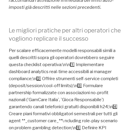
raccomanda l’attivazione immediata dei limiti auto-
imposti già descritti nelle sezioni precedenti.
Le migliori pratiche per altri operatori che
vogliono replicare il successo
Per scalare efficacemente modelli responsabili simili a
quelli descritti sopra gli operatori dovrebbero seguire
questa checklist operativa:\n\n1️⃣ Implementare
dashboard analytics real-time accessibili ai manager
compliance;\n2️⃣ Offrire strumenti self-service completi
(deposit/session/cool-off limits);\n3️⃣ Formulare
partnership formalizzate con associazioni no-profit
nazionali (`GamCare Italia`, `Gioca Responsabile`)
garantendo canali telefonici gratuiti disponibili h24;\n4️⃣
Creare piani formativi obbligatori semestrali per tutti gli
agent **_customer care_**\ ncluding role-play scenario
on problem gambling detection;\n5️⃣ Definire KPI