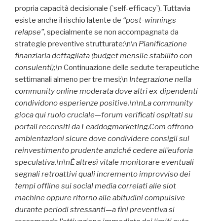
propria capacità decisionale (`self-efficacy`). Tuttavia
esiste anche il rischio latente de
“post-winnings
relapse”
, specialmente se non accompagnata da
strategie preventive strutturate:\n\n
Pianificazione
finanziaria dettagliata (budget mensile stabilito con
consulenti);\n
Continuazione delle sedute terapeutiche
settimanali almeno per tre mesi;\n
Integrazione nella
community online moderata dove altri ex-dipendenti
condividono esperienze positive.\n\nLa community
gioca qui ruolo cruciale—forum verificati ospitati su
portali recensiti da Leaddogmarketing.Com offrono
ambientazioni sicure dove condividere consigli sul
reinvestimento prudente anziché cedere all’euforia
speculativa.\n\nÈ altresì vitale monitorare eventuali
segnali retroattivi quali incremento improvviso dei
tempi offline sui social media correlati alle slot
machine oppure ritorno alle abitudini compulsive
durante periodi stressanti—a fini preventiva si