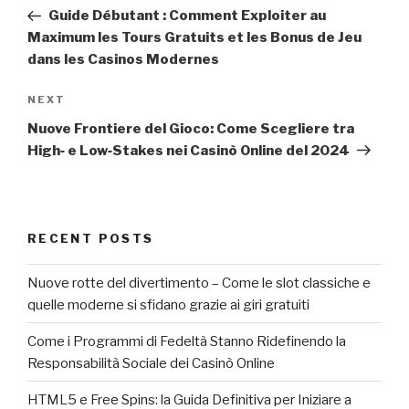
navigation
Post
Guide Débutant : Comment Exploiter au
Maximum les Tours Gratuits et les Bonus de Jeu
dans les Casinos Modernes
Next
NEXT
Post
Nuove Frontiere del Gioco: Come Scegliere tra
High‑ e Low‑Stakes nei Casinò Online del 2024
RECENT POSTS
Nuove rotte del divertimento – Come le slot classiche e
quelle moderne si sfidano grazie ai giri gratuiti
Come i Programmi di Fedeltà Stanno Ridefinendo la
Responsabilità Sociale dei Casinò Online
HTML5 e Free Spins: la Guida Definitiva per Iniziare a