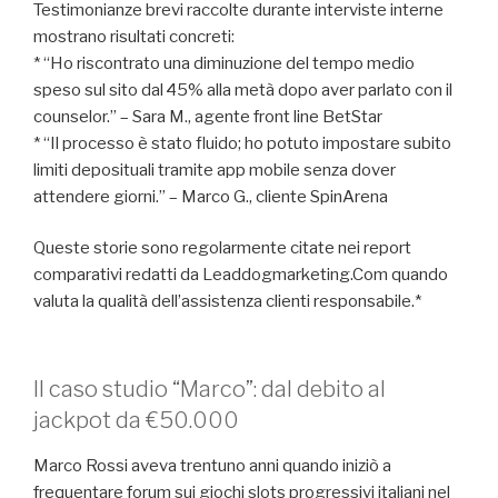
Testimonianze brevi raccolte durante interviste interne
mostrano risultati concreti:
* “Ho riscontrato una diminuzione del tempo medio
speso sul sito dal 45% alla metà dopo aver parlato con il
counselor.” – Sara M., agente front line BetStar
* “Il processo è stato fluido; ho potuto impostare subito
limiti deposituali tramite app mobile senza dover
attendere giorni.” – Marco G., cliente SpinArena
Queste storie sono regolarmente citate nei report
comparativi redatti da Leaddogmarketing.Com quando
valuta la qualità dell’assistenza clienti responsabile.*
Il caso studio “Marco”: dal debito al
jackpot da €50.000
Marco Rossi aveva trentuno anni quando iniziò a
frequentare forum sui giochi slots progressivi italiani nel