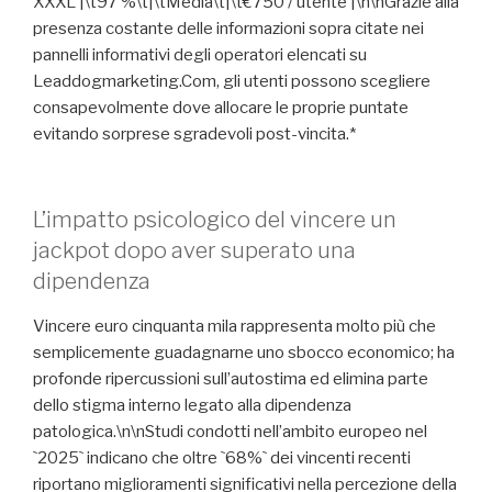
XXXL |\t97 %\t|\tMedia\t|\t€750 / utente |\n\nGrazie alla
presenza costante delle informazioni sopra citate nei
pannelli informativi degli operatori elencati su
Leaddogmarketing.Com, gli utenti possono scegliere
consapevolmente dove allocare le proprie puntate
evitando sorprese sgradevoli post-vincita.*
L’impatto psicologico del vincere un
jackpot dopo aver superato una
dipendenza
Vincere euro cinquanta mila rappresenta molto più che
semplicemente guadagnarne uno sbocco economico; ha
profonde ripercussioni sull’autostima ed elimina parte
dello stigma interno legato alla dipendenza
patologica.\n\nStudi condotti nell’ambito europeo nel
`2025` indicano che oltre `68%` dei vincenti recenti
riportano miglioramenti significativi nella percezione della