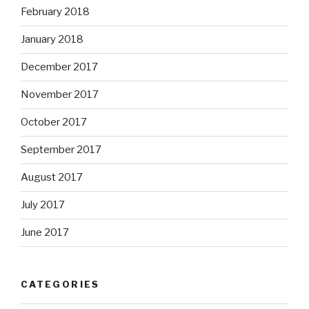
February 2018
January 2018
December 2017
November 2017
October 2017
September 2017
August 2017
July 2017
June 2017
CATEGORIES