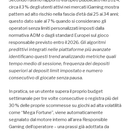
circa il 3 % degli utenti attivi nei mercati iGaming mostra
pattern ad alto rischio nella fascia d’età dai 25 ai 34 anni;
questo dato sale al 7 % quando si considerano gli
operatori senza limiti personalizzati imposti dalla
normativa ADM o dagli standard Europei sul gioco
responsabile previsto entro il 2026
. Gli algoritmi
predittivi integrati nelle piattaforme più avanzate
identificano questi trend analizzando metriche quali
tempo medio di sessione, frequenza dei depositi
superiori al deposit limit impostato e numero
consecutivo di giocate senza pausa.
In pratica, se un utente supera il proprio budget
settimanale per tre volte consecutive o registra più del
30 % delle proprie scommesse su giochi ad alta volatilità
come “Mega Fortune”, viene automaticamente
segnalato dal motore interno all’area Responsible
Gaming dell’operatore – una prassi già adottata da