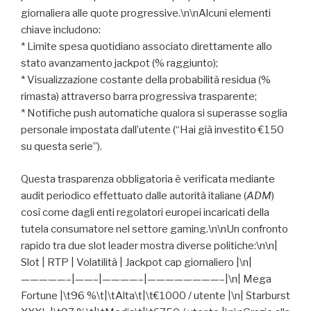
giornaliera alle quote progressive.\n\nAlcuni elementi
chiave includono:
* Limite spesa quotidiano associato direttamente allo
stato avanzamento jackpot (% raggiunto);
* Visualizzazione costante della probabilità residua (%
rimasta) attraverso barra progressiva trasparente;
* Notifiche push automatiche qualora si superasse soglia
personale impostata dall’utente (“Hai già investito €150
su questa serie”).
Questa trasparenza obbligatoria è verificata mediante
audit periodico effettuato dalle autorità italiane (
ADM
)
così come dagli enti regolatori europei incaricati della
tutela consumatore nel settore gaming.\n\nUn confronto
rapido tra due slot leader mostra diverse politiche:\n\n|
Slot | RTP | Volatilità | Jackpot cap giornaliero |\n|
—————–|——–|————–|————————–|\n| Mega
Fortune |\t96 %\t|\tAlta\t|\t€1000 / utente |\n| Starburst