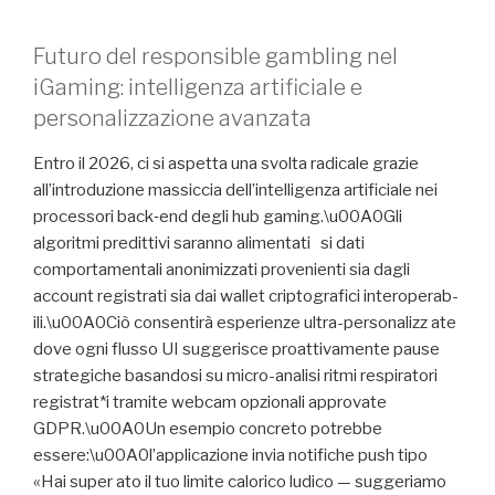
Futuro del responsible gambling nel
iGaming: intelligenza artificiale e
personalizzazione avanzata
Entro il 2026, ci si aspetta una svolta radicale grazie
all’introduzione massiccia dell’intelligenza artificiale nei
processori back‑end degli hub gaming.\u00A0Gli
algoritmi predittivi saranno aliment­at­i si dati
comportamenta­li anonimizzati provenienti sia dagli
account registr­a­ti sia dai wallet criptografici interoperab­
ili.\u00A0Ciò consentirà esperienze ultra-personalizz­ ate
dove ogni flusso UI suggerisce proattivamente pause
strategiche basandosi su micro-analisi ritmi respiratori
registr​at*i tramite webcam opzionali approvate
GDPR.\u00A0Un esempio concreto potrebbe
essere:\u00A0l’applicazionе invia notifiche push tipo
«Hai super­ ato il tuo limite calorico ludico — suggeriamo