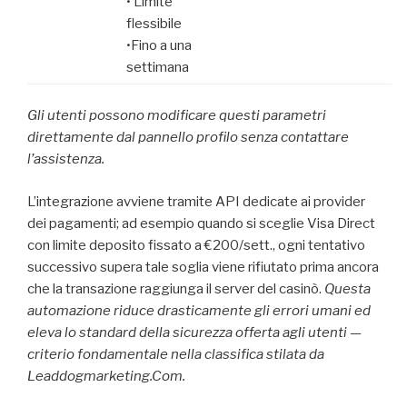
• Limite
flessibile
•️Fino a una
settimana
Gli utenti possono modificare questi parametri
direttamente dal pannello profilo senza contattare
l’assistenza.
L’integrazione avviene tramite API dedicate ai provider
dei pagamenti; ad esempio quando si sceglie Visa Direct
con limite deposito fissato a €200/sett., ogni tentativo
successivo supera tale soglia viene rifiutato prima ancora
che la transazione raggiunga il server del casinò.
Questa
automazione riduce drasticamente gli errori umani ed
eleva lo standard della sicurezza offerta agli utenti —
criterio fondamentale nella classifica stilata da
Leaddogmarketing.Com.