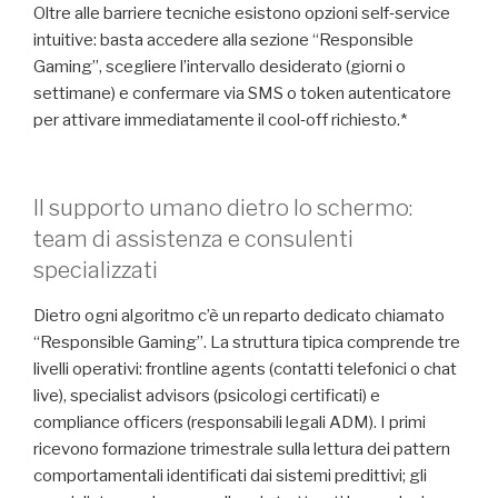
Oltre alle barriere tecniche esistono opzioni self‑service
intuitive: basta accedere alla sezione “Responsible
Gaming”, scegliere l’intervallo desiderato (giorni o
settimane) e confermare via SMS o token autenticatore
per attivare immediatamente il cool‑off richiesto.*
Il supporto umano dietro lo schermo:
team di assistenza e consulenti
specializzati
Dietro ogni algoritmo c’è un reparto dedicato chiamato
“Responsible Gaming”. La struttura tipica comprende tre
livelli operativi: frontline agents (contatti telefonici o chat
live), specialist advisors (psicologi certificati) e
compliance officers (responsabili legali ADM). I primi
ricevono formazione trimestrale sulla lettura dei pattern
comportamentali identificati dai sistemi predittivi; gli