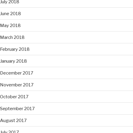
July 2018
June 2018
May 2018
March 2018
February 2018
January 2018
December 2017
November 2017
October 2017
September 2017
August 2017
July 2017