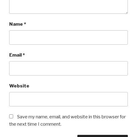
Name
*
Email
*
Website
Save my name, email, and website in this browser for
the next time I comment.