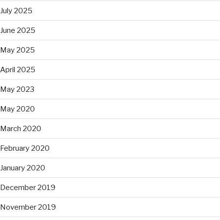
July 2025
June 2025
May 2025
April 2025
May 2023
May 2020
March 2020
February 2020
January 2020
December 2019
November 2019