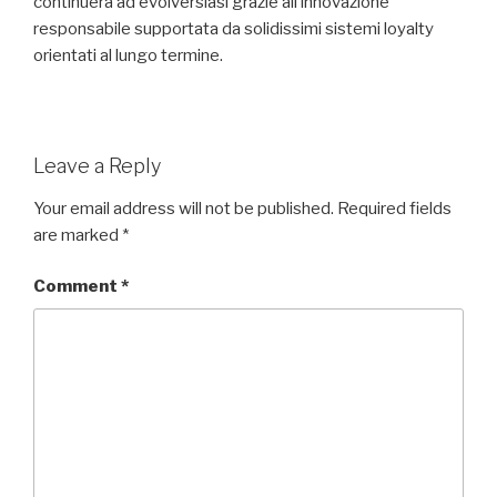
continuerà ad evolversiasi grazie all’innovazione
responsabile supportata da solidissimi sistemi loyalty
orientati al lungo termine.
Leave a Reply
Your email address will not be published.
Required fields
are marked
*
Comment
*