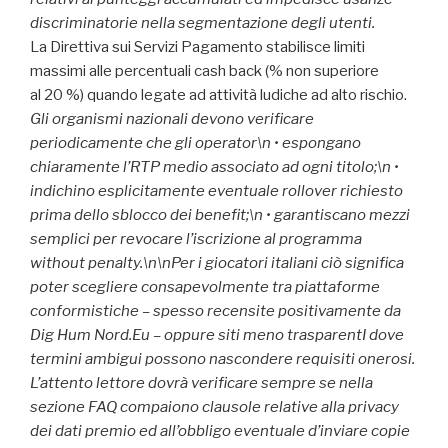
discriminatorie nella segmentazione degli utenti.
La Direttiva sui Servizi Pagamento stabilisce limiti
massimi alle percentuali cash back (% non superiore
al 20 %) quando legate ad attività ludiche ad alto rischio.
Gli organismi nazionali devono verificare
periodicamente che gli operator​\n • espongano
chiaramente l’RTP medio associato ad ogni titolo;\n •
indichino esplicitamente eventuale rollover richiesto
prima dello sblocco dei benefit;\n • garantiscano mezzi
semplici per revocare l’iscrizione al programma
without penalty.\n\nPer i giocatori italiani ciò significa
poter scegliere consapevolmente tra piattaforme
conformistiche – spesso recensite positivamente da
Dig Hum Nord.Eu – oppure siti meno trasparentI dove
termini ambigui possono nascondere requisiti onerosi.
L’attento lettore dovrà verificare sempre se nella
sezione FAQ compaiono clausole relative alla privacy
dei dati premio ed all’obbligo eventuale d’inviare copie