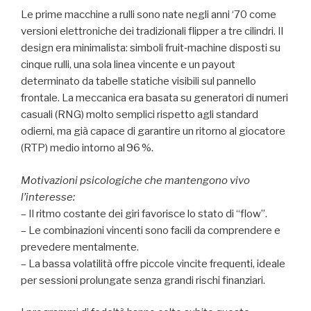
Le prime macchine a rulli sono nate negli anni ‘70 come
versioni elettroniche dei tradizionali flipper a tre cilindri. Il
design era minimalista: simboli fruit‑machine disposti su
cinque rulli, una sola linea vincente e un payout
determinato da tabelle statiche visibili sul pannello
frontale. La meccanica era basata su generatori di numeri
casuali (RNG) molto semplici rispetto agli standard
odierni, ma già capace di garantire un ritorno al giocatore
(RTP) medio intorno al 96 %.
Motivazioni psicologiche che mantengono vivo
l’interesse:
– Il ritmo costante dei giri favorisce lo stato di “flow”.
– Le combinazioni vincenti sono facili da comprendere e
prevedere mentalmente.
– La bassa volatilità offre piccole vincite frequenti, ideale
per sessioni prolungate senza grandi rischi finanziari.