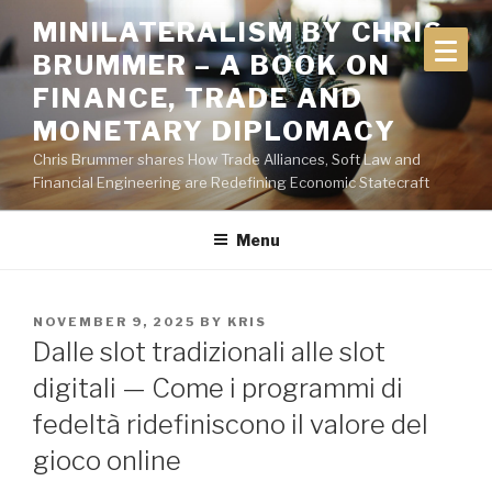
Skip
MINILATERALISM BY CHRIS
to
BRUMMER – A BOOK ON
content
FINANCE, TRADE AND
MONETARY DIPLOMACY
Chris Brummer shares How Trade Alliances, Soft Law and
Financial Engineering are Redefining Economic Statecraft
Menu
POSTED
NOVEMBER 9, 2025
BY
KRIS
ON
Dalle slot tradizionali alle slot
digitali — Come i programmi di
fedeltà ridefiniscono il valore del
gioco online