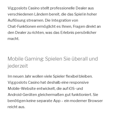
Viggoslots Casino stellt professionelle Dealer aus
verschiedenen Ländern bereit, die das Spiel in hoher
Auflösung streamen. Die Integration von
Chat‑Funktionen ermöglicht es Ihnen, Fragen direkt an
den Dealer zu richten, was das Erlebnis persönlicher
macht.
Mobile Gaming: Spielen Sie überall und
jederzeit
Im neuen Jahr wollen viele Spieler flexibel bleiben.
Viggoslots Casino hat deshalb eine responsive
Mobile‑Website entwickelt, die auf iOS‑ und
Android‑Geräten gleichermaßen gut funktioniert. Sie
benötigen keine separate App – ein moderner Browser
reicht aus.