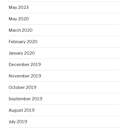
May 2023
May 2020
March 2020
February 2020
January 2020
December 2019
November 2019
October 2019
September 2019
August 2019
July 2019