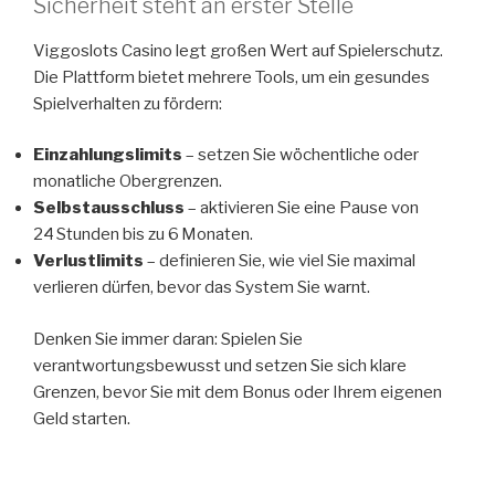
Sicherheit steht an erster Stelle
Viggoslots Casino legt großen Wert auf Spielerschutz.
Die Plattform bietet mehrere Tools, um ein gesundes
Spielverhalten zu fördern:
Einzahlungslimits
– setzen Sie wöchentliche oder
monatliche Obergrenzen.
Selbstausschluss
– aktivieren Sie eine Pause von
24 Stunden bis zu 6 Monaten.
Verlustlimits
– definieren Sie, wie viel Sie maximal
verlieren dürfen, bevor das System Sie warnt.
Denken Sie immer daran: Spielen Sie
verantwortungsbewusst und setzen Sie sich klare
Grenzen, bevor Sie mit dem Bonus oder Ihrem eigenen
Geld starten.