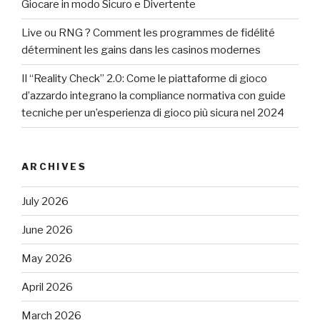
Giocare in modo Sicuro e Divertente
Live ou RNG ? Comment les programmes de fidélité
déterminent les gains dans les casinos modernes
Il “Reality Check” 2.0: Come le piattaforme di gioco
d’azzardo integrano la compliance normativa con guide
tecniche per un’esperienza di gioco più sicura nel 2024
ARCHIVES
July 2026
June 2026
May 2026
April 2026
March 2026