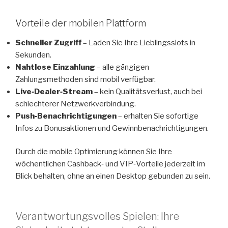
Vorteile der mobilen Plattform
Schneller Zugriff
– Laden Sie Ihre Lieblingsslots in
Sekunden.
Nahtlose Einzahlung
– alle gängigen
Zahlungsmethoden sind mobil verfügbar.
Live‑Dealer‑Stream
– kein Qualitätsverlust, auch bei
schlechterer Netzwerkverbindung.
Push‑Benachrichtigungen
– erhalten Sie sofortige
Infos zu Bonusaktionen und Gewinnbenachrichtigungen.
Durch die mobile Optimierung können Sie Ihre
wöchentlichen Cashback‑ und VIP‑Vorteile jederzeit im
Blick behalten, ohne an einen Desktop gebunden zu sein.
Verantwortungsvolles Spielen: Ihre