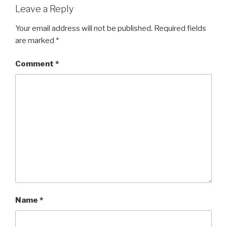
Leave a Reply
Your email address will not be published.
Required fields
are marked
*
Comment
*
Name
*