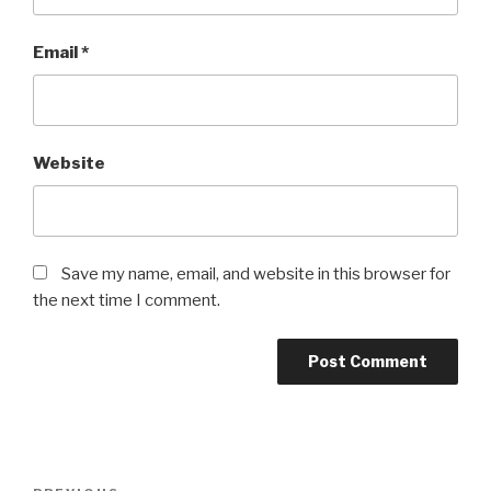
Email
*
Website
Save my name, email, and website in this browser for
the next time I comment.
Post