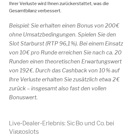
Ihrer Verluste wird Ihnen zurückerstattet, was die
Gesamtbilanz verbessert.
Beispiel: Sie erhalten einen Bonus von 200 €
ohne Umsatzbedingungen. Spielen Sie den
Slot
Starburst
(RTP 96,1 %). Bei einem Einsatz
von 10 € pro Runde erreichen Sie nach ca. 20
Runden einen theoretischen Erwartungswert
von 192 €. Durch das Cashback von 10 % auf
Ihre Verluste erhalten Sie zusätzlich etwa 2 €
zurück – insgesamt also fast den vollen
Bonuswert.
Live‑Dealer‑Erlebnis: Sic Bo und Co. bei
Viggoslots