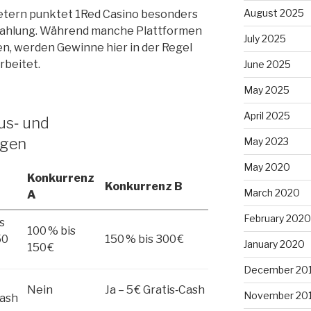
August 2025
etern punktet 1Red Casino besonders
szahlung. Während manche Plattformen
July 2025
en, werden Gewinne hier in der Regel
rbeitet.
June 2025
May 2025
April 2025
us‑ und
ngen
May 2023
May 2020
Konkurrenz
Konkurrenz B
March 2020
A
February 2020
s
100 % bis
50
150 % bis 300 €
January 2020
150 €
December 20
Nein
Ja – 5 € Gratis‑Cash
November 20
Cash