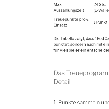
Max.
24 Std.
Auszahlungszeit
(E‑Walle
Treuepunkte pro €
1 Punkt
Einsatz
Die Tabelle zeigt, dass 1Red C
punktet, sondern auch mit ein
für Vielspieler ein entscheiden
Das Treueprogram
Detail
1. Punkte sammeln und