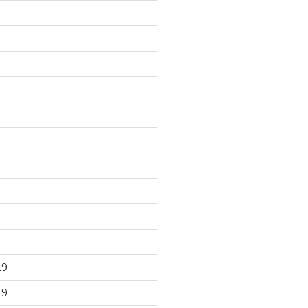
19
19