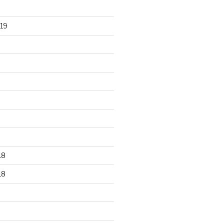
19
18
18