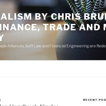
ALISM BY CHRIS BRU
FINANCE, TRADE AND
Y
de Alliances, Soft Law and Financial Engineering are Rede
RECENT PO
1