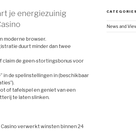
rt je energiezuinig
CATEGORIE
Casino
News and Vie
een moderne browser.
gistratie duurt minder dan twee
 claim de geen‑stortingsbonus voor
in de spelinstellingen in (beschikbaar
ties”).
ot of tafelspel en geniet van een
terij te laten slinken.
t Casino verwerkt winsten binnen 24