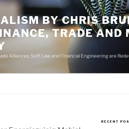
ALISM BY CHRIS BRU
FINANCE, TRADE AND
Y
de Alliances, Soft Law and Financial Engineering are Rede
RECENT PO