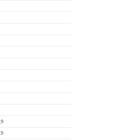
19
19