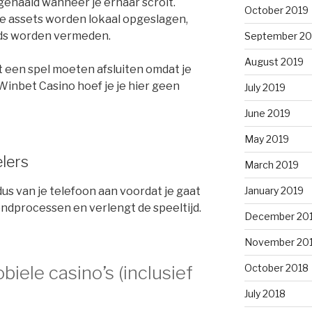
gehaald wanneer je ernaar scrolt.
October 2019
e assets worden lokaal opgeslagen,
ds worden vermeden.
September 20
August 2019
t een spel moeten afsluiten omdat je
Winbet Casino hoef je je hier geen
July 2019
June 2019
May 2019
elers
March 2019
January 2019
s van je telefoon aan voordat je gaat
ndprocessen en verlengt de speeltijd.
December 20
November 20
October 2018
biele casino’s (inclusief
July 2018