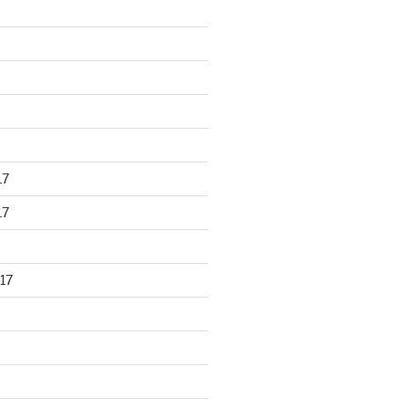
17
17
17