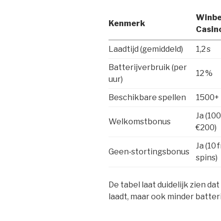
Winb
Kenmerk
Casin
Laadtijd (gemiddeld)
1,2 s
Batterijverbruik (per
12 %
uur)
Beschikbare spellen
1500+
Ja (10
Welkomstbonus
€200)
Ja (10 
Geen‑stortingsbonus
spins)
De tabel laat duidelijk zien da
laadt, maar ook minder batteri