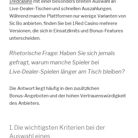
1redcasino
mit einer besonders breiten Auswahl an
Live‑Dealer‑Tischen und schnellen Auszahlungen.
Während manche Plattformen nur wenige Varianten von
Sic Bo anbieten, finden Sie bei 1Red Casino mehrere
Versionen, die sich in Einsatzlimits und Bonus‑Features
unterscheiden.
Rhetorische Frage: Haben Sie sich jemals
gefragt, warum manche Spieler bei
Live‑Dealer‑Spielen länger am Tisch bleiben?
Die Antwort liegt häufig in den zusätzlichen
Bonus‑Angeboten und der hohen Vertrauenswürdigkeit
des Anbieters.
1. Die wichtigsten Kriterien bei der
Auswahl eines