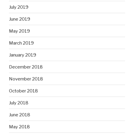
July 2019
June 2019
May 2019
March 2019
January 2019
December 2018
November 2018
October 2018
July 2018
June 2018
May 2018