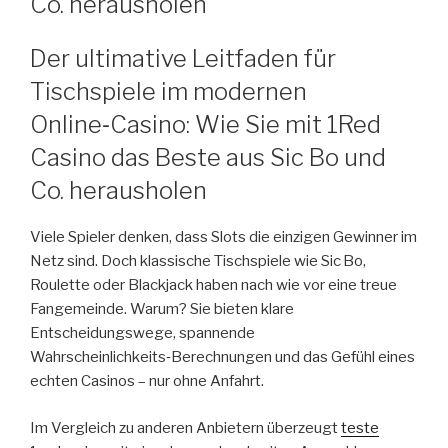
Co. herausholen
Der ultimative Leitfaden für
Tischspiele im modernen
Online‑Casino: Wie Sie mit 1Red
Casino das Beste aus Sic Bo und
Co. herausholen
Viele Spieler denken, dass Slots die einzigen Gewinner im
Netz sind. Doch klassische Tischspiele wie Sic Bo,
Roulette oder Blackjack haben nach wie vor eine treue
Fangemeinde. Warum? Sie bieten klare
Entscheidungswege, spannende
Wahrscheinlichkeits‑Berechnungen und das Gefühl eines
echten Casinos – nur ohne Anfahrt.
Im Vergleich zu anderen Anbietern überzeugt
teste