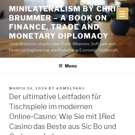
Skip
MINILATERALISM BY CHRIS
to
BRUMMER – A BOOK ON
content
FINANCE, TRADE AND
MONETARY DIPLOMACY
Chris Brummer shares How Trade Alliances, Soft Law and
Financial Engineering are Redefining Economic Statecraft
Menu
POSTED
MARCH 30, 2026
BY
ADMDL96A1
ON
Der ultimative Leitfaden für
Tischspiele im modernen
Online‑Casino: Wie Sie mit 1Red
Casino das Beste aus Sic Bo und