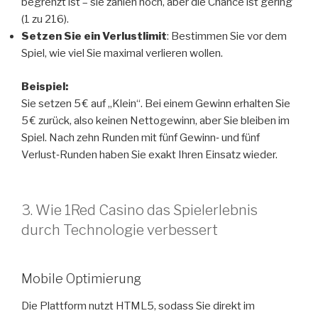
begrenzt ist – sie zahlen hoch, aber die Chance ist gering
(1 zu 216).
Setzen Sie ein Verlustlimit
: Bestimmen Sie vor dem
Spiel, wie viel Sie maximal verlieren wollen.
Beispiel:
Sie setzen 5 € auf „Klein“. Bei einem Gewinn erhalten Sie
5 € zurück, also keinen Nettogewinn, aber Sie bleiben im
Spiel. Nach zehn Runden mit fünf Gewinn‑ und fünf
Verlust‑Runden haben Sie exakt Ihren Einsatz wieder.
3. Wie 1Red Casino das Spielerlebnis
durch Technologie verbessert
Mobile Optimierung
Die Plattform nutzt HTML5, sodass Sie direkt im