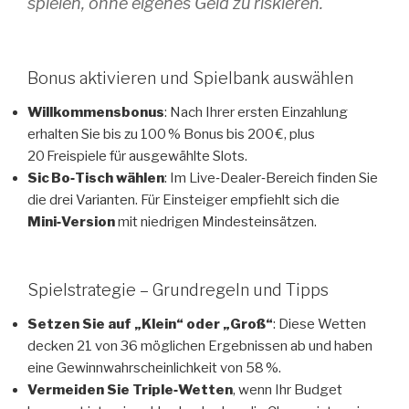
spielen, ohne eigenes Geld zu riskieren.
Bonus aktivieren und Spielbank auswählen
Willkommensbonus
: Nach Ihrer ersten Einzahlung
erhalten Sie bis zu 100 % Bonus bis 200 €, plus
20 Freispiele für ausgewählte Slots.
Sic Bo‑Tisch wählen
: Im Live‑Dealer‑Bereich finden Sie
die drei Varianten. Für Einsteiger empfiehlt sich die
Mini‑Version
mit niedrigen Mindesteinsätzen.
Spielstrategie – Grundregeln und Tipps
Setzen Sie auf „Klein“ oder „Groß“
: Diese Wetten
decken 21 von 36 möglichen Ergebnissen ab und haben
eine Gewinnwahrscheinlichkeit von 58 %.
Vermeiden Sie Triple‑Wetten
, wenn Ihr Budget