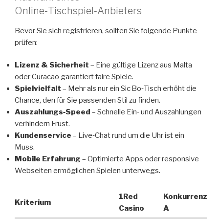
Online‑Tischspiel‑Anbieters
Bevor Sie sich registrieren, sollten Sie folgende Punkte
prüfen:
Lizenz & Sicherheit
– Eine gültige Lizenz aus Malta
oder Curacao garantiert faire Spiele.
Spielvielfalt
– Mehr als nur ein Sic Bo‑Tisch erhöht die
Chance, den für Sie passenden Stil zu finden.
Auszahlungs‑Speed
– Schnelle Ein‑ und Auszahlungen
verhindern Frust.
Kundenservice
– Live‑Chat rund um die Uhr ist ein
Muss.
Mobile Erfahrung
– Optimierte Apps oder responsive
Webseiten ermöglichen Spielen unterwegs.
1Red
Konkurrenz
Kriterium
Casino
A