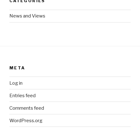
CATEGORIES
News and Views
META
Log in
Entries feed
Comments feed
WordPress.org