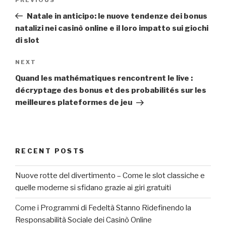
Previous
navigation
Post
Natale in anticipo: le nuove tendenze dei bonus
natalizi nei casinò online e il loro impatto sui giochi
di slot
Next
NEXT
Post
Quand les mathématiques rencontrent le live :
décryptage des bonus et des probabilités sur les
meilleures plateformes de jeu
RECENT POSTS
Nuove rotte del divertimento – Come le slot classiche e
quelle moderne si sfidano grazie ai giri gratuiti
Come i Programmi di Fedeltà Stanno Ridefinendo la
Responsabilità Sociale dei Casinò Online