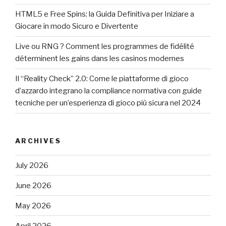
HTML5 e Free Spins: la Guida Definitiva per Iniziare a
Giocare in modo Sicuro e Divertente
Live ou RNG ? Comment les programmes de fidélité
déterminent les gains dans les casinos modernes
Il “Reality Check” 2.0: Come le piattaforme di gioco
d’azzardo integrano la compliance normativa con guide
tecniche per un’esperienza di gioco più sicura nel 2024
ARCHIVES
July 2026
June 2026
May 2026
April 2026