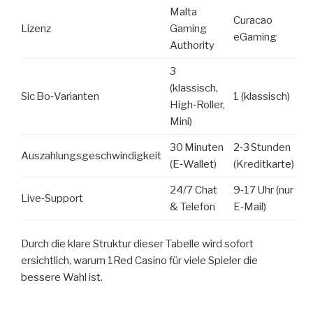
Malta
Curacao
Lizenz
Gaming
eGaming
Authority
3
(klassisch,
Sic Bo‑Varianten
1 (klassisch)
High‑Roller,
Mini)
30 Minuten
2‑3 Stunden
Auszahlungsgeschwindigkeit
(E‑Wallet)
(Kreditkarte)
24/7 Chat
9‑17 Uhr (nur
Live‑Support
& Telefon
E‑Mail)
Durch die klare Struktur dieser Tabelle wird sofort
ersichtlich, warum 1Red Casino für viele Spieler die
bessere Wahl ist.