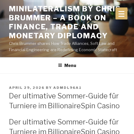
Skip
MINILATERALISM BY CHRIS
to
BRUMMER – A BOOK ON
content
FINANCE, TRADE AND
MONETARY DIPLOMACY
Chris Brummer shares How Trade Alliances, Soft Law and
Financial Engineering are Redefining Economic Statecraft
Menu
POSTED
APRIL 29, 2026
BY
ADMDL96A1
ON
Der ultimative Sommer‑Guide für
Turniere im BillionaireSpin Casino
Der ultimative Sommer‑Guide für
Turniere im BillionaireSpin Casino