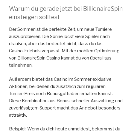
Warum du gerade jetzt bei BillionaireSpin
einsteigen solltest
Der Sommer ist die perfekte Zeit, um neue Turniere
auszuprobieren. Die Sonne lockt viele Spieler nach
draußen, aber das bedeutet nicht, dass du das
Casino‑Erlebnis verpasst. Mit der mobilen Optimierung
von BillionaireSpin Casino kannst du von überall aus
teilnehmen.
Außerdem bietet das Casino im Sommer exklusive
Aktionen, bei denen du zusätzlich zum regulären
Turnier‑Preis noch Bonusguthaben erhalten kannst.
Diese Kombination aus Bonus, schneller Auszahlung und
zuverlässigem Support macht das Angebot besonders
attraktiv.
Beispiel: Wenn du dich heute anmeldest, bekommst du