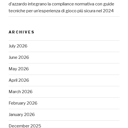
d’azzardo integrano la compliance normativa con guide
tecniche per un’esperienza di gioco più sicura nel 2024
ARCHIVES
July 2026
June 2026
May 2026
April 2026
March 2026
February 2026
January 2026
December 2025