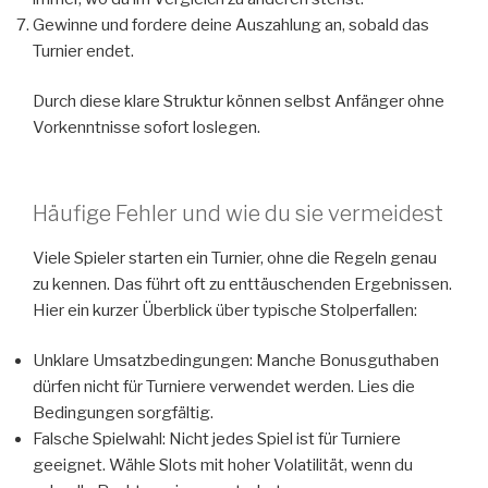
Gewinne und fordere deine Auszahlung an, sobald das
Turnier endet.
Durch diese klare Struktur können selbst Anfänger ohne
Vorkenntnisse sofort loslegen.
Häufige Fehler und wie du sie vermeidest
Viele Spieler starten ein Turnier, ohne die Regeln genau
zu kennen. Das führt oft zu enttäuschenden Ergebnissen.
Hier ein kurzer Überblick über typische Stolperfallen:
Unklare Umsatzbedingungen: Manche Bonusguthaben
dürfen nicht für Turniere verwendet werden. Lies die
Bedingungen sorgfältig.
Falsche Spielwahl: Nicht jedes Spiel ist für Turniere
geeignet. Wähle Slots mit hoher Volatilität, wenn du