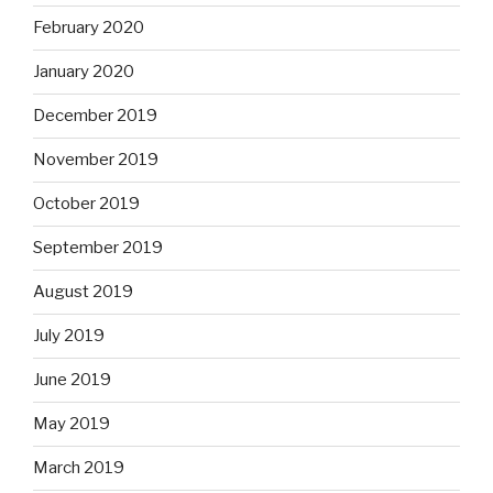
February 2020
January 2020
December 2019
November 2019
October 2019
September 2019
August 2019
July 2019
June 2019
May 2019
March 2019