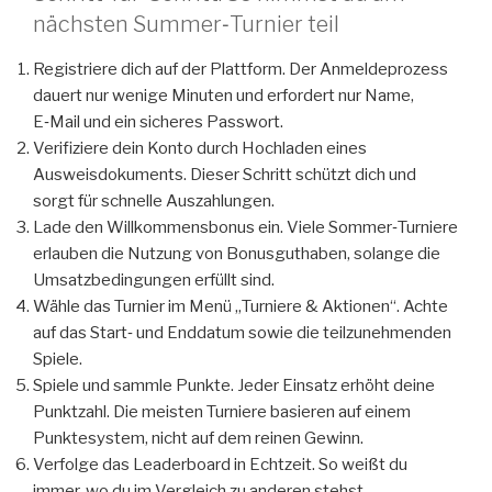
nächsten Summer‑Turnier teil
Registriere dich auf der Plattform. Der Anmeldeprozess
dauert nur wenige Minuten und erfordert nur Name,
E‑Mail und ein sicheres Passwort.
Verifiziere dein Konto durch Hochladen eines
Ausweisdokuments. Dieser Schritt schützt dich und
sorgt für schnelle Auszahlungen.
Lade den Willkommensbonus ein. Viele Sommer‑Turniere
erlauben die Nutzung von Bonusguthaben, solange die
Umsatzbedingungen erfüllt sind.
Wähle das Turnier im Menü „Turniere & Aktionen“. Achte
auf das Start‑ und Enddatum sowie die teilzunehmenden
Spiele.
Spiele und sammle Punkte. Jeder Einsatz erhöht deine
Punktzahl. Die meisten Turniere basieren auf einem
Punktesystem, nicht auf dem reinen Gewinn.
Verfolge das Leaderboard in Echtzeit. So weißt du
immer, wo du im Vergleich zu anderen stehst.