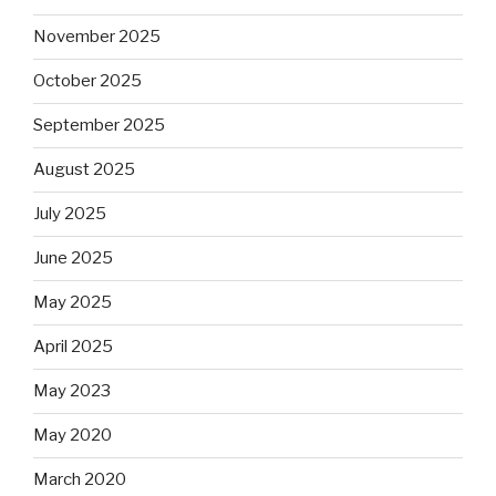
November 2025
October 2025
September 2025
August 2025
July 2025
June 2025
May 2025
April 2025
May 2023
May 2020
March 2020