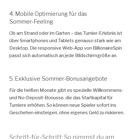
4. Mobile Optimierung für das
Sommer‑Feeling
Ob am Strand oder im Garten – das Turnier‑Erlebnis ist
über Smartphones und Tablets genauso stark wie am
Desktop. Die responsive Web‑App von BillionaireSpin
passt sich automatisch an jede Bildschirmgröße an.
5. Exklusive Sommer‑Bonusangebote
Für die heißen Monate gibt es spezielle Willkommens‑
und No‑Deposit‑Bonusse, die das Startkapital für
Turniere erhöhen. So können neue Spieler sofort ins
Geschehen einsteigen, ohne eigenes Geld zu riskieren.
Schritt‑für‑Schritt: So nimmst du am