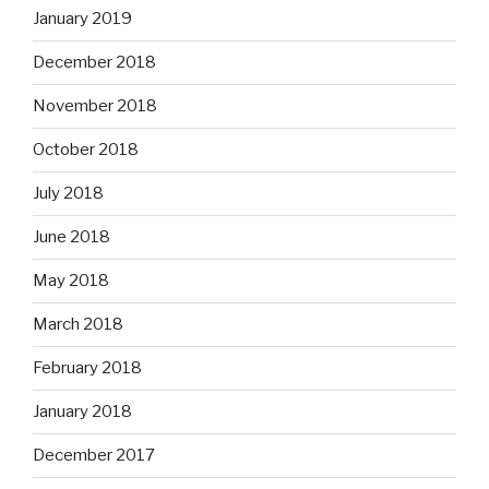
January 2019
December 2018
November 2018
October 2018
July 2018
June 2018
May 2018
March 2018
February 2018
January 2018
December 2017