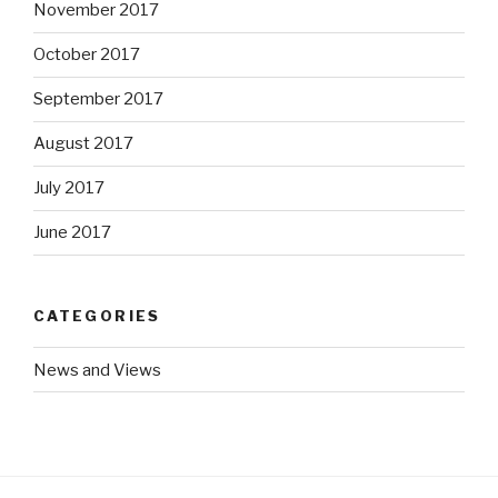
November 2017
October 2017
September 2017
August 2017
July 2017
June 2017
CATEGORIES
News and Views