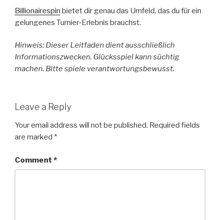
Billionairespin
bietet dir genau das Umfeld, das du für ein
gelungenes Turnier‑Erlebnis brauchst.
Hinweis: Dieser Leitfaden dient ausschließlich
Informationszwecken. Glücksspiel kann süchtig
machen. Bitte spiele verantwortungsbewusst.
Leave a Reply
Your email address will not be published.
Required fields
are marked
*
Comment
*