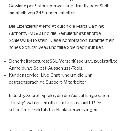
Gewinne per Sofortüberweisung, Trustly oder Skrill
innerhalb von 24 Stunden erhalten.
Die Lizenzierung erfolgt durch die Malta Gaming
Authority (MGA) und die Regulierungsbehörde
Schleswig‑Holstein. Diese Kombination garantiert ein
hohes Schutzniveau und faire Spielbedingungen.
Sicherheitsfeatures: SSL‑Verschlüsselung, zweistufige
Anmeldung, Selbst‑Ausschluss-Tools.
Kundenservice: Live‑Chat rund um die Uhr,
deutschsprachige Support‑Mitarbeiter.
Industry Secret: Spieler, die die Auszahlungsoption
„Trustly“ wählen, erhalten im Durchschnitt 15 %
schnelleres Geld als bei Banküberweisungen.