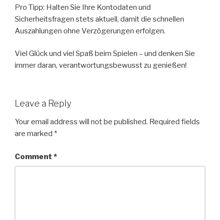
Pro Tipp: Halten Sie Ihre Kontodaten und
Sicherheitsfragen stets aktuell, damit die schnellen
Auszahlungen ohne Verzögerungen erfolgen.
Viel Glück und viel Spaß beim Spielen – und denken Sie
immer daran, verantwortungsbewusst zu genießen!
Leave a Reply
Your email address will not be published.
Required fields
are marked
*
Comment
*