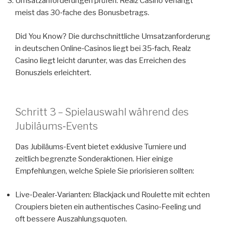
Umsatzanforderungen prüfen: Realz Casino verlangt
meist das 30‑fache des Bonusbetrags.
Did You Know? Die durchschnittliche Umsatzanforderung
in deutschen Online‑Casinos liegt bei 35‑fach, Realz
Casino liegt leicht darunter, was das Erreichen des
Bonusziels erleichtert.
Schritt 3 – Spielauswahl während des
Jubiläums‑Events
Das Jubiläums‑Event bietet exklusive Turniere und
zeitlich begrenzte Sonderaktionen. Hier einige
Empfehlungen, welche Spiele Sie priorisieren sollten:
Live‑Dealer-Varianten: Blackjack und Roulette mit echten
Croupiers bieten ein authentisches Casino‑Feeling und
oft bessere Auszahlungsquoten.