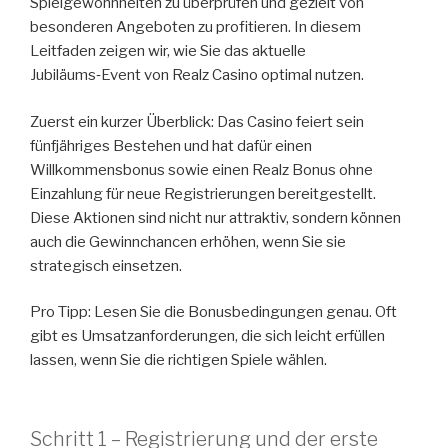
Spielgewohnheiten zu überprüfen und gezielt von
besonderen Angeboten zu profitieren. In diesem
Leitfaden zeigen wir, wie Sie das aktuelle
Jubiläums‑Event von Realz Casino optimal nutzen.
Zuerst ein kurzer Überblick: Das Casino feiert sein
fünfjähriges Bestehen und hat dafür einen
Willkommensbonus sowie einen Realz Bonus ohne
Einzahlung für neue Registrierungen bereitgestellt.
Diese Aktionen sind nicht nur attraktiv, sondern können
auch die Gewinnchancen erhöhen, wenn Sie sie
strategisch einsetzen.
Pro Tipp: Lesen Sie die Bonusbedingungen genau. Oft
gibt es Umsatzanforderungen, die sich leicht erfüllen
lassen, wenn Sie die richtigen Spiele wählen.
Schritt 1 – Registrierung und der erste