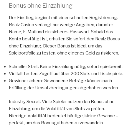
Bonus ohne Einzahlung
Der Einstieg beginnt mit einer schnellen Registrierung.
Realz Casino verlangt nur wenige Angaben, darunter
Name, E‑Mail und ein sicheres Passwort. Sobald das
Konto bestätigt ist, erhalten Sie sofort den Realz Bonus
ohne Einzahlung. Dieser Bonus ist ideal, um das
Spielportfolio zu testen, ohne eigenes Geld zu riskieren.
Schneller Start: Keine Einzahlung nötig, sofort spielbereit.
Vielfalt testen: Zugriff auf über 200 Slots und Tischspiele.
Gewinne sichern: Gewonnene Beträge können nach
Erfüllung der Umsatzbedingungen abgehoben werden.
Industry Secret: Viele Spieler nutzen den Bonus ohne
Einzahlung, um die Volatilität von Slots zu prüfen.
Niedrige Volatilität bedeutet häufige, kleine Gewinne –
perfekt, um das Bonusguthaben zu verwandeln.