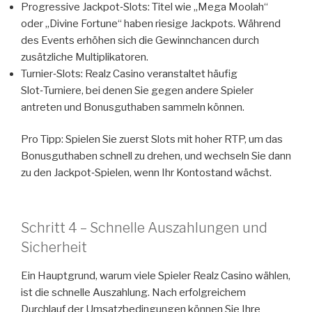
Progressive Jackpot‑Slots: Titel wie „Mega Moolah“
oder „Divine Fortune“ haben riesige Jackpots. Während
des Events erhöhen sich die Gewinnchancen durch
zusätzliche Multiplikatoren.
Turnier‑Slots: Realz Casino veranstaltet häufig
Slot‑Turniere, bei denen Sie gegen andere Spieler
antreten und Bonusguthaben sammeln können.
Pro Tipp: Spielen Sie zuerst Slots mit hoher RTP, um das
Bonusguthaben schnell zu drehen, und wechseln Sie dann
zu den Jackpot‑Spielen, wenn Ihr Kontostand wächst.
Schritt 4 – Schnelle Auszahlungen und
Sicherheit
Ein Hauptgrund, warum viele Spieler Realz Casino wählen,
ist die schnelle Auszahlung. Nach erfolgreichem
Durchlauf der Umsatzbedingungen können Sie Ihre