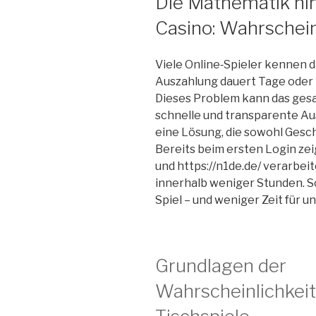
Die Mathematik hin
Casino: Wahrscheinl
Viele Online‑Spieler kennen d
Auszahlung dauert Tage oder 
Dieses Problem kann das gesa
schnelle und transparente Au
eine Lösung, die sowohl Gesch
Bereits beim ersten Login zei
und https://n1de.de/ verarbei
innerhalb weniger Stunden. So
Spiel – und weniger Zeit für 
Grundlagen der
Wahrscheinlichkeit