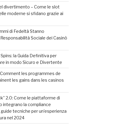
l divertimento – Come le slot
elle moderne si sfidano grazie ai
mmi di Fedeltà Stanno
 Responsabilità Sociale dei Casinò
pins: la Guida Definitiva per
care in modo Sicuro e Divertente
? Comment les programmes de
minent les gains dans les casinos
ck” 2.0: Come le piattaforme di
o integrano la compliance
guide tecniche per un’esperienza
cura nel 2024