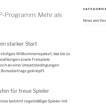
CATEGORIE
P‑Programm: Mehr als
News and Vie
n starker Start
stufiges Willkommenspaket, das bis zu
nzahlungen sowie Freispiele
edoch an eine Umsatzbedingungen
s Bonusbetrags geknüpft.
en für treue Spieler
nos belohnt regelmäßige Spieler mit