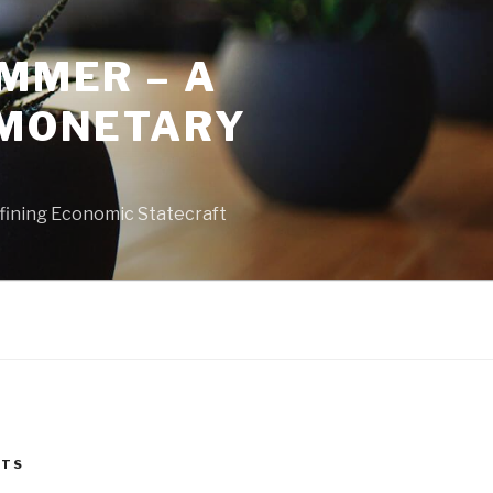
MMER – A
 MONETARY
fining Economic Statecraft
STS