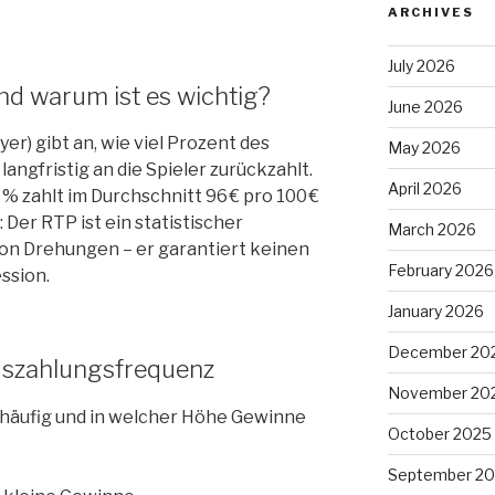
ARCHIVES
July 2026
d warum ist es wichtig?
June 2026
yer) gibt an, wie viel Prozent des
May 2026
langfristig an die Spieler zurückzahlt.
April 2026
 % zahlt im Durchschnitt 96 € pro 100 €
 Der RTP ist ein statistischer
March 2026
von Drehungen – er garantiert keinen
February 2026
ssion.
January 2026
December 20
 Auszahlungsfrequenz
November 20
ie häufig und in welcher Höhe Gewinne
October 2025
September 2