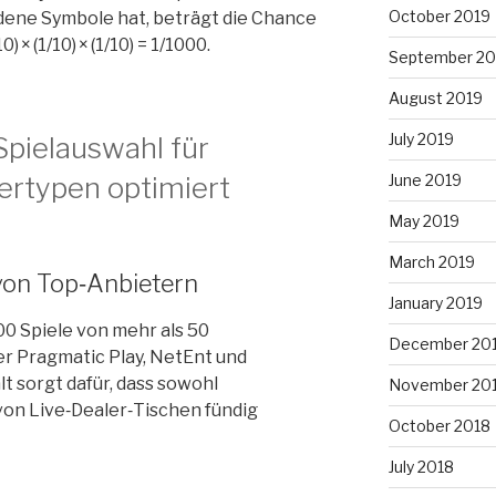
October 2019
dene Symbole hat, beträgt die Chance
 × (1/10) × (1/10) = 1/1000.
September 20
August 2019
July 2019
Spielauswahl für
June 2019
ertypen optimiert
May 2019
March 2019
 von Top‑Anbietern
January 2019
00 Spiele von mehr als 50
December 20
er Pragmatic Play, NetEnt und
lt sorgt dafür, dass sowohl
November 20
von Live‑Dealer‑Tischen fündig
October 2018
July 2018