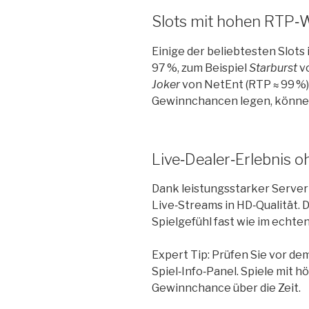
Slots mit hohen RTP‑
Einige der beliebtesten Slot
97 %, zum Beispiel
Starburst
vo
Joker
von NetEnt (RTP ≈ 99 %). 
Gewinnchancen legen, können 
Live‑Dealer‑Erlebnis 
Dank leistungsstarker Server 
Live‑Streams in HD‑Qualität. D
Spielgefühl fast wie im echten
Expert Tip: Prüfen Sie vor d
Spiel‑Info‑Panel. Spiele mit 
Gewinnchance über die Zeit.