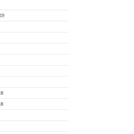
19
18
18