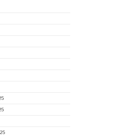
25
25
025