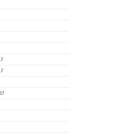
17
17
17