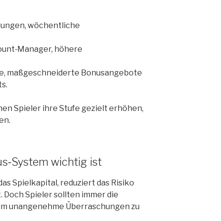
hlungen, wöchentliche
count‑Manager, höhere
iere, maßgeschneiderte Bonusangebote
s.
n Spieler ihre Stufe gezielt erhöhen,
en.
‑System wichtig ist
as Spielkapital, reduziert das Risiko
. Doch Spieler sollten immer die
 um unangenehme Überraschungen zu