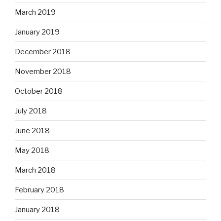
March 2019
January 2019
December 2018
November 2018
October 2018
July 2018
June 2018
May 2018
March 2018
February 2018
January 2018