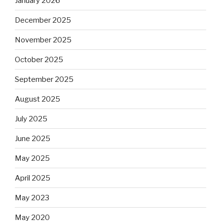
January 2026
December 2025
November 2025
October 2025
September 2025
August 2025
July 2025
June 2025
May 2025
April 2025
May 2023
May 2020