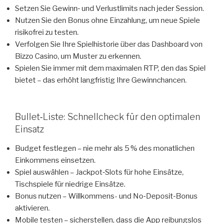
Setzen Sie Gewinn‑ und Verlustlimits nach jeder Session.
Nutzen Sie den Bonus ohne Einzahlung, um neue Spiele
risikofrei zu testen.
Verfolgen Sie Ihre Spielhistorie über das Dashboard von
Bizzo Casino, um Muster zu erkennen.
Spielen Sie immer mit dem maximalen RTP, den das Spiel
bietet – das erhöht langfristig Ihre Gewinnchancen.
Bullet‑Liste: Schnellcheck für den optimalen
Einsatz
Budget festlegen – nie mehr als 5 % des monatlichen
Einkommens einsetzen.
Spiel auswählen – Jackpot‑Slots für hohe Einsätze,
Tischspiele für niedrige Einsätze.
Bonus nutzen – Willkommens- und No‑Deposit‑Bonus
aktivieren.
Mobile testen – sicherstellen, dass die App reibungslos