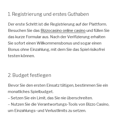
1. Registrierung und erstes Guthaben
Der erste Schritt ist die Registrierung auf der Plattform.
Besuchen Sie das
Bizzocasino online casino
und füllen Sie
das kurze Formular aus. Nach der Verifizierung erhalten
Sie sofort einen Willkommensbonus und sogar einen
Bonus ohne Einzahlung, mit dem Sie das Spiel risikofrei
testen können.
2. Budget festlegen
Bevor Sie den ersten Einsatz tätigen, bestimmen Sie ein
monatliches Spielbudget.
– Setzen Sie ein Limit, das Sie nie überschreiten.
– Nutzen Sie die Verantwortungs‑Tools von Bizzo Casino,
um Einzahlungs‑ und Verlustlimits zu setzen.