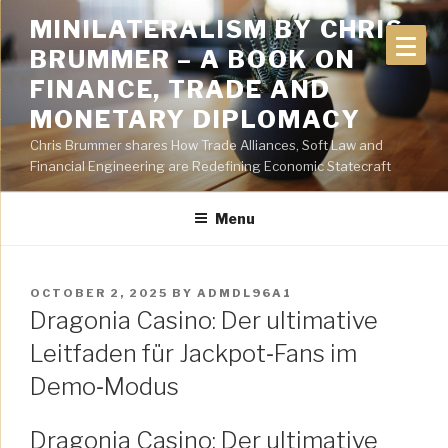
Skip
MINILATERALISM BY CHRIS
to
BRUMMER – A BOOK ON
content
FINANCE, TRADE AND
MONETARY DIPLOMACY
Chris Brummer shares How Trade Alliances, Soft Law and
Financial Engineering are Redefining Economic Statecraft
Menu
POSTED
OCTOBER 2, 2025
BY
ADMDL96A1
ON
Dragonia Casino: Der ultimative
Leitfaden für Jackpot‑Fans im
Demo‑Modus
Dragonia Casino: Der ultimative