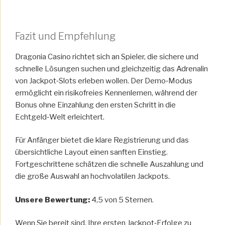
Fazit und Empfehlung
Dragonia Casino richtet sich an Spieler, die sichere und
schnelle Lösungen suchen und gleichzeitig das Adrenalin
von Jackpot‑Slots erleben wollen. Der Demo‑Modus
ermöglicht ein risikofreies Kennenlernen, während der
Bonus ohne Einzahlung den ersten Schritt in die
Echtgeld‑Welt erleichtert.
Für Anfänger bietet die klare Registrierung und das
übersichtliche Layout einen sanften Einstieg.
Fortgeschrittene schätzen die schnelle Auszahlung und
die große Auswahl an hochvolatilen Jackpots.
Unsere Bewertung:
4,5 von 5 Sternen.
Wenn Sie bereit sind, Ihre ersten Jackpot‑Erfolge zu