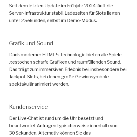
Seit dem letzten Update im Frühjahr 2024 läuft die
Server‑Infrastruktur stabil. Ladezeiten für Slots liegen
unter 2 Sekunden, selbst im Demo‑Modus.
Grafik und Sound
Dank moderner HTML5‑Technologie bieten alle Spiele
gestochen scharfe Grafiken und raumfüllenden Sound.
Das trägt zum immersiven Erlebnis bei, insbesondere bei
Jackpot‑Slots, bei denen große Gewinnsymbole
spektakulär animiert werden.
Kundenservice
Der Live‑Chat ist rund um die Uhr besetzt und
beantwortet Anfragen typischerweise innerhalb von
30 Sekunden. Alternativ können Sie das