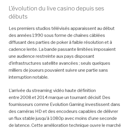
L’évolution du live casino depuis ses
débuts
Les premiers studios télévisés apparaissent au début
des années 1990 sous forme de chaînes câblées
diffusant des parties de poker à faible résolution et à
cadence lente. La bande passante limitées imposaient
une audience restreinte aux pays disposant
d’infrastructures satellite avancées ; seuls quelques
milliers de joueurs pouvaient suivre une partie sans
interruption notable.
L’arrivée du streaming vidéo haute définition
entre 2008 et 2014 marque un tournant décisif. Des
fournisseurs comme Evolution Gaming investissent dans
des caméras HD et des encodeurs capables de délivrer
un flux stable jusqu’à 1080p avec moins d’une seconde
de latence. Cette amélioration technique ouvre le marché