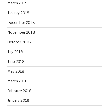
March 2019
January 2019
December 2018
November 2018
October 2018
July 2018
June 2018
May 2018
March 2018
February 2018
January 2018