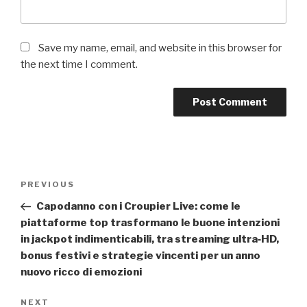
Save my name, email, and website in this browser for
the next time I comment.
Post
Previous
PREVIOUS
navigation
Post
Capodanno con i Croupier Live: come le
piattaforme top trasformano le buone intenzioni
in jackpot indimenticabili, tra streaming ultra‑HD,
bonus festivi e strategie vincenti per un anno
nuovo ricco di emozioni
Next
NEXT