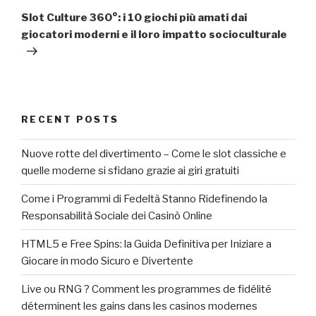
Post
Slot Culture 360°: i 10 giochi più amati dai
giocatori moderni e il loro impatto socioculturale
RECENT POSTS
Nuove rotte del divertimento – Come le slot classiche e
quelle moderne si sfidano grazie ai giri gratuiti
Come i Programmi di Fedeltà Stanno Ridefinendo la
Responsabilità Sociale dei Casinò Online
HTML5 e Free Spins: la Guida Definitiva per Iniziare a
Giocare in modo Sicuro e Divertente
Live ou RNG ? Comment les programmes de fidélité
déterminent les gains dans les casinos modernes