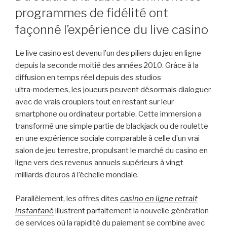
programmes de fidélité ont
façonné l’expérience du live casino
Le live casino est devenu l’un des piliers du jeu en ligne
depuis la seconde moitié des années 2010. Grâce à la
diffusion en temps réel depuis des studios
ultra‑modernes, les joueurs peuvent désormais dialoguer
avec de vrais croupiers tout en restant sur leur
smartphone ou ordinateur portable. Cette immersion a
transformé une simple partie de blackjack ou de roulette
en une expérience sociale comparable à celle d’un vrai
salon de jeu terrestre, propulsant le marché du casino en
ligne vers des revenus annuels supérieurs à vingt
milliards d’euros à l’échelle mondiale.
Parallèlement, les offres dites
casino en ligne retrait
instantané
illustrent parfaitement la nouvelle génération
de services où la rapidité du paiement se combine avec