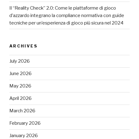
Il “Reality Check” 2.0: Come le piattaforme di gioco
d’azzardo integrano la compliance normativa con guide
tecniche per un’esperienza di gioco più sicura nel 2024
ARCHIVES
July 2026
June 2026
May 2026
April 2026
March 2026
February 2026
January 2026