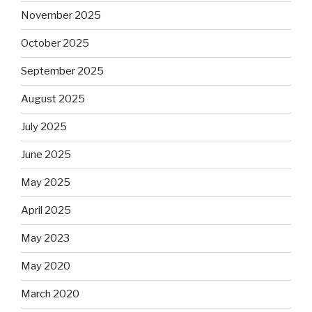
November 2025
October 2025
September 2025
August 2025
July 2025
June 2025
May 2025
April 2025
May 2023
May 2020
March 2020