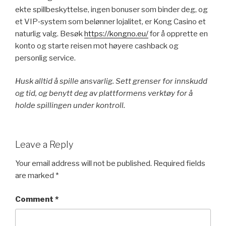
ekte spillbeskyttelse, ingen bonuser som binder deg, og
et VIP‑system som belønner lojalitet, er Kong Casino et
naturlig valg. Besøk
https://kongno.eu/
for å opprette en
konto og starte reisen mot høyere cashback og
personlig service.
Husk alltid å spille ansvarlig. Sett grenser for innskudd
og tid, og benytt deg av plattformens verktøy for å
holde spillingen under kontroll.
Leave a Reply
Your email address will not be published.
Required fields
are marked
*
Comment
*