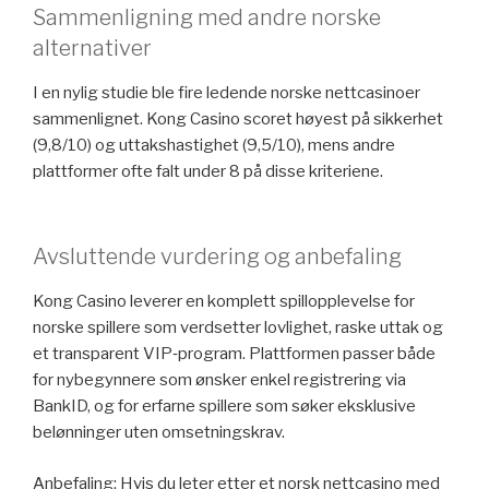
Sammenligning med andre norske
alternativer
I en nylig studie ble fire ledende norske nettcasinoer
sammenlignet. Kong Casino scoret høyest på sikkerhet
(9,8/10) og uttakshastighet (9,5/10), mens andre
plattformer ofte falt under 8 på disse kriteriene.
Avsluttende vurdering og anbefaling
Kong Casino leverer en komplett spillopplevelse for
norske spillere som verdsetter lovlighet, raske uttak og
et transparent VIP‑program. Plattformen passer både
for nybegynnere som ønsker enkel registrering via
BankID, og for erfarne spillere som søker eksklusive
belønninger uten omsetningskrav.
Anbefaling: Hvis du leter etter et norsk nettcasino med