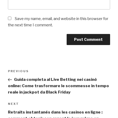
Save my name, email, and website in this browser for
the next time I comment.
Post
Previous
PREVIOUS
navigation
Post
Guida completa al Live Betting nei casinò
online: Come trasformare le scommesse in tempo
reale in jackpot da Black Friday
Next
NEXT
Post
Retraits instantanés dans les casinos en ligne :