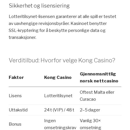
Sikkerhet og lisensiering
Lotteritilsynet‑lisensen garanterer at alle spill er testet
av uavhengige revisjonsbyråer. Kasinoet benytter
SSL‑kryptering for å beskytte personlige data og
transaksjoner.
Verditilbud: Hvorfor velge Kong Casino?
Gjennomsnittlig
Faktor
Kong Casino
norsk nettcasino
Oftest Malta eller
Lisens
Lotteritilsynet
Curacao
Uttakstid
24 t (VIP) / 48 t
2–5 dager
Ingen
Vanlig 30×
Bonus
omsetningskrav
omsetning