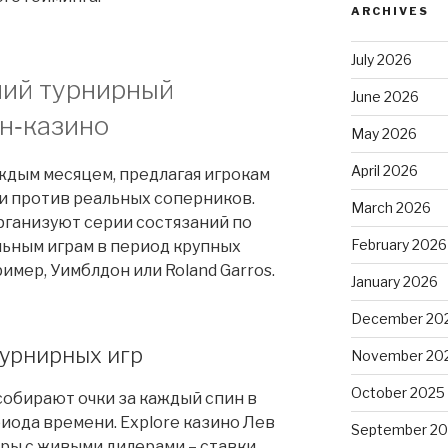
ARCHIVES
July 2026
ний турнирный
June 2026
н‑казино
May 2026
April 2026
ждым месяцем, предлагая игрокам
и против реальных соперников.
March 2026
ганизуют серии состязаний по
February 2026
льным играм в период крупных
мер, Уимблдон или Roland Garros.
January 2026
December 20
урнирных игр
November 20
October 2025
собирают очки за каждый спин в
иода времени. Explore казино Лев
September 2
урниры с живыми дилерами – ставки