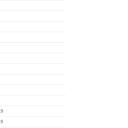
19
19