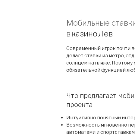
Мобильные ставки
в
казино Лев
Современный игрок почти в
делает ставки из метро, от
солнцем на пляже. Поэтому 
обязательной функцией люб
Что предлагает моби
проекта
Интуитивно понятный интерф
Возможность мгновенно пе
автоматами и спорт­ставкам