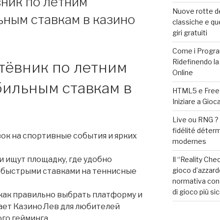
ник по летним
Nuove rotte de
ьным ставкам в казино
classiche e qu
giri gratuiti
Come i Progra
Ridefinendo la
тёвник по летним
Online
бильным ставкам в
HTML5 e Free S
Iniziare a Gio
Live ou RNG 
fidélité déter
ок на спортивные события и ярких
modernes
и ищут площадку, где удобно
Il “Reality Che
gioco d’azzard
 быстрыми ставками на теннисные
normativa con 
di gioco più si
 как правильно выбрать платформу и
ет Казино Лев для любителей
го гейминга.