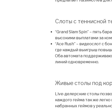
предлагает Казино Ле́в для
Слоты с теннисной т
“Grand Slam Spin” – пять ба
высокими выплатами за ком
“Ace Rush” – видеослот с б
где каждый выигрыш повыша
Оба автомата поддерживают
линий одновременно.
Живые столы под ко
Live‑делерские столы позво
каждого гейма так же легко 
набранных геймов у реально