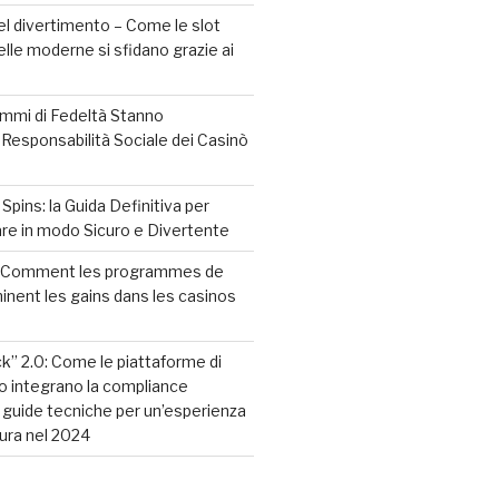
l divertimento – Come le slot
elle moderne si sfidano grazie ai
mmi di Fedeltà Stanno
 Responsabilità Sociale dei Casinò
pins: la Guida Definitiva per
care in modo Sicuro e Divertente
? Comment les programmes de
minent les gains dans les casinos
ck” 2.0: Come le piattaforme di
o integrano la compliance
guide tecniche per un’esperienza
cura nel 2024