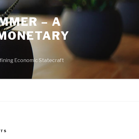
MMER – A
 MONETARY
fining Economic Statecraft
STS