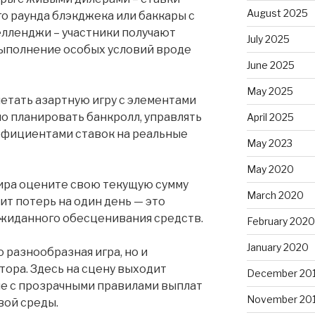
August 2025
о раунда блэкджека или баккары с
елленджи – участники получают
July 2025
ыполнение особых условий вроде
June 2025
May 2025
етать азартную игру с элементами
о планировать банкролл, управлять
April 2025
ффициентами ставок на реальные
May 2023
May 2020
нира оцените свою текущую сумму
March 2020
ит потерь на один день — это
ожиданного обесценивания средств.
February 2020
January 2020
 разнообразная игра, но и
тора. Здесь на сцену выходит
December 20
е с прозрачными правилами выплат
November 20
вой среды.