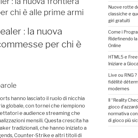
er : la nuova frontiera
Nuove rotte de
r chi è alle prime armi
classiche e qu
giri gratuiti
ealer : la nuova
Come i Progra
Ridefinendo la
scommesse per chi è
Online
HTML5 e Free S
Iniziare a Gio
Live ou RNG 
fidélité déter
parole
modernes
orts hanno lasciato il ruolo di nicchia
Il “Reality Che
ria globale, con tornei che riempiono
gioco d’azzard
 spettatori e audience streaming che
normativa con 
di gioco più si
ualizzazioni mensili. Questa crescita ha
aker tradizionali, che hanno iniziato a
nds, Counter‑Strike e altri titoli di