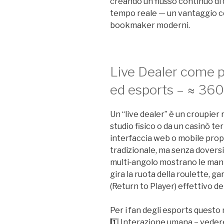
creando un flusso continuo di d
tempo reale — un vantaggio c
bookmaker moderni.
Live Dealer come p
ed esports – ≈ 360
Un “live dealer” è un croupier
studio fisico o da un casinò te
interfaccia web o mobile prop
tradizionale, ma senza dovers
multi‑angolo mostrano le mani
gira la ruota della roulette, 
(Return to Player) effettivo de
Per i fan degli esports questo 
1️⃣ Interazione umana – vedere