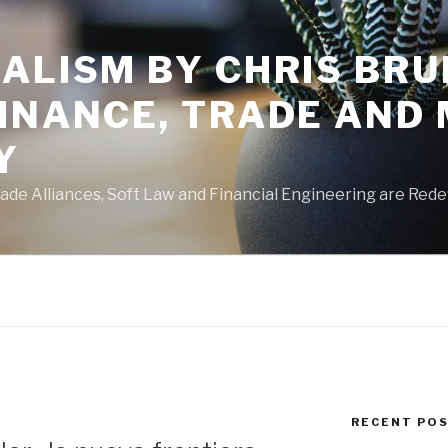
ALISM BY CHRIS BRU
FINANCE, TRADE AND
Y
de Alliances, Soft Law and Financial Engineering are Rede
RECENT PO