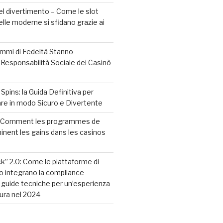
l divertimento – Come le slot
elle moderne si sfidano grazie ai
mmi di Fedeltà Stanno
 Responsabilità Sociale dei Casinò
pins: la Guida Definitiva per
care in modo Sicuro e Divertente
? Comment les programmes de
minent les gains dans les casinos
ck” 2.0: Come le piattaforme di
o integrano la compliance
guide tecniche per un’esperienza
cura nel 2024