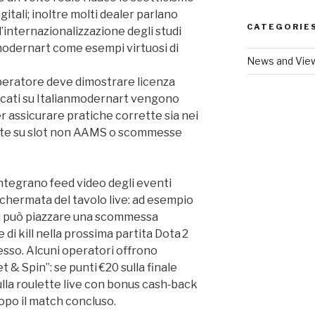
gitali; inoltre molti dealer parlano
CATEGORIE
ll’internazionalizzazione degli studi
anmodernart come esempi virtuosi di
News and Vie
’operatore deve dimostrare licenza
encati su Italianmodernart vengono
r assicurare pratiche corrette sia nei
ferte su slot non AAMS o scommesse
ntegrano feed video degli eventi
schermata del tavolo live: ad esempio
 si può piazzare una scommessa
di kill nella prossima partita Dota 2
esso. Alcuni operatori offrono
 & Spin”: se punti €20 sulla finale
sulla roulette live con bonus cash‑back
opo il match concluso.​