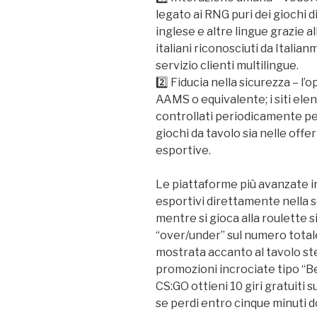
legato ai RNG puri dei giochi di
inglese e altre lingue grazie a
italiani riconosciuti da Itali
servizio clienti multilingue.
2️⃣ Fiducia nella sicurezza – l
AAMS o equivalente; i siti el
controllati periodicamente pe
giochi da tavolo sia nelle of
esportive.​
Le piattaforme più avanzate i
esportivi direttamente nella 
mentre si gioca alla roulette
“over/under” sul numero totale 
mostrata accanto al tavolo st
promozioni incrociate tipo “Bet
CS:GO ottieni 10 giri gratuiti 
se perdi entro cinque minuti d