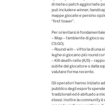
di meta o patch aggiornate po
può includere
winner
,
handica
mappe giocate e persino opzio
“first tower”.
Per orientarsi è fondamentale
– Map – l’ambiente di gioco su cu
CS:GO).
– Round‑win – vittoria di una s
leghe si giocano più round con
– Kill‑death‑ratio (K/D) – rapp
subite dal giocatore o dalla s
valutare forma recente.
Gli operatori hanno iniziato ad 
pubblico degli esports spende 
tradizionali ed è abituato a mi
stessi. Inoltre la community è