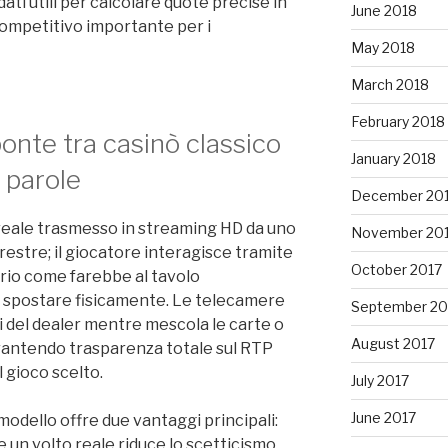
ati utili per calcolare quote precise in
June 2018
ompetitivo importante per i
May 2018
March 2018
February 2018
onte tra casinò classico
January 2018
 parole
December 20
 reale trasmesso in streaming HD da uno
November 20
rrestre; il giocatore interagisce tramite
October 2017
rio come farebbe al tavolo
i spostare fisicamente. Le telecamere
September 20
 del dealer mentre mescola le carte o
August 2017
garantendo trasparenza totale sul RTP
l gioco scelto.
July 2017
June 2017
modello offre due vantaggi principali:
 un volto reale riduce lo scetticismo