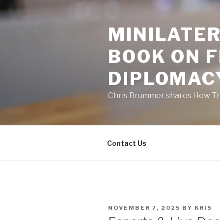
Skip
to
MINILATER
content
BOOK ON 
DIPLOMAC
Chris Brummer shares How Tra
Contact Us
POSTED
NOVEMBER 7, 2025
BY
KRIS
ON