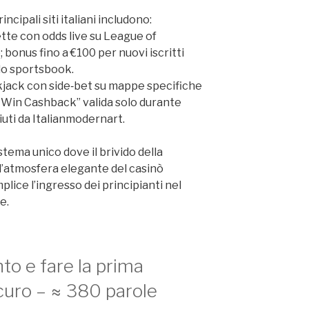
incipali siti italiani includono:
tte con odds live su League of
onus fino a €100 per nuovi iscritti
llo sportsbook.
ckjack con side‑bet su mappe specifiche
t Win Cashback” valida solo durante
uti da Italianmodernart.​
tema unico dove il brivido della
 l’atmosfera elegante del casinò
lice l’ingresso dei principianti nel
e.
to e fare la prima
curo – ≈ 380 parole