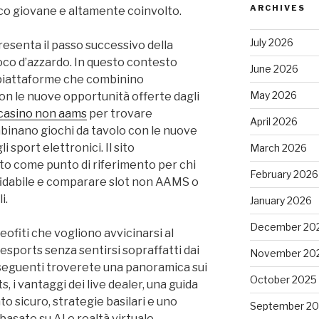
ARCHIVES
co giovane e altamente coinvolto.
July 2026
ppresenta il passo successivo della
oco d’azzardo. In questo contesto
June 2026
 piattaforme che combinino
May 2026
 con le nuove opportunità offerte dagli
 casino non aams
per trovare
April 2026
mbinano giochi da tavolo con le nuove
sport elettronici. Il sito
March 2026
to come punto di riferimento per chi
February 2026
idabile e comparare slot non AAMS o
i.
January 2026
December 20
eofiti che vogliono avvicinarsi al
sports senza sentirsi sopraffatti dai
November 20
i seguenti troverete una panoramica sui
October 2025
 i vantaggi dei live dealer, una guida
o sicuro, strategie basilari e uno
September 2
basate su AI e realtà virtuale.