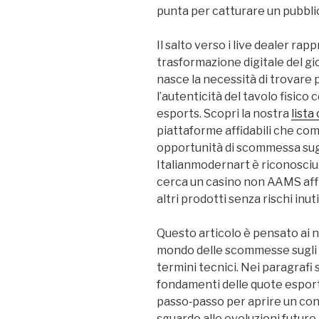
punta per catturare un pubbli
Il salto verso i live dealer ra
trasformazione digitale del gi
nasce la necessità di trovare
l’autenticità del tavolo fisico
esports. Scopri la nostra
lista
piattaforme affidabili che co
opportunità di scommessa sugli 
Italianmodernart è riconosciu
cerca un casino non AAMS aff
altri prodotti senza rischi inutil
Questo articolo è pensato ai n
mondo delle scommesse sugli e
termini tecnici. Nei paragraf
fondamenti delle quote esports,
passo‑passo per aprire un cont
sguardo alle evoluzioni future 