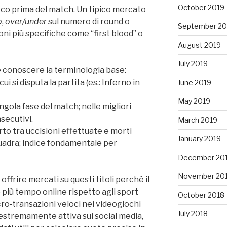
October 2019
co prima del match. Un tipico mercato
p
,
over/under
sul numero di round o
September 20
ni più specifiche come “first blood” o
August 2019
July 2019
 conoscere la terminologia base:
i si disputa la partita (es.: Inferno in
June 2019
May 2019
ingola fase del match; nelle migliori
secutivi.
March 2019
orto tra uccisioni effettuate e morti
January 2019
quadra; indice fondamentale per
December 20
November 20
offrire mercati su questi titoli perché il
più tempo online rispetto agli sport
October 2018
cro‑transazioni veloci nei videogiochi
July 2018
 estremamente attiva sui social media,