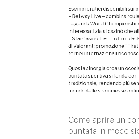
Esempi pratici disponibili sui pr
– Betway Live – combina roule
Legends World Championship; b
interessati sia al casinò che a
– StarCasinò Live – offre bla
di Valorant; promozione “Firs
tornei internazionali riconosci
Questa sinergia crea un ecosis
puntata sportiva si fonde con
tradizionale, rendendo più semp
mondo delle scommesse onlin
Come aprire un con
puntata in modo si