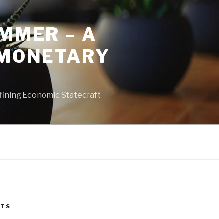
MMER – A
 MONETARY
fining Economic Statecraft
STS