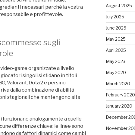
August 2025
 ingredienti necessari perché la vostra
responsabile e profittevole.
July 2025
June 2025
May 2025
 scommesse sugli
April 2025
role
May 2023
 video‑game organizzate a livello
May 2020
ocatori singoli si sfidano in titoli
, Valorant, Dota 2 e persino
March 2020
riva dalla combinazione di abilità
February 2020
azioni stagionali che mantengono alta
January 2020
December 20
vi funzionano analogamente a quelle
lcune differenze chiave: le linee sono
November 20
pendono da fattori dinamici come cambi