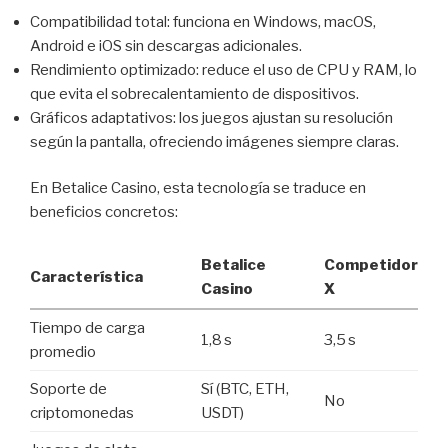
Compatibilidad total: funciona en Windows, macOS,
Android e iOS sin descargas adicionales.
Rendimiento optimizado: reduce el uso de CPU y RAM, lo
que evita el sobrecalentamiento de dispositivos.
Gráficos adaptativos: los juegos ajustan su resolución
según la pantalla, ofreciendo imágenes siempre claras.
En Betalice Casino, esta tecnología se traduce en
beneficios concretos:
Betalice
Competidor
Característica
Casino
X
Tiempo de carga
1,8 s
3,5 s
promedio
Soporte de
Sí (BTC, ETH,
No
criptomonedas
USDT)