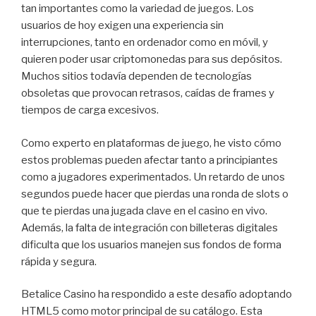
tan importantes como la variedad de juegos. Los
usuarios de hoy exigen una experiencia sin
interrupciones, tanto en ordenador como en móvil, y
quieren poder usar criptomonedas para sus depósitos.
Muchos sitios todavía dependen de tecnologías
obsoletas que provocan retrasos, caídas de frames y
tiempos de carga excesivos.
Como experto en plataformas de juego, he visto cómo
estos problemas pueden afectar tanto a principiantes
como a jugadores experimentados. Un retardo de unos
segundos puede hacer que pierdas una ronda de slots o
que te pierdas una jugada clave en el casino en vivo.
Además, la falta de integración con billeteras digitales
dificulta que los usuarios manejen sus fondos de forma
rápida y segura.
Betalice Casino ha respondido a este desafío adoptando
HTML5 como motor principal de su catálogo. Esta