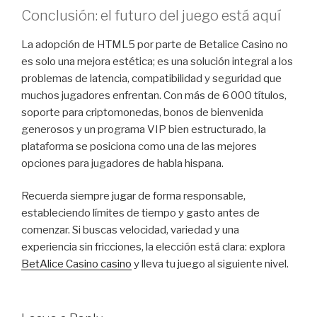
Conclusión: el futuro del juego está aquí
La adopción de HTML5 por parte de Betalice Casino no
es solo una mejora estética; es una solución integral a los
problemas de latencia, compatibilidad y seguridad que
muchos jugadores enfrentan. Con más de 6 000 títulos,
soporte para criptomonedas, bonos de bienvenida
generosos y un programa VIP bien estructurado, la
plataforma se posiciona como una de las mejores
opciones para jugadores de habla hispana.
Recuerda siempre jugar de forma responsable,
estableciendo límites de tiempo y gasto antes de
comenzar. Si buscas velocidad, variedad y una
experiencia sin fricciones, la elección está clara: explora
BetAlice Casino casino
y lleva tu juego al siguiente nivel.