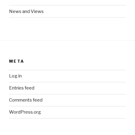
News and Views
META
Log in
Entries feed
Comments feed
WordPress.org