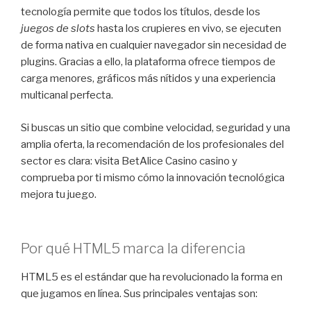
tecnología permite que todos los títulos, desde los
juegos de slots
hasta los crupieres en vivo, se ejecuten
de forma nativa en cualquier navegador sin necesidad de
plugins. Gracias a ello, la plataforma ofrece tiempos de
carga menores, gráficos más nítidos y una experiencia
multicanal perfecta.
Si buscas un sitio que combine velocidad, seguridad y una
amplia oferta, la recomendación de los profesionales del
sector es clara: visita BetAlice Casino casino y
comprueba por ti mismo cómo la innovación tecnológica
mejora tu juego.
Por qué HTML5 marca la diferencia
HTML5 es el estándar que ha revolucionado la forma en
que jugamos en línea. Sus principales ventajas son: