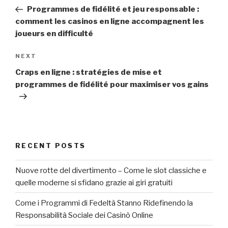
navigation
Post
Programmes de fidélité et jeu responsable :
comment les casinos en ligne accompagnent les
joueurs en difficulté
Next
NEXT
Post
Craps en ligne : stratégies de mise et
programmes de fidélité pour maximiser vos gains
RECENT POSTS
Nuove rotte del divertimento – Come le slot classiche e
quelle moderne si sfidano grazie ai giri gratuiti
Come i Programmi di Fedeltà Stanno Ridefinendo la
Responsabilità Sociale dei Casinò Online