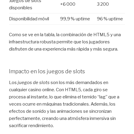
Juegos de slots
+6 000
3 200
disponibles
Disponibilidad móvil
99,9 % uptime
96 % uptime
Como se ve en la tabla, la combinación de HTML5 y una
infraestructura robusta permite que los jugadores
disfruten de una experiencia más rápida y más segura.
Impacto en los juegos de slots
Los
juegos de slots
son los más demandados en
cualquier casino online. Con HTML5, cada giro se
procesa al instante, lo que elimina el temido “lag” que a
veces ocurre en máquinas tradicionales. Además, los
efectos de sonido y las animaciones se sincronizan
perfectamente, creando una atmósfera inmersiva sin
sacrificar rendimiento.