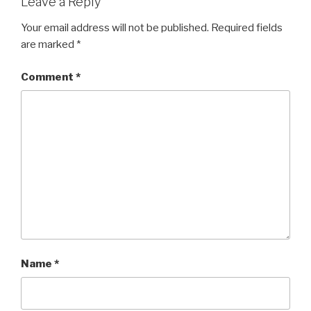
Leave a Reply
Your email address will not be published.
Required fields
are marked
*
Comment
*
Name
*