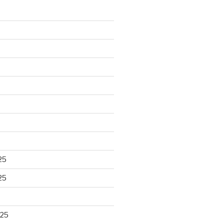
25
25
025