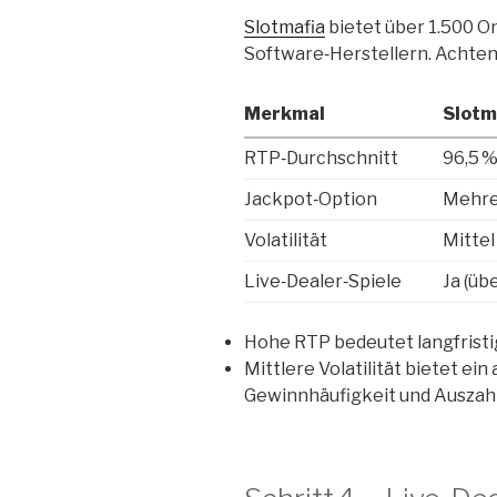
Slotmafia
bietet über 1.500 O
Software‑Herstellern. Achten 
Merkmal
Slotm
RTP‑Durchschnitt
96,5 
Jackpot‑Option
Mehre
Volatilität
Mittel
Live‑Dealer‑Spiele
Ja (üb
Hohe RTP bedeutet langfrist
Mittlere Volatilität bietet e
Gewinnhäufigkeit und Auszah