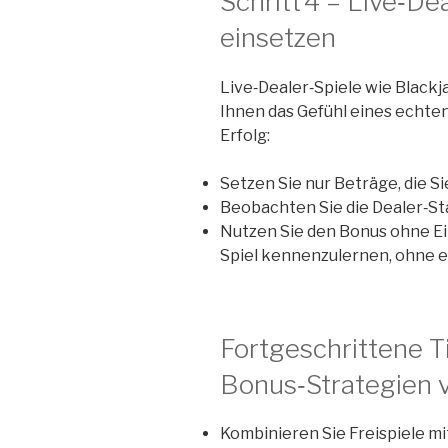
Schritt 4 – Live‑Dea
einsetzen
Live‑Dealer‑Spiele wie Black
Ihnen das Gefühl eines echten
Erfolg:
Setzen Sie nur Beträge, die Si
Beobachten Sie die Dealer‑Stat
Nutzen Sie den Bonus ohne Ei
Spiel kennenzulernen, ohne ei
Fortgeschrittene T
Bonus‑Strategien v
Kombinieren Sie Freispiele mi