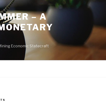
MMER – A
 MONETARY
fining Economic Statecraft
STS