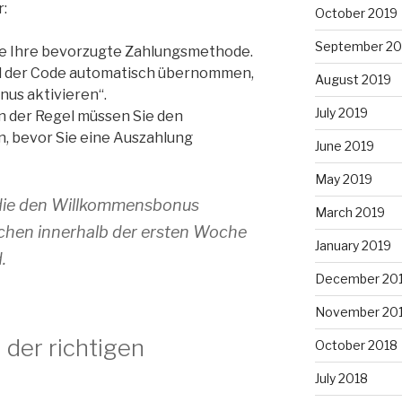
r:
October 2019
September 20
ie Ihre bevorzugte Zahlungsmethode.
d der Code automatisch übernommen,
August 2019
nus aktivieren“.
July 2019
n der Regel müssen Sie den
, bevor Sie eine Auszahlung
June 2019
May 2019
r, die den Willkommensbonus
March 2019
ichen innerhalb der ersten Woche
January 2019
.
December 20
November 20
 der richtigen
October 2018
July 2018