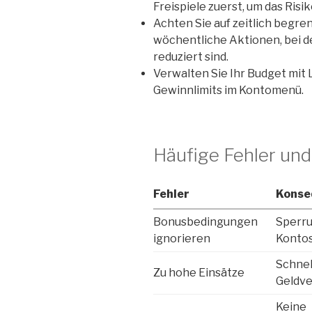
Freispiele zuerst, um das Risi
Achten Sie auf zeitlich begre
wöchentliche Aktionen, bei 
reduziert sind.
Verwalten Sie Ihr Budget mit L
Gewinnlimits im Kontomenü.
Häufige Fehler und
Fehler
Konse
Bonusbedingungen
Sperru
ignorieren
Konto
Schnel
Zu hohe Einsätze
Geldve
Keine