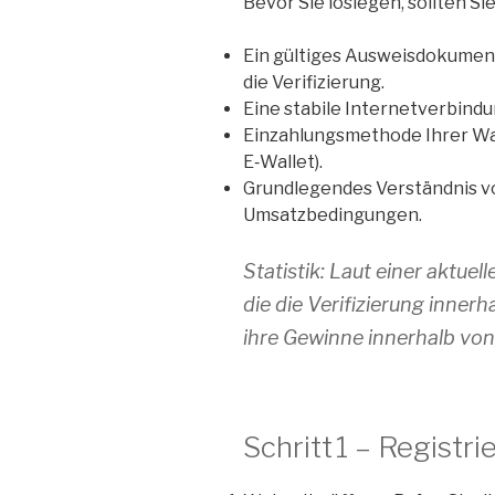
Bevor Sie loslegen, sollten S
Ein gültiges Ausweisdokument
die Verifizierung.
Eine stabile Internetverbindun
Einzahlungsmethode Ihrer Wah
E‑Wallet).
Grundlegendes Verständnis vo
Umsatzbedingungen.
Statistik: Laut einer aktuel
die die Verifizierung inner
ihre Gewinne innerhalb vo
Schritt 1 – Registr