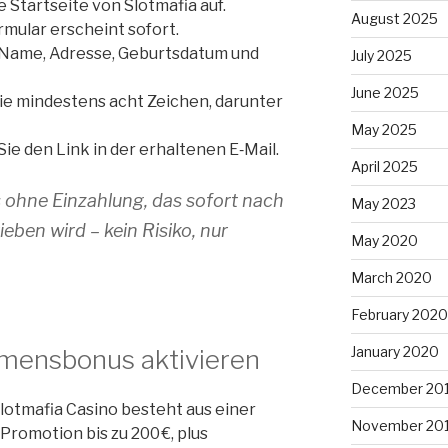
 Startseite von Slotmafia auf.
August 2025
rmular erscheint sofort.
 Name, Adresse, Geburtsdatum und
July 2025
June 2025
ie mindestens acht Zeichen, darunter
May 2025
ie den Link in der erhaltenen E‑Mail.
April 2025
 ohne Einzahlung, das sofort nach
May 2023
eben wird – kein Risiko, nur
May 2020
March 2020
February 2020
January 2020
mmensbonus aktivieren
December 20
otmafia Casino besteht aus einer
November 20
romotion bis zu 200 €, plus