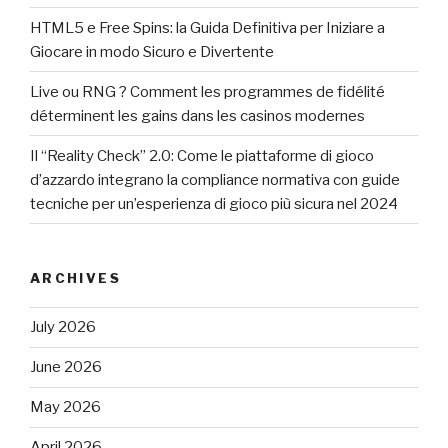
HTML5 e Free Spins: la Guida Definitiva per Iniziare a
Giocare in modo Sicuro e Divertente
Live ou RNG ? Comment les programmes de fidélité
déterminent les gains dans les casinos modernes
Il “Reality Check” 2.0: Come le piattaforme di gioco
d’azzardo integrano la compliance normativa con guide
tecniche per un’esperienza di gioco più sicura nel 2024
ARCHIVES
July 2026
June 2026
May 2026
April 2026