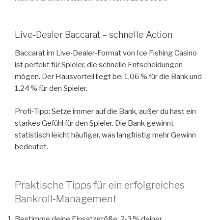
Live‑Dealer Baccarat – schnelle Action
Baccarat im Live‑Dealer‑Format von Ice Fishing Casino
ist perfekt für Spieler, die schnelle Entscheidungen
mögen. Der Hausvorteil liegt bei 1,06 % für die Bank und
1,24 % für den Spieler.
Profi‑Tipp: Setze immer auf die Bank, außer du hast ein
starkes Gefühl für den Spieler. Die Bank gewinnt
statistisch leicht häufiger, was langfristig mehr Gewinn
bedeutet.
Praktische Tipps für ein erfolgreiches
Bankroll‑Management
Bestimme deine Einsatzgröße: 2‑3 % deiner