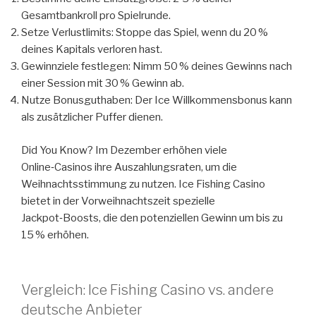
Gesamtbankroll pro Spielrunde.
Setze Verlustlimits: Stoppe das Spiel, wenn du 20 %
deines Kapitals verloren hast.
Gewinnziele festlegen: Nimm 50 % deines Gewinns nach
einer Session mit 30 % Gewinn ab.
Nutze Bonusguthaben: Der Ice Willkommensbonus kann
als zusätzlicher Puffer dienen.
Did You Know? Im Dezember erhöhen viele
Online‑Casinos ihre Auszahlungsraten, um die
Weihnachtsstimmung zu nutzen. Ice Fishing Casino
bietet in der Vorweihnachtszeit spezielle
Jackpot‑Boosts, die den potenziellen Gewinn um bis zu
15 % erhöhen.
Vergleich: Ice Fishing Casino vs. andere
deutsche Anbieter