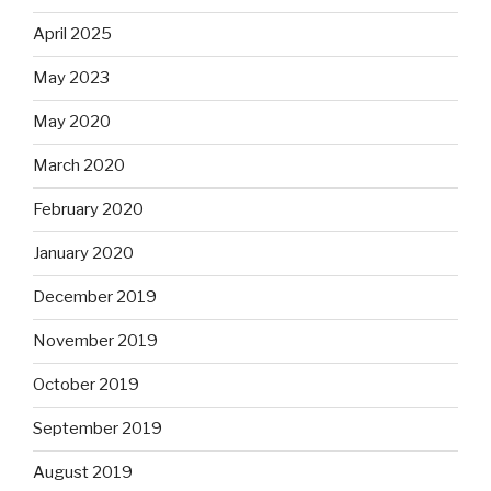
April 2025
May 2023
May 2020
March 2020
February 2020
January 2020
December 2019
November 2019
October 2019
September 2019
August 2019