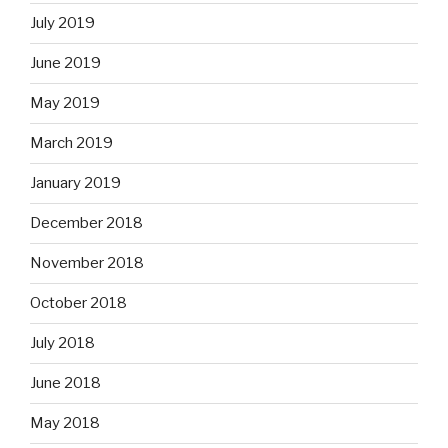
July 2019
June 2019
May 2019
March 2019
January 2019
December 2018
November 2018
October 2018
July 2018
June 2018
May 2018