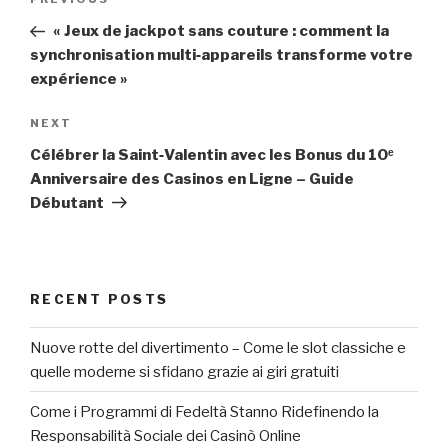
Previous
navigation
Post
« Jeux de jackpot sans couture : comment la
synchronisation multi‑appareils transforme votre
expérience »
Next
NEXT
Post
Célébrer la Saint‑Valentin avec les Bonus du 10ᵉ
Anniversaire des Casinos en Ligne – Guide
Débutant
RECENT POSTS
Nuove rotte del divertimento – Come le slot classiche e
quelle moderne si sfidano grazie ai giri gratuiti
Come i Programmi di Fedeltà Stanno Ridefinendo la
Responsabilità Sociale dei Casinò Online