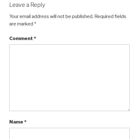
Leave a Reply
Your email address will not be published.
Required fields
are marked
*
Comment
*
Name
*