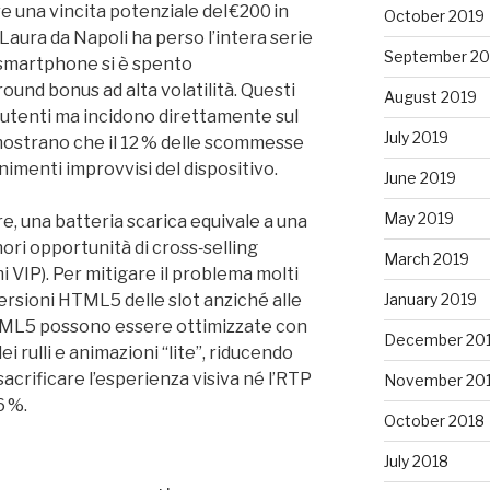
 una vincita potenziale del €200 in
October 2019
aura da Napoli ha perso l’intera serie
September 20
 smartphone si è spento
und bonus ad alta volatilità. Questi
August 2019
i utenti ma incidono direttamente sul
July 2019
i mostrano che il 12 % delle scommesse
menti improvvisi del dispositivo.
June 2019
May 2019
re, una batteria scarica equivale a una
ori opportunità di cross‑selling
March 2019
i VIP). Per mitigare il problema molti
January 2019
ersioni HTML5 delle slot anziché alle
HTML5 possono essere ottimizzate con
December 20
 rulli e animazioni “lite”, riducendo
sacrificare l’esperienza visiva né l’RTP
November 20
6 %.
October 2018
July 2018