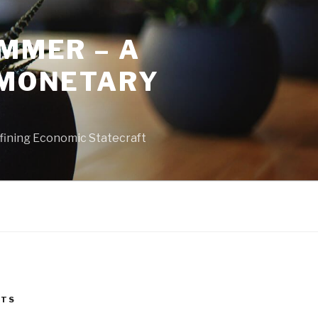
MMER – A
 MONETARY
fining Economic Statecraft
STS