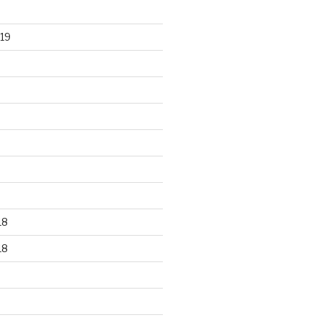
19
18
18