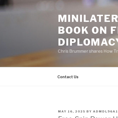
Skip
to
MINILATER
content
BOOK ON 
DIPLOMAC
Chris Brummer shares How Tra
Contact Us
POSTED
MAY 16, 2025
BY
ADMDL96A1
ON