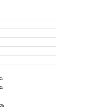
25
25
025