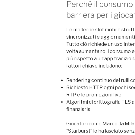
Perché il consumo d
barriera per i gioca
Le moderne slot mobile sfrutt
sincronizzati e aggiornamenti 
Tutto ciò richiede un uso inten
volta aumentano il consumo ene
più rispetto a un’app tradizio
fattori chiave includono:
Rendering continuo dei rulli c
Richieste HTTP ogni pochi sec
RTP e le promozioni live
Algoritmi di crittografia TLS 
finanziaria
Giocatori come Marco da Mila
“Starburst” lo ha lasciato senz