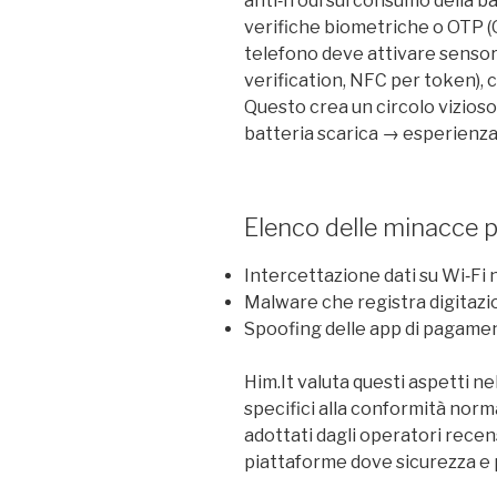
anti‑frodi sul consumo della ba
verifiche biometriche o OTP (
telefono deve attivare sensori
verification, NFC per token), 
Questo crea un circolo vizio
batteria scarica → esperienza
Elenco delle minacce 
Intercettazione dati su Wi‑Fi
Malware che registra digitazi
Spoofing delle app di pagament
Him.It valuta questi aspetti n
specifici alla conformità norma
adottati dagli operatori recens
piattaforme dove sicurezza e 