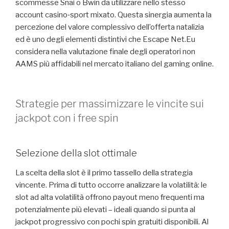
scommesse Snai o Bwin da utilizzare nello stesso
account casino‑sport mixato. Questa sinergia aumenta la
percezione del valore complessivo dell’offerta natalizia
ed è uno degli elementi distintivi che Escape Net.Eu
considera nella valutazione finale degli operatori non
AAMS più affidabili nel mercato italiano del gaming online.
Strategie per massimizzare le vincite sui
jackpot con i free spin
Selezione della slot ottimale
La scelta della slot è il primo tassello della strategia
vincente. Prima di tutto occorre analizzare la volatilità: le
slot ad alta volatilità offrono payout meno frequenti ma
potenzialmente più elevati – ideali quando si punta al
jackpot progressivo con pochi spin gratuiti disponibili. Al