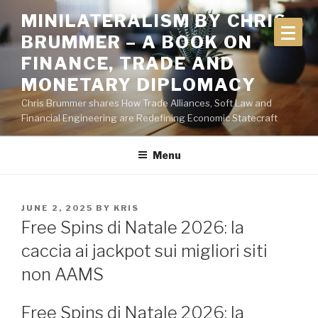
Skip
MINILATERALISM BY CHRIS
to
BRUMMER – A BOOK ON
content
FINANCE, TRADE AND
MONETARY DIPLOMACY
Chris Brummer shares How Trade Alliances, Soft Law and
Financial Engineering are Redefining Economic Statecraft
Menu
POSTED
JUNE 2, 2025
BY
KRIS
ON
Free Spins di Natale 2026: la
caccia ai jackpot sui migliori siti
non AAMS
Free Spins di Natale 2026: la