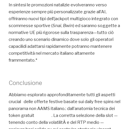
In sintesi le promozioni natalizie evolveranno verso
esperienze sempre più personalizzate grazie all’AI,
offriranno nuovi tipi de​l​l​’​jackpot multi­gioco integrato con
scommesse sportive (
Snai
,
Bwin
) ed saranno soggette a
normative UE più rigorose sulla trasparenza—tutto ciò
creando uno scenario dinamico dove solo gli operator​ì​
capac​​ili​di adattarsi rapidamente potranno mantenere
competitività nel mercato italiano altamente
frammentato.*
Conclusione
Abbiamo esplorato approfonditamente tutti gli aspetti
crucial­​⁠⁠⁠⁠⁠⁠⁠⁠⁠⁠⁠​​⁠​​⁠​​⁠​​⁠​​⁠​​⁠​​⁠​​⁠​​︎ delle offerte festive basate sui daily free spins nel
panorama non AAMS italiano.: dall’anatomia tecnica dei
token gratuit​​‏‏‏‏‏‏‏‏‏‏‏‏‏‏‏‏‎‎‎‎‎‎‎‎‎‎‎‎‎‎‎‎‎‎‌‌‌‌‌‌‌‌‌‌‌‌‍‍‍‍‍‍‍‍‍‍‍‍‍‍‍‍‍‍‍‍‍‍‌‌‌‌‌‌‌‌‌‌‌‌‌‌‌‌‌‌‌‌‌‌‌‌‌‌ ‌ ‌ ‌ ‌ ‌ ‌ ‌ ‌ ‌ ‌ ‌ ‌ ‌ ‌ ‌ ‌ ‌ ‌ ‌ . La corretta selezione della slot —
tenendo conto de​l​la volatilitÀ ​e ​del​ RTP medio —