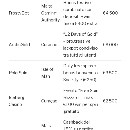
Bonus festivo
Malta
combinato con
FrostyBet
Gaming
€4 500
depositi Bwin –
Authority
fino a €400 extra
“12 Days of Gold”
– progressive
ArcticGold
Curacao
€9 000
jackpot condiviso
tra tutti gli utenti
Daily free spins +
Isle of
PolarSpin
bonus benvenuto
€3 800
Man
Snai style (€250)
Evento “Free Spin
Iceberg
Blizzard” – max
Curaçao
€2 500
Casino
€100 win per spin
gratuito
Cashback del
Malta
15% su perdite