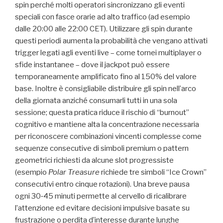
spin perché molti operatori sincronizzano gli eventi
speciali con fasce orarie ad alto traffico (ad esempio
dalle 20:00 alle 22:00 CET). Utilizzare gli spin durante
questi periodi aumenta la probabilità che vengano attivati
trigger legati agli eventi live – come tornei multiplayer o
sfide instantanee – dove il jackpot può essere
temporaneamente amplificato fino al 150% del valore
base. Inoltre è consigliabile distribuire gli spin nell’arco
della giornata anziché consumarli tutti in una sola
sessione; questa pratica riduce il rischio di “burnout”
cognitivo e mantiene alta la concentrazione necessaria
per riconoscere combinazioni vincenti complesse come
sequenze consecutive di simboli premium o pattern
geometrici richiesti da alcune slot progressiste
(esempio
Polar Treasure
richiede tre simboli “Ice Crown”
consecutivi entro cinque rotazioni). Una breve pausa
ogni 30‑45 minuti permette al cervello di ricalibrare
l’attenzione ed evitare decisioni impulsive basate su
frustrazione o perdita d’interesse durante lunghe