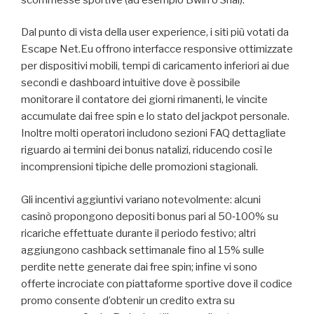
Dal punto di vista della user experience, i siti più votati da
Escape Net.Eu offrono interfacce responsive ottimizzate
per dispositivi mobili, tempi di caricamento inferiori ai due
secondi e dashboard intuitive dove è possibile
monitorare il contatore dei giorni rimanenti, le vincite
accumulate dai free spin e lo stato del jackpot personale.
Inoltre molti operatori includono sezioni FAQ dettagliate
riguardo ai termini dei bonus natalizi, riducendo così le
incomprensioni tipiche delle promozioni stagionali.
Gli incentivi aggiuntivi variano notevolmente: alcuni
casinò propongono depositi bonus pari al 50‑100% su
ricariche effettuate durante il periodo festivo; altri
aggiungono cashback settimanale fino al 15% sulle
perdite nette generate dai free spin; infine vi sono
offerte incrociate con piattaforme sportive dove il codice
promo consente d’obtenir un credito extra su