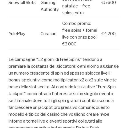
Snowfall Slots
Gaming
€5 600
natalizie + free
Authority
spins extra
Combo promo:
free spins + tornei
YulePlay
Curacao
€4 200
live con prize pool
€3 000
Le campagne “12 giorni di Free Spins” tendono a
premiare la costanza del giocatore; ogni giorno aggiunge
un numero crescente di spin ed spesso sblocca livelli
bonus aggiuntivi come moltiplicatori x2 o x3 sulle vincite
base della slot scelta. Al contrario le iniziative “Free Spin
Jackpot” concentrano l’interesse su un singolo evento
settimanale dove tutti gli spin gratuiti contribuiscono a
far crescere un jackpot progressivo comune; questo
modello è tipico dei casinò che vogliono creare hype
intorno a tornei live o eventi sportivi collegati alle
scommesse sportive (ad esempio Bwin o Snai).