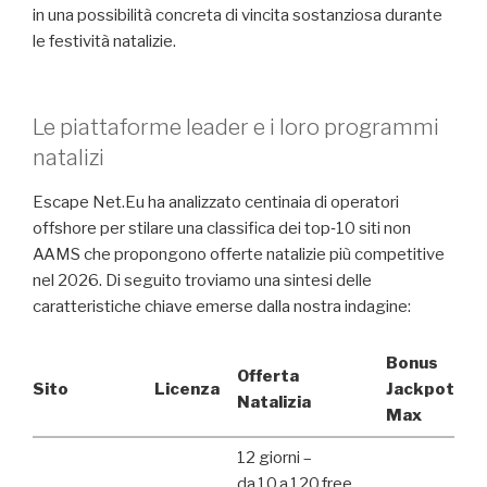
in una possibilità concreta di vincita sostanziosa durante
le festività natalizie.
Le piattaforme leader e i loro programmi
natalizi
Escape Net.Eu ha analizzato centinaia di operatori
offshore per stilare una classifica dei top‑10 siti non
AAMS che propongono offerte natalizie più competitive
nel 2026. Di seguito troviamo una sintesi delle
caratteristiche chiave emerse dalla nostra indagine:
Bonus
Offerta
Sito
Licenza
Jackpot
Natalizia
Max
12 giorni –
da 10 a 120 free