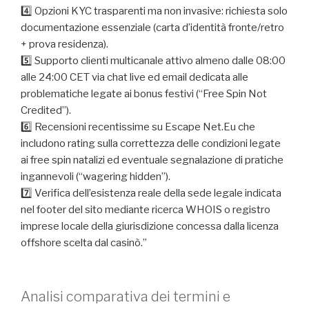
4️⃣ Opzioni KYC trasparenti ma non invasive: richiesta solo
documentazione essenziale (carta d’identità fronte/retro
+ prova residenza).
5️⃣ Supporto clienti multicanale attivo almeno dalle 08:00
alle 24:00 CET via chat live ed email dedicata alle
problematiche legate ai bonus festivi (“Free Spin Not
Credited”).
6️⃣ Recensioni recentissime su Escape Net.Eu che
includono rating sulla correttezza delle condizioni legate
ai free spin natalizi ed eventuale segnalazione di pratiche
ingannevoli (“wagering hidden”).
7️⃣ Verifica dell’esistenza reale della sede legale indicata
nel footer del sito mediante ricerca WHOIS o registro
imprese locale della giurisdizione concessa dalla licenza
offshore scelta dal casinò.”
Analisi comparativa dei termini e