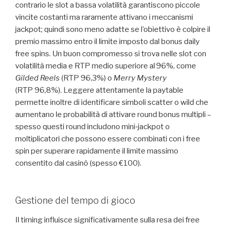
contrario le slot a bassa volatilità garantiscono piccole
vincite costanti ma raramente attivano i meccanismi
jackpot; quindi sono meno adatte se l’obiettivo è colpire il
premio massimo entro il limite imposto dal bonus daily
free spins. Un buon compromesso si trova nelle slot con
volatilità media e RTP medio superiore al 96%, come
Gilded Reels
(RTP 96,3%) o
Merry Mystery
(RTP 96,8%). Leggere attentamente la paytable
permette inoltre di identificare simboli scatter o wild che
aumentano le probabilità di attivare round bonus multipli –
spesso questi round includono mini‑jackpot o
moltiplicatori che possono essere combinati con i free
spin per superare rapidamente il limite massimo
consentito dal casinò (spesso €100).
Gestione del tempo di gioco
Il timing influisce significativamente sulla resa dei free