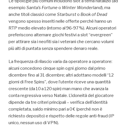
Le tipologie più comuni includono slot a tema natalizio (ad
esempio
Santa’s Fortune
o
Winter Wonderland
), ma
anche titoli classici come
Starburst
o
Book of Dead
vengono spesso inseriti nelle offerte perché hanno un
RTP medio elevato (intorno al 96‑97 %). Alcuni operatori
preferiscono alternare giochi festivi a slot “evergreen”
per attirare sia i neofiti sia i veterani che cercano volumi
più alti di puntata senza spendere denaro reale.
La frequenza di rilascio varia da operatore a operatore:
alcuni concedono cinque spin ogni giorno dal primo
dicembre fino al 31 dicembre; altri adottano modelli “12
giorni di Free Spins”, dove l’utente riceve una quantità
crescente (da 10 a 120 spin) man mano che avanza la
conta regressiva verso Natale. L’idoneità del giocatore
dipende da tre criteri principali – verifica dell’identità
completata, saldo minimo pari a 0 € (perché non è
richiesto deposito) e rispetto delle regole anti‑fraud (IP
unico, nessun uso di VPN).