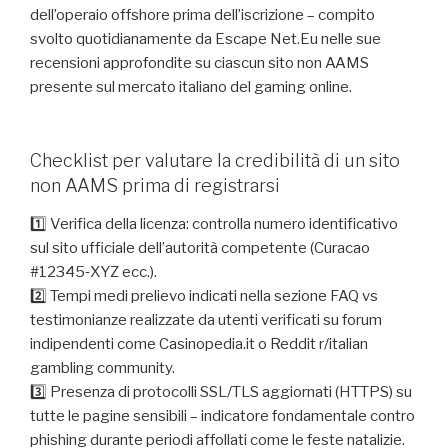
dell’operaio offshore prima dell’iscrizione – compito
svolto quotidianamente da Escape Net.Eu nelle sue
recensioni approfondite su ciascun sito non AAMS
presente sul mercato italiano del gaming online.
Checklist per valutare la credibilità di un sito
non AAMS prima di registrarsi
1️⃣ Verifica della licenza: controlla numero identificativo
sul sito ufficiale dell’autorità competente (Curacao
#12345‑XYZ ecc.).
2️⃣ Tempi medi prelievo indicati nella sezione FAQ vs
testimonianze realizzate da utenti verificati su forum
indipendenti come Casinopedia.it o Reddit r/italian
gambling community.
3️⃣ Presenza di protocolli SSL/TLS aggiornati (HTTPS) su
tutte le pagine sensibili – indicatore fondamentale contro
phishing durante periodi affollati come le feste natalizie.