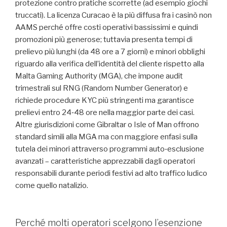
protezione contro pratiche scorrette (ad esempio giochi
truccati). La licenza Curacao è la più diffusa fra i casinò non
AAMS perché offre costi operativi bassissimi e quindi
promozioni più generose; tuttavia presenta tempi di
prelievo più lunghi (da 48 ore a 7 giorni) e minori obblighi
riguardo alla verifica dell’identità del cliente rispetto alla
Malta Gaming Authority (MGA), che impone audit
trimestrali sul RNG (Random Number Generator) e
richiede procedure KYC più stringenti ma garantisce
prelievi entro 24‑48 ore nella maggior parte dei casi.
Altre giurisdizioni come Gibraltar o Isle of Man offrono
standard simili alla MGA ma con maggiore enfasi sulla
tutela dei minori attraverso programmi auto‑esclusione
avanzati – caratteristiche apprezzabili dagli operatori
responsabili durante periodi festivi ad alto traffico ludico
come quello natalizio.
Perché molti operatori scelgono l’esenzione