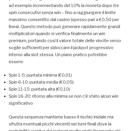
ad esempio incrementando del 10% la moneta dopo tre
spin consecutivi senza win – fino a raggiungere il limite
massimo consentito dal casino (spesso pari a €0,50 per
linea). Questo metodo può generare rapidamente grandi
moltiplicatori quando si verifica finalmente un win
premium, portando così il valore totale delle vincite verso
soglie sufficienti per sbloccare il jackpot progressivo
interno alla slot stessa. Un piano pratico potrebbe
essere:
Spin 1‑5: puntata minima (€0,01)
Spin 6‑10: puntata media (€0,05)
Spin 11‑15: puntata alta (€0,10)
Spin 16‑20: ritorno alla minima se non c’è stato alcun win
significativo
Questa sequenza mantiene basso il rischio iniziale ma
sfrutta eventuali picchi vincenti nei turni finali dove la
probabilità residua del jackpot risulta statisticamente più