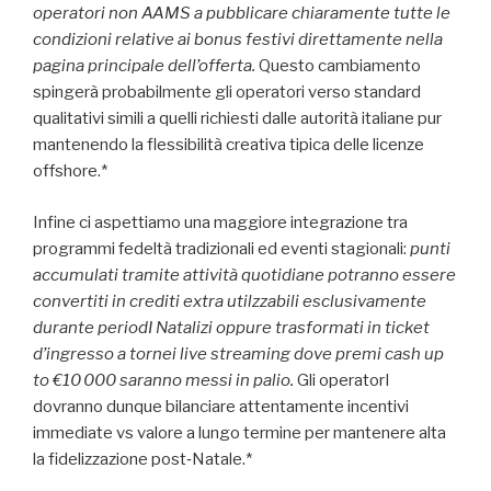
operatori non AAMS a pubblicare chiaramente tutte le
condizioni relative ai bonus festivi direttamente nella
pagina principale dell’offerta.
Questo cambiamento
spingerà probabilmente gli operatori verso standard
qualitativi simili a quelli richiesti dalle autorità italiane pur
mantenendo la flessibilità creativa tipica delle licenze
offshore.*
Infine ci aspettiamo una maggiore integrazione tra
programmi fedeltà tradizionali ed eventi stagionali:
punti
accumulati tramite attività quotidiane potranno essere
convertiti in crediti extra utilzzabili esclusivamente
durante periodI Natalizi oppure trasformati in ticket
d’ingresso a tornei live streaming dove premi cash up
to €10 000 saranno messi in palio.
Gli operatorI
dovranno dunque bilanciare attentamente incentivi
immediate vs valore a lungo termine per mantenere alta
la fidelizzazione post‑Natale.*