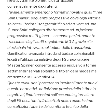
rilevATA tramite biometric data raccolte
consensualmente dagli utenti.
Parallelamente emergono format innovativi quali “Free
Spin Chains”: sequenze progressive dove ogni vittoria
sblocca ulterior­ni set gratuitI fino ad arrivare ad uno
‘Super Spin’ collegato direttamente ad un jackpot
progressivo multi‐gioco — scenario perfettamente
tracciabile dagli audit regulatorie MG A grazie alla
blockchain integrata nei ledger delle transazioni.
Gamification avanzata introdurrà badge collezionabili
legati all’utilizzo cumulativo degli FS : raggiungere
‘Master Spinner’ consente accesso esclusivo a tornei
settimanali riservati soltanto ai titolari della medesima
credenziale MG A verificATA.
Queste evoluzioni porteranno inevitabilmente nuovi
quesiti normativi : definizione precisa dello ‘stimolo
cognitivo’, limiti massimi sull’accumulo giornaliero
degli FS ecc., temi già dibattuti nelle recentissime
consultazioni aperte dal comitato tecnico della