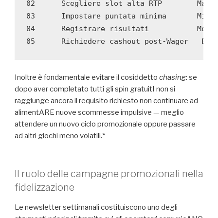
02      Scegliere slot alta RTP        Massi
03      Impostare puntata minima       Minim
04      Registrare risultati           Monit
Inoltre è fondamentale evitare il cosiddetto
chasing
: se
dopo aver completato tutti gli spin gratuitI non si
raggiunge ancora il requisito richiesto non continuare ad
alimentARE nuove scommesse impulsive — meglio
attendere un nuovo ciclo promozionale oppure passare
ad altri giochi meno volatili.*
Il ruolo delle campagne promozionali nella
fidelizzazione
Le newsletter settimanali costituiscono uno degli