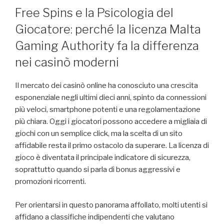
Free Spins e la Psicologia del
Giocatore: perché la licenza Malta
Gaming Authority fa la differenza
nei casinò moderni
Il mercato dei casinò online ha conosciuto una crescita
esponenziale negli ultimi dieci anni, spinto da connessioni
più veloci, smartphone potenti e una regolamentazione
più chiara. Oggi i giocatori possono accedere a migliaia di
giochi con un semplice click, ma la scelta di un sito
affidabile resta il primo ostacolo da superare. La licenza di
gioco è diventata il principale indicatore di sicurezza,
soprattutto quando si parla di bonus aggressivi e
promozioni ricorrenti.
Per orientarsi in questo panorama affollato, molti utenti si
affidano a classifiche indipendenti che valutano