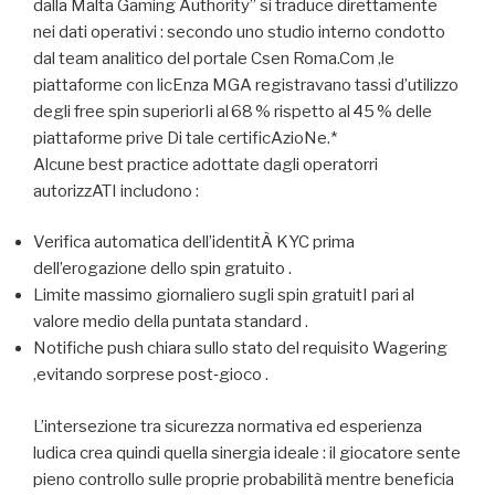
dalla Malta Gaming Authority” si traduce direttamente
nei dati operativi : secondo uno studio interno condotto
dal team analitico de​l portale Csen Roma.Com ,le
piattaforme con licEnza MGA registravano tassi d’utilizzo
degli free spin superiorIi al 68 % rispetto al 45 % delle
piattaforme prive Di tale certificAzioNe.*
Alcune best practice adottate dagli operator​ri
autorizzATI includono :
Verifica automatica dell’identitÀ KYC prima
dell’erogazione dello spin gratuito .
Limite massimo giornaliero sugli spin gratuitI pari al
valore medio della puntata standard .
Notifiche push chiara sullo stato del requisito Wagering
,evitando sorprese post‑gioco .
L’intersezione tra sicurezza normativa ed esperienza
ludica crea quindi quella sinergia ideale : il giocatore sente
pieno controllo sulle proprie probabilità mentre beneficia