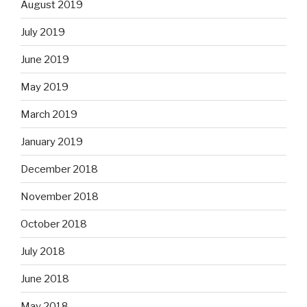
August 2019
July 2019
June 2019
May 2019
March 2019
January 2019
December 2018
November 2018
October 2018
July 2018
June 2018
May 2018