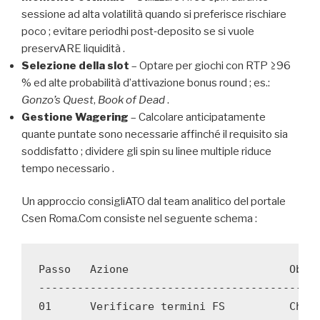
sessione ad alta volatilità quando si preferisce rischiare
poco ; evitare period­hi post‑deposito se si vuole
preservARE liquidità .
Selezione della slot
– Optare per giochi con RTP ≥96
% ed alte probabilità d’attivazione bonus round ; es.:
Gonzo’s Quest
,
Book of Dead
.
Gestione Wagering
– Calcolare anticipatamente
quante puntate sono necessarie affinché il requisito sia
soddisfatto ; dividere gli spin su linee multiple riduce
tempo necessario .
Un approccio consigliATO dal team analitico de​l portale
Csen Roma.Com consiste nel seguente schema :
Passo   Azione                         Obiet
--------------------------------------------
01      Verificare termini FS          Chiar