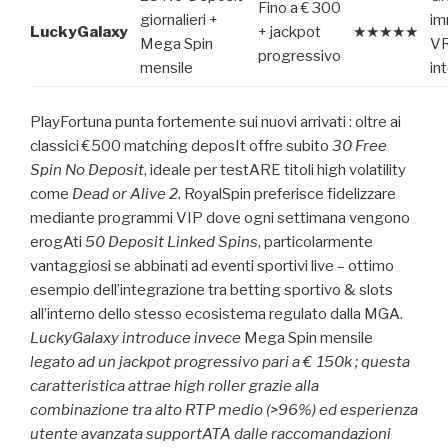
Fino a € 300
giornalieri +
im
LuckyGalaxy
+ jackpot
★★★★★
Mega Spin
V
progressivo
mensile
in
PlayFortuna punta fortemente sui nuovi arrivati : oltre ai
classici €500 matching deposIt offre subito
30 Free
Spin No Deposit
, ideale per testARE titoli high volatility
come
Dead or Alive 2
. RoyalSpin preferisce fidelizzare
mediante programmi VIP dove ogni settimana vengono
erogAti
50 Deposit Linked Spins
, particolarmente
vantaggiosi se abbinati ad eventi sportivi live – ottimo
esempio dell’integrazione tra betting sportivo & slots
all’interno dello stesso ecosistema regulato dalla MGA.
LuckyGalaxy introduce invece
Mega Spin mensile
legato ad un jackpot progressivo pari a € 150k ; questa
caratteristica attrae high roller grazie alla
combinazione tra alto RTP medio (>96%) ed esperienza
utente avanzata supportATA dalle raccomandazioni