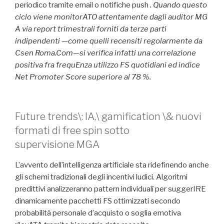
periodico tramite email o notifiche push
. Quando questo
ciclo viene monitorATO attentamente dagli auditor MG
A via report trimestrali forniti da terze parti
indipendenti —come quelli recensiti regolarmente da
Csen Roma.Com—si verifica infatti una correlazione
positiva fra frequEnza utilizzo FS quotidiani ed indice
Net Promoter Score superiore al 78 %.
Future trends\: IA,\ gamification \& nuovi
formati ​di free spin sotto
supervisione MGA
L’avvento dell’intelligenza artificiale sta ridefinendo anche
gli schemi tradizionali degli incentivi ludici​. Algoritmi
predittivi analizzeranno pattern individual­ì per suggerIRE
dinamicamente pacchetti FS ottimizzati secondo
probabilità personale d’acquisto o soglia emotiva