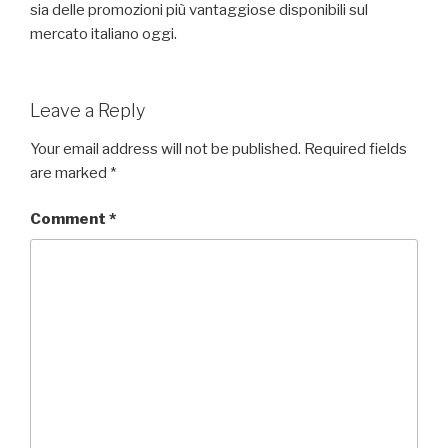
sia delle promozioni più vantaggiose disponibili sul
mercato italiano oggi.​
Leave a Reply
Your email address will not be published.
Required fields
are marked
*
Comment
*