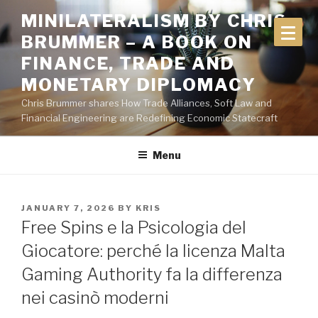
Skip
MINILATERALISM BY CHRIS
to
BRUMMER – A BOOK ON
content
FINANCE, TRADE AND
MONETARY DIPLOMACY
Chris Brummer shares How Trade Alliances, Soft Law and
Financial Engineering are Redefining Economic Statecraft
Menu
POSTED
JANUARY 7, 2026
BY
KRIS
ON
Free Spins e la Psicologia del
Giocatore: perché la licenza Malta
Gaming Authority fa la differenza
nei casinò moderni