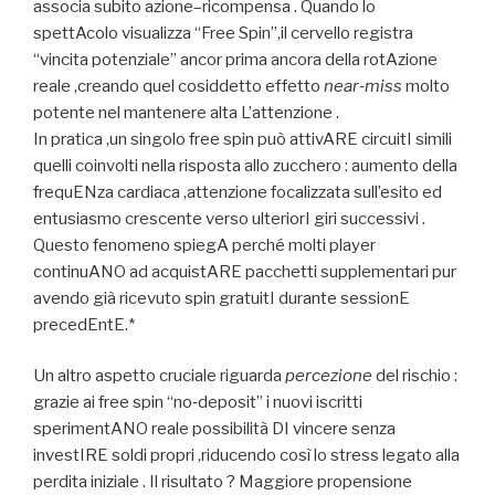
associa subito azione–ricompensa . Quando lo
spettAcolo visualizza “Free Spin”,il cervello registra
“vincita potenziale” ancor prima ancora della rotAzione
reale ,creando quel cosiddetto effetto
near‑miss
molto
potente nel mantenere alta L’attenzione .
In pratica ,un singolo free spin può attivARE circuitI simili
quelli coinvolti nella risposta allo zucchero : aumento della
frequENza cardiaca ,attenzione focalizzata sull’esito ed
entusiasmo crescente verso ulteriorI giri successivi .
Questo fenomeno spiegA perché molti player
continuANO ad acquistARE pacchetti supplementari pur
avendo già ricevuto spin gratuitI durante sessionE
precedEntE.*
Un altro aspetto cruciale riguarda
percezione
del rischio :
grazie ai free spin “no‑deposit” i nuovi iscritti
sperimentANO reale possibilità DI vincere senza
investIRE soldi propri ,riducendo così lo stress legato alla
perdita iniziale . Il risultato ? Maggiore propensione