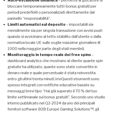
Auto‑esclusione dinamica
– permette al giocatore di
bloccare temporaneamente tutti i bonus gratuiti per
periodi predefiniti o personalizzati direttamente dal
pannello “responsabilità”.
Limiti automatici sul deposito
– impostabili sia
mensilmente sia per singola transazione con avvisi push
quando si avvicinano al tetto stabilito dall’utente o dalla
normativa locale UE sulle soglie massime giornaliere (€​
1000 nella maggior parte degli stati membri).
Monitoraggio in tempo reale dei free spins
–
dashboard analytics che mostrano al cliente quante spin
gratuite ha utilizzato, quante sono state convertite in
denaro reale e quale percentuale è stata reinvestita
entro gli ultimi trenta minuti.\n\nQuesti strumenti sono
spesso integrati con notifiche educative basate su
messaggi brevi tipo “Hai già superato il 70 % del tuo
limite settimanale sui bonus gratuiti”. Secondo uno studio
interno pubblicato nel Q2‑2024 da uno dei principali
fornitori software B2B Europe Gaming Solutions™, gli