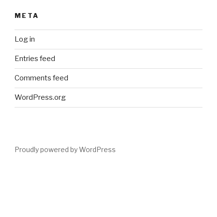
META
Log in
Entries feed
Comments feed
WordPress.org
Proudly powered by WordPress