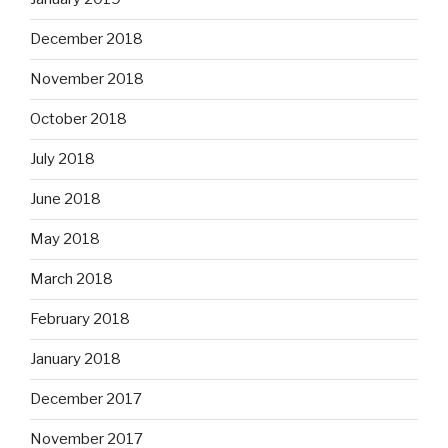
December 2018
November 2018
October 2018
July 2018
June 2018
May 2018
March 2018
February 2018
January 2018
December 2017
November 2017