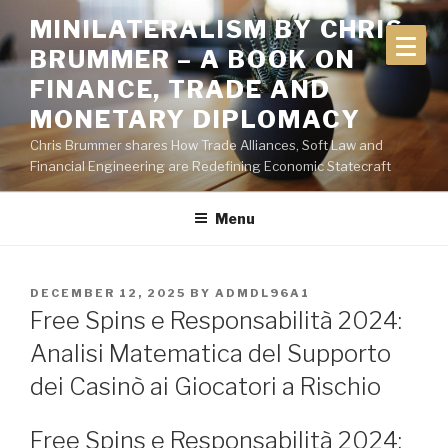
Skip
MINILATERALISM BY CHRIS
to
BRUMMER – A BOOK ON
content
FINANCE, TRADE AND
MONETARY DIPLOMACY
Chris Brummer shares How Trade Alliances, Soft Law and
Financial Engineering are Redefining Economic Statecraft
Menu
POSTED
DECEMBER 12, 2025
BY
ADMDL96A1
ON
Free Spins e Responsabilità 2024:
Analisi Matematica del Supporto
dei Casinò ai Giocatori a Rischio
Free Spins e Responsabilità 2024: