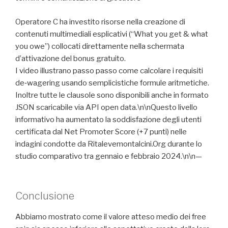
Operatore C ha investito risorse nella creazione di
contenuti multimediali esplicativi (“What you get & what
you owe”) collocati direttamente nella schermata
d’attivazione del bonus gratuito.
I video illustrano passo passo come calcolare i requisiti
de‑wagering usando semplicistiche formule aritmetiche.
Inoltre tutte le clausole sono disponibili anche in formato
JSON scaricabile via API open data.\n\nQuesto livello
informativo ha aumentato la soddisfazione degli utenti
certificata dal Net Promoter Score (+7 punti) nelle
indagini condotte da Ritalevemontalcini.Org durante lo
studio comparativo tra gennaio e febbraio 2024.\n\n—
Conclusione
Abbiamo mostrato come il valore atteso medio dei free