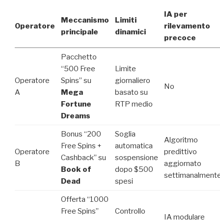
IA per
Meccanismo
Limiti
Operatore
rilevamento
principale
dinamici
precoce
Pacchetto
“500 Free
Limite
Operatore
Spins” su
giornaliero
No
A
Mega
basato su
Fortune
RTP medio
Dreams
Bonus “200
Soglia
Algoritmo
Free Spins +
automatica
Operatore
predittivo
Cashback” su
sospensione
B
aggiornato
Book of
dopo $500
settimanalment
Dead
spesi
Offerta “1000
Free Spins”
Controllo
IA modulare