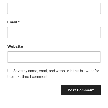
Email
*
Website
Save my name, email, and website in this browser for
the next time I comment.