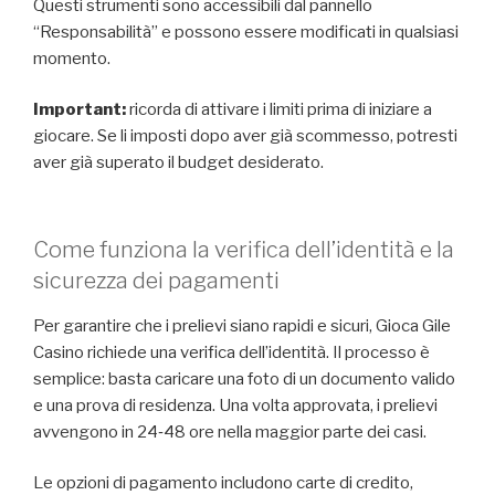
Questi strumenti sono accessibili dal pannello
“Responsabilità” e possono essere modificati in qualsiasi
momento.
Important:
ricorda di attivare i limiti prima di iniziare a
giocare. Se li imposti dopo aver già scommesso, potresti
aver già superato il budget desiderato.
Come funziona la verifica dell’identità e la
sicurezza dei pagamenti
Per garantire che i prelievi siano rapidi e sicuri, Gioca Gile
Casino richiede una verifica dell’identità. Il processo è
semplice: basta caricare una foto di un documento valido
e una prova di residenza. Una volta approvata, i prelievi
avvengono in 24‑48 ore nella maggior parte dei casi.
Le opzioni di pagamento includono carte di credito,