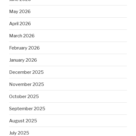
May 2026
April 2026
March 2026
February 2026
January 2026
December 2025
November 2025
October 2025
September 2025
August 2025
July 2025