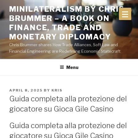
Skip
MINILATERALISM BY CHRIS
to
BRUMMER – A BOOK ON
content
FINANCE, TRADE AND
MONETARY DIPLOMACY
Chris Brummer shares How Trade Alliances, Soft Law and
Financial Engineering are Redefining Economic Statecraft
Menu
POSTED
APRIL 8, 2025
BY
KRIS
ON
Guida completa alla protezione del
giocatore su Gioca Gile Casino
Guida completa alla protezione del
giocatore su Gioca Gile Casino