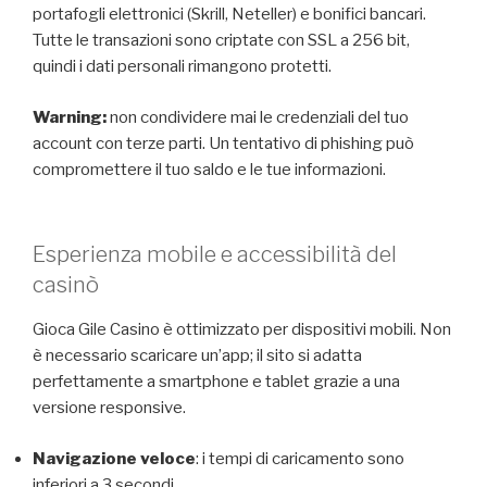
portafogli elettronici (Skrill, Neteller) e bonifici bancari.
Tutte le transazioni sono criptate con SSL a 256 bit,
quindi i dati personali rimangono protetti.
Warning:
non condividere mai le credenziali del tuo
account con terze parti. Un tentativo di phishing può
compromettere il tuo saldo e le tue informazioni.
Esperienza mobile e accessibilità del
casinò
Gioca Gile Casino è ottimizzato per dispositivi mobili. Non
è necessario scaricare un’app; il sito si adatta
perfettamente a smartphone e tablet grazie a una
versione responsive.
Navigazione veloce
: i tempi di caricamento sono
inferiori a 3 secondi.