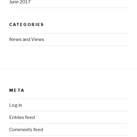
June 2017
CATEGORIES
News and Views
META
Log in
Entries feed
Comments feed