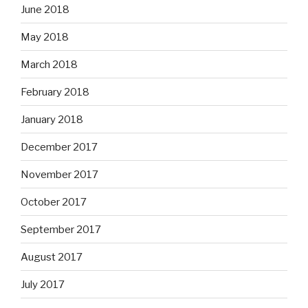
June 2018
May 2018
March 2018
February 2018
January 2018
December 2017
November 2017
October 2017
September 2017
August 2017
July 2017